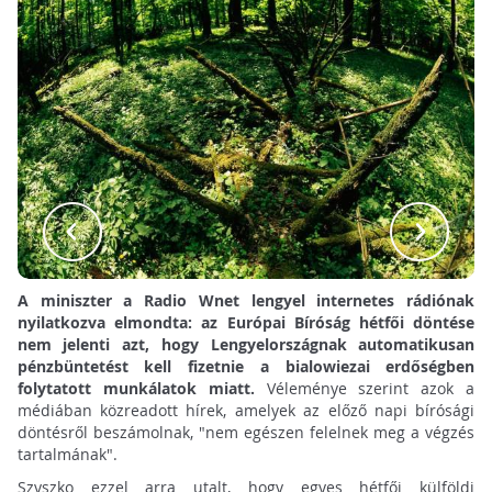
A miniszter a Radio Wnet lengyel internetes rádiónak
nyilatkozva elmondta: az Európai Bíróság hétfői döntése
nem jelenti azt, hogy Lengyelországnak automatikusan
pénzbüntetést kell fizetnie a bialowiezai erdőségben
folytatott munkálatok miatt.
Véleménye szerint azok a
médiában közreadott hírek, amelyek az előző napi bírósági
döntésről beszámolnak, "nem egészen felelnek meg a végzés
tartalmának".
Szyszko ezzel arra utalt, hogy egyes hétfői külföldi