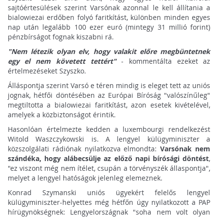
sajtóértesülések szerint Varsónak azonnal le kell állítania a
bialowiezai erdőben folyó faritkítást, különben minden egyes
nap után legalább 100 ezer euró (mintegy 31 millió forint)
pénzbírságot fognak kiszabni rá.
"Nem létezik olyan elv, hogy valakit előre megbüntetnek
egy el nem követett tettért"
- kommentálta ezeket az
értelmezéseket Szyszko.
Álláspontja szerint Varsó e téren mindig is eleget tett az uniós
jognak, hétfői döntésében az Európai Bíróság "valószínűleg"
megtiltotta a bialowiezai faritkítást, azon esetek kivételével,
amelyek a közbiztonságot érintik.
Hasonlóan értelmezte kedden a luxembourgi rendelkezést
Witold Waszczykowski is. A lengyel külügyminiszter a
közszolgálati rádiónak nyilatkozva elmondta:
Varsónak nem
szándéka, hogy alábecsülje az előző napi bírósági döntést
,
"ez viszont még nem ítélet, csupán a törvényszék állaspontja",
melyet a lengyel hatóságok jelenleg elemeznek.
Konrad Szymanski uniós ügyekért felelős lengyel
külügyminiszter-helyettes még hétfőn úgy nyilatkozott a PAP
hírügynökségnek: Lengyelországnak "soha nem volt olyan