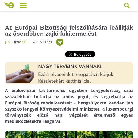
Az Európai Bizottság felszólítására leállítják
az őserdőben zajló fakitermelést
írta:
MTI
2017/11/23
Hír
A bialowiezai fakitermelés ügyében Lengyelország száz
százalékban betartja az uniós jogot, és végrehajtja az
Európai Bíróság rendelkezéseit - hangsúlyozta kedden Jan
Szyszko lengyel környezetvédelmi miniszter, a luxembourgi
törvényszék előző napi végzését értelmező egyes
médiaközlésekre reagálva.