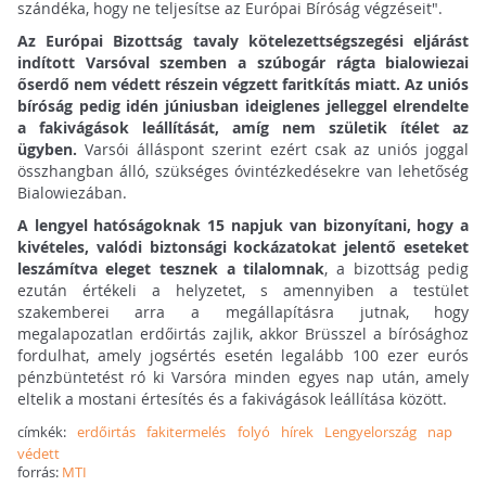
szándéka, hogy ne teljesítse az Európai Bíróság végzéseit".
Az Európai Bizottság tavaly kötelezettségszegési eljárást
indított Varsóval szemben a szúbogár rágta bialowiezai
őserdő nem védett részein végzett faritkítás miatt. Az uniós
bíróság pedig idén júniusban ideiglenes jelleggel elrendelte
a fakivágások leállítását, amíg nem születik ítélet az
ügyben.
Varsói álláspont szerint ezért csak az uniós joggal
összhangban álló, szükséges óvintézkedésekre van lehetőség
Bialowiezában.
A lengyel hatóságoknak 15 napjuk van bizonyítani, hogy a
kivételes, valódi biztonsági kockázatokat jelentő eseteket
leszámítva eleget tesznek a tilalomnak
, a bizottság pedig
ezután értékeli a helyzetet, s amennyiben a testület
szakemberei arra a megállapításra jutnak, hogy
megalapozatlan erdőirtás zajlik, akkor Brüsszel a bírósághoz
fordulhat, amely jogsértés esetén legalább 100 ezer eurós
pénzbüntetést ró ki Varsóra minden egyes nap után, amely
eltelik a mostani értesítés és a fakivágások leállítása között.
címkék:
erdőirtás
fakitermelés
folyó
hírek
Lengyelország
nap
védett
forrás:
MTI