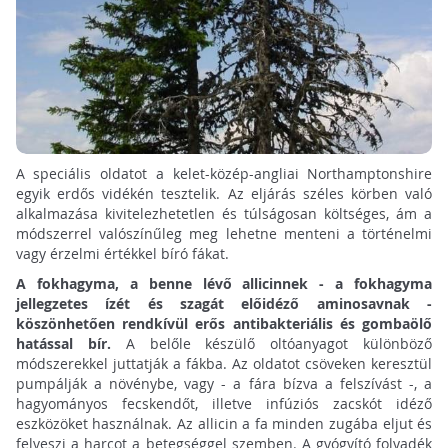
A speciális oldatot a kelet-közép-angliai Northamptonshire
egyik erdős vidékén tesztelik. Az eljárás széles körben való
alkalmazása kivitelezhetetlen és túlságosan költséges, ám a
módszerrel valószínűleg meg lehetne menteni a történelmi
vagy érzelmi értékkel bíró fákat.
A fokhagyma, a benne lévő allicinnek - a fokhagyma
jellegzetes ízét és szagát előidéző aminosavnak -
köszönhetően rendkívül erős antibakteriális és gombaölő
hatással bír.
A belőle készülő oltóanyagot különböző
módszerekkel juttatják a fákba. Az oldatot csöveken keresztül
pumpálják a növénybe, vagy - a fára bízva a felszívást -, a
hagyományos fecskendőt, illetve infúziós zacskót idéző
eszközöket használnak. Az allicin a fa minden zugába eljut és
felveszi a harcot a betegséggel szemben. A gyógyító folyadék