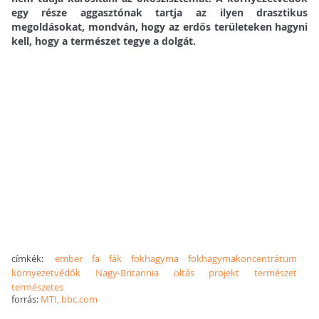
egy része aggasztónak tartja az ilyen drasztikus
megoldásokat, mondván, hogy az erdős területeken hagyni
kell, hogy a természet tegye a dolgát.
címkék:
ember
fa
fák
fokhagyma
fokhagymakoncentrátum
környezetvédők
Nagy-Britannia
oltás
projekt
természet
természetes
forrás:
MTI, bbc.com