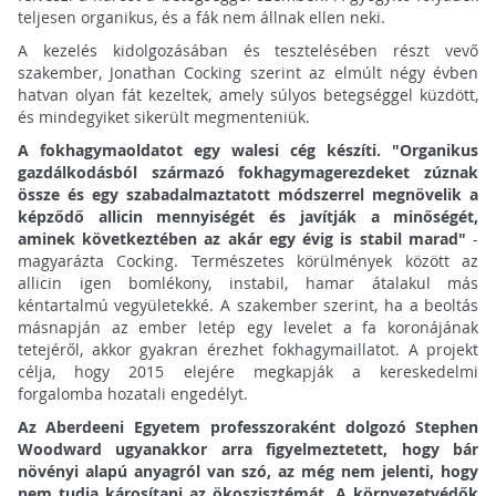
teljesen organikus, és a fák nem állnak ellen neki.
A kezelés kidolgozásában és tesztelésében részt vevő
szakember, Jonathan Cocking szerint az elmúlt négy évben
hatvan olyan fát kezeltek, amely súlyos betegséggel küzdött,
és mindegyiket sikerült megmenteniük.
A fokhagymaoldatot egy walesi cég készíti. "Organikus
gazdálkodásból származó fokhagymagerezdeket zúznak
össze és egy szabadalmaztatott módszerrel megnövelik a
képződő allicin mennyiségét és javítják a minőségét,
aminek következtében az akár egy évig is stabil marad"
-
magyarázta Cocking. Természetes körülmények között az
allicin igen bomlékony, instabil, hamar átalakul más
kéntartalmú vegyületekké. A szakember szerint, ha a beoltás
másnapján az ember letép egy levelet a fa koronájának
tetejéről, akkor gyakran érezhet fokhagymaillatot. A projekt
célja, hogy 2015 elejére megkapják a kereskedelmi
forgalomba hozatali engedélyt.
Az Aberdeeni Egyetem professzoraként dolgozó Stephen
Woodward ugyanakkor arra figyelmeztetett, hogy bár
növényi alapú anyagról van szó, az még nem jelenti, hogy
nem tudja károsítani az ökoszisztémát. A környezetvédők