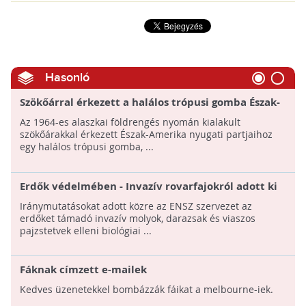
Hasonló
Szökőárral érkezett a halálos trópusi gomba Észak-
Amerika nyugati partjaihoz
Az 1964-es alaszkai földrengés nyomán kialakult
szökőárakkal érkezett Észak-Amerika nyugati partjaihoz
egy halálos trópusi gomba, ...
Erdők védelmében - Invazív rovarfajokról adott ki
tájékoztatót a FAO
Iránymutatásokat adott közre az ENSZ szervezet az
erdőket támadó invazív molyok, darazsak és viaszos
pajzstetvek elleni biológiai ...
Fáknak címzett e-mailek
Kedves üzenetekkel bombázzák fáikat a melbourne-iek.