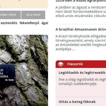
2024-ben a Közös Agrárpolit
keretein belül az erdőtelepí
A jövőben az ágazat a rendszerv
pályázatok az elsők között n
nem látott forrásnövekedésre s
majd meg
oldas nézet
utca nézet
előző uniós elszámolási ciklusho
 esztendős feketefenyő ágai
A brazíliai Amazonason átív
autópálya robbanásszerű ill
A brazil törvényhozók elfogadta
erdőirtást indíthat el
törvényjavaslatot, amely szerint
az évtizedekkel ezelőtt megkezd
autópálya ...
Hasonló
Legidősebb és leghíresebb
szálkásfenyők
Íme a világ legidősebb és leg
simatűjű szálkásfenyője.
Oltás a beteg fáknak