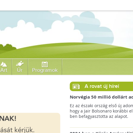
Art
Űr
Programok
A rovat új hírei
Norvégia 50 millió dollárt
a brazil Amazonas-alapnak 
Ez az északi ország első új ado
erdőirtás miatt
hogy a Jair Bolsonaro korábbi e
ben befagyasztotta az alapot.