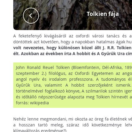
Tolkien fája
A feketefenyő kivágásáról az oxfordi városi tanács és 
döntöttek azt követően, hogy a napokban hatalmas ágak hull
volt nevezetes, hogy különösen közel állt J. R.R. Tolki
élt. Azokban az években írta A hobbit és A Gyűrűk Ura cí
John Ronald Reuel Tolkien (Bloemfontein, Dél-Afrika, 189
szeptember 2.) filológus, az Oxfordi Egyetemen az ango
angol nyelv és irodalom professzora. A tudományos él
Gyűrűk Ura, valamint A hobbit szerzőjeként ismerik
történelmével foglalkozó könyve, A szilmarilok szintén ig
és időtálló népszerűsége alapozta meg Tolkien hírnevét a
forrás: wikipedia
Nehéz lenne megmondani, mi okozta az öreg fa életének vé
a hosszan tartó meleg, száraz idő következménye lehe
klímaváltozás eredménye?)