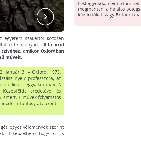
Fokhagymakoncentrátummal p
megmenteni a halálos betegs
John R
küzdő fákat Nagy-Britanniába
az egyetem szakértői közösen
ottak le a fenyőről.
A fa arról
en szívéhez, amikor Oxfordban
mű műveit.
2. január 3. – Oxford, 1973.
lszász nyelv professzora, az
eten kívül leggyakrabban A
. Középfölde eredetével és
en ismert. E művek folyamatos
 modern fantasy atyjaként. -
gét, egyes vélemények szerint
t. (Elképzelhető hogy ez is