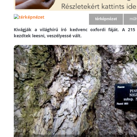
térképnézet
műh
Kivágják a világhírű író kedvenc oxfordi fáját. A 215
kezdtek leesni, veszélyessé vált.