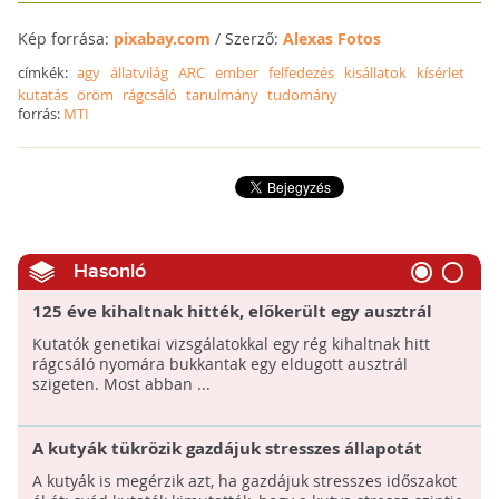
Kép forrása:
pixabay.com
/ Szerző:
Alexas Fotos
címkék:
agy
állatvilág
ARC
ember
felfedezés
kisállatok
kísérlet
kutatás
öröm
rágcsáló
tanulmány
tudomány
forrás:
MTI
Hasonló
125 éve kihaltnak hitték, előkerült egy ausztrál
egérfaj
Kutatók genetikai vizsgálatokkal egy rég kihaltnak hitt
rágcsáló nyomára bukkantak egy eldugott ausztrál
szigeten. Most abban ...
A kutyák tükrözik gazdájuk stresszes állapotát
A kutyák is megérzik azt, ha gazdájuk stresszes időszakot