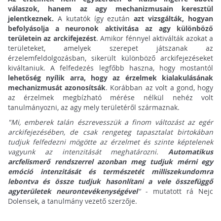
válaszok, hanem az agy mechanizmusain keresztül
jelentkeznek.
A kutatók így ezután
azt vizsgálták, hogyan
befolyásolja a neuronok aktivitása az agy különböző
területein az arckifejezést
. Amikor fénnyel aktiválták azokat a
területeket, amelyek szerepet játszanak az
érzelemfeldolgozásban, sikerült különböző arckifejezéseket
kiváltaniuk. A felfedezés legfőbb haszna, hogy mostantól
lehetőség nyílik arra, hogy az érzelmek kialakulásának
mechanizmusát azonosítsák
. Korábban az volt a gond, hogy
az érzelmek megbízható mérése nélkül nehéz volt
tanulmányozni, az agy mely területéről származnak.
"Mi, emberek talán észrevesszük a finom változást az egér
arckifejezésében, de csak rengeteg tapasztalat birtokában
tudjuk felfedezni mögötte az érzelmet és szinte képtelenek
vagyunk az intenzitását meghatározni.
Automatikus
arcfelismerő rendszerrel azonban meg tudjuk mérni egy
emóció intenzitását és természetét milliszekundomra
lebontva és össze tudjuk hasonlítani a vele összefüggő
agyterületek neurontevékenységével
"
- mutatott rá Nejc
Dolensek, a tanulmány vezető szerzője.