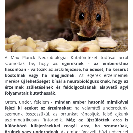
A Max Planck Neurobiológiai Kutatóintézet tudósai arról
számoltak be, hogy
az egereknek - az emberekhez
hasonlóan - változik az arckifejezése, ha édeset, ha keserűt
kóstolnak vagy ha megijednek
. Az egerek érzelmeinek
mérése
új lehetőséget kínál a neurobiológusoknak, hogy az
érzelmek születésének és feldolgozásának alapvető agyi
folyamatait kutathassák
.
Öröm, undor, félelem -
minden ember hasonló mimikával
fejezi ki ezeket az érzelmeket
: ha valamitől undorodunk,
szemünk összeszűkül, az orrunkat ráncoljuk, felső ajkunk
aszimmetrikusan fintorodik.
Még az újszülöttek arca is
különböző kifejezésekkel reagál arra, ha szomorúak,
örülnek vagy undorodnak.
Az ember úgy véli, házi kedvencei