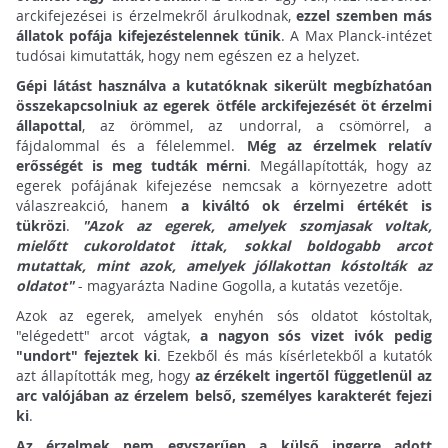
arckifejezései is érzelmekről árulkodnak,
ezzel szemben más
állatok pofája kifejezéstelennek tűnik
. A Max Planck-intézet
tudósai kimutatták, hogy nem egészen ez a helyzet.
Gépi látást használva a kutatóknak sikerült megbízhatóan
összekapcsolniuk az egerek ötféle arckifejezését öt érzelmi
állapottal
, az örömmel, az undorral, a csömörrel, a
fájdalommal és a félelemmel.
Még az érzelmek relatív
erősségét is meg tudták mérni
. Megállapították, hogy az
egerek pofájának kifejezése nemcsak a környezetre adott
válaszreakció, hanem
a kiváltó ok érzelmi értékét is
tükrözi
.
"Azok az egerek, amelyek szomjasak voltak,
mielőtt cukoroldatot ittak, sokkal boldogabb arcot
mutattak, mint azok, amelyek jóllakottan kóstolták az
oldatot"
- magyarázta Nadine Gogolla, a kutatás vezetője.
Azok az egerek, amelyek enyhén sós oldatot kóstoltak,
"elégedett" arcot vágtak,
a nagyon sós vizet ivók pedig
"undort" fejeztek ki
. Ezekből és más kísérletekből a kutatók
azt állapították meg, hogy
az érzékelt ingertől függetlenül az
arc valójában az érzelem belső, személyes karakterét fejezi
ki
.
Az érzelmek nem egyszerűen a külső ingerre adott