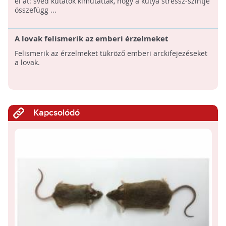
él át: svéd kutatók kimutatták, hogy a kutya stressz-szintje
összefügg ...
A lovak felismerik az emberi érzelmeket
Felismerik az érzelmeket tükröző emberi arckifejezéseket
a lovak.
Kapcsolódó