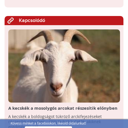
Kapcsolódó
A kecskék a mosolygós arcokat részesítik előnyben
A kecskék a boldogságot tükröző arckifejezéseket
részesítik előnyben - állítják brit kutatók, akiknek
Kövess minket a facebookon, likeold oldalunkat!
eredményei azt ...