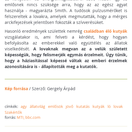
emlősnek nincs szüksége arra, hogy az az egész agyat
használja - magyarázta Smith. A tudósok pulzusmérőket is
felszereltek a lovakra, amelyek megmutatták, hogy a mérges
arckifejezések jelentősen fokozták a szívverésüket.
Hasonló eredmények születtek nemrég
családban élő kutyák
vizsgálatakor is, ami felveti a kérdést, hogy hogyan
befolyásolta az emberekkel való együttélés az állatok
viselkedését.
A lovaknak megvan az a velük született
képességük, hogy felismerjék egymás érzelmeit. Úgy tűnik,
hogy a háziasítással képessé váltak az emberi érzelmek
azonosítására is - állapították meg a kutatók.
Kép forrása
/ Szerző: Gergely Árpád
címkék:
agy
állatvilág
emlősök
jövő
kutatás
kutyák
ló
lovak
Szakértők
forrás:
MTI, bbc.com