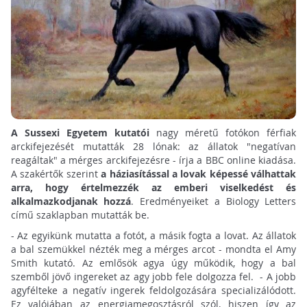
A Sussexi Egyetem kutatói
nagy méretű fotókon férfiak
arckifejezését mutatták 28 lónak: az állatok "negatívan
reagáltak" a mérges arckifejezésre - írja a BBC online kiadása.
A szakértők szerint
a háziasítással a lovak képessé válhattak
arra, hogy értelmezzék az emberi viselkedést és
alkalmazkodjanak hozzá
. Eredményeiket a Biology Letters
című szaklapban mutatták be.
- Az egyikünk mutatta a fotót, a másik fogta a lovat. Az állatok
a bal szemükkel nézték meg a mérges arcot - mondta el Amy
Smith kutató. Az emlősök agya úgy működik, hogy a bal
szemből jövő ingereket az agy jobb fele dolgozza fel. - A jobb
agyfélteke a negatív ingerek feldolgozására specializálódott.
Ez valójában az energiamegosztásról szól, hiszen így az