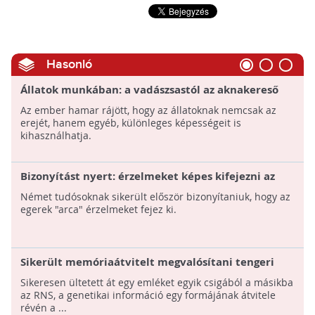
Hasonló
Állatok munkában: a vadászsastól az aknakereső
patkányig
Az ember hamar rájött, hogy az állatoknak nemcsak az
erejét, hanem egyéb, különleges képességeit is
kihasználhatja.
Bizonyítást nyert: érzelmeket képes kifejezni az
egerek "arca"
Német tudósoknak sikerült először bizonyítaniuk, hogy az
egerek "arca" érzelmeket fejez ki.
Sikerült memóriaátvitelt megvalósítani tengeri
csigák között
Sikeresen ültetett át egy emléket egyik csigából a másikba
az RNS, a genetikai információ egy formájának átvitele
révén a ...