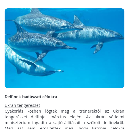
Delfinek hadászati célokra
Ukrán tengerészet
Gyakorlás közben lógtak meg a trénerektől az ukrán
tengerészet delfinjei március elején. Az ukrán védelmi
minisztérium tagadta a sajtó állításait a szökött delfinekről.
Még azt sem erősítették meg, hogy katonai célokra