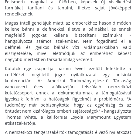
Felismerik magukat a tükörben, képesek új viselkedési
formákat tanítani és tanulni, illetve saját jövőképpel
rendelkeznek.
Magas intelligenciájuk miatt az emberekhez hasonló módon
kellene bánni a delfinekkel, illetve a bálnákkal, és ennek
megfelelő jogokat kellene biztosítani számukra -
hangsúlyozza számos szakember. Nem fogadható el a
delfinek és gyilkos bálnák vízi vidámparkokban való
elszigetelése, mivel életmódjuk az emberéhez képest
nagyobb mértékben társadalmilag vezérelt.
Kutatók egy csoportja három évvel ezelőtt lefektette a
cetféléket megillető jogok nyilatkozatát egy helsinki
konferencián. Az Amerikai Tudományfejlesztő Társaság
vancouveri éves találkozóján felszólaló nemzetközi
kutatócsoport ennek a dokumentumnak a támogatásával
igyekszik felhívni a hatóságok figyelmét a problémára. "A
tudomány már bebizonyította, hogy az egyéniség és az
öntudat nem kizárólagos emberi sajátosságok" - hangsúlyozta
Thomas White, a kaliforniai Loyola Marymount Egyetem
etikaszakértője.
A nemzetközi tengerszakértők támogatását élvező nyilatkozat