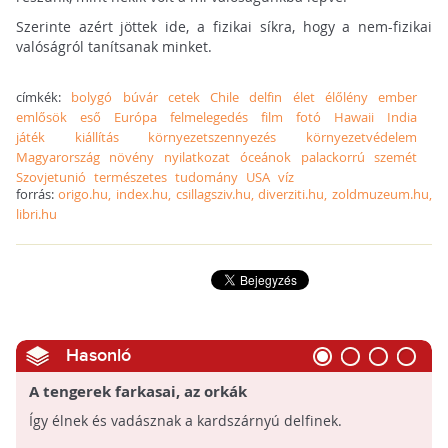
Szerinte azért jöttek ide, a fizikai síkra, hogy a nem-fizikai
valóságról tanítsanak minket.
címkék:
bolygó
búvár
cetek
Chile
delfin
élet
élőlény
ember
emlősök
eső
Európa
felmelegedés
film
fotó
Hawaii
India
játék
kiállítás
környezetszennyezés
környezetvédelem
Magyarország
növény
nyilatkozat
óceánok
palackorrú
szemét
Szovjetunió
természetes
tudomány
USA
víz
forrás:
origo.hu, index.hu, csillagsziv.hu, diverziti.hu, zoldmuzeum.hu,
libri.hu
Hasonló
A tengerek farkasai, az orkák
Így élnek és vadásznak a kardszárnyú delfinek.