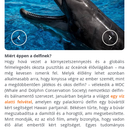
Miért éppen a delfinek?
Hogy hová vezet a környezetszennyezés és a globális
felmelegedés okozta pusztítás az óceánok élővilágában – ma
még kevesen ismerik fel. Melyik élőlény lehet azonban
alkalmasabb arra, hogy kinyissa végre az ember szemét, mint
a megdöbbentően játékos és okos delfin? – vélekedik a WDC
(Whale and Dolphin Conservation Society) nemzetközi delfin-
és bálnamentő szervezet. Januárban bejárta a világot
egy víz
alatti felvétel
, amelyen egy palackorrú delfin egy búvártól
kért segítséget Hawaii partjainál. Békésen tűrte, hogy a búvár
megszabadítsa a damiltól és a horogtól, ami megsebesítette.
Mint mondják, ez az első film, amely bizonyítja, hogy vadon
élő állat embertől kért segítséget. Egyes tudományos