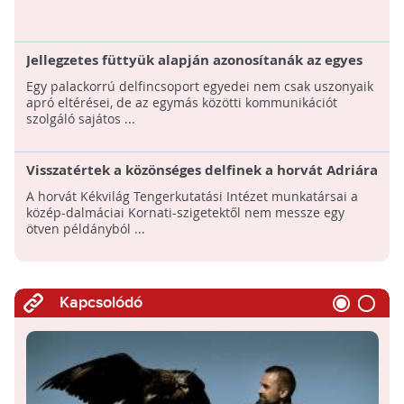
Jellegzetes füttyük alapján azonosítanák az egyes
delfineket
Egy palackorrú delfincsoport egyedei nem csak uszonyaik
apró eltérései, de az egymás közötti kommunikációt
szolgáló sajátos ...
Visszatértek a közönséges delfinek a horvát Adriára
A horvát Kékvilág Tengerkutatási Intézet munkatársai a
közép-dalmáciai Kornati-szigetektől nem messze egy
ötven példányból ...
Kapcsolódó