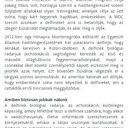
sokáig titkos volt, honlapja szerint a haditengerészet sosem
folytatott állatokkal olyan tréningeket, amelyek célja az lett
volna, hogy kárt tegyenek hajókban, emberekben. A WDC
szerint azonban a delfineket arra is betanítják, hogy az
idegen búvárokat megtámadják, és akár meg is öljék.
2012-ben egy hónapra Montenegróba költözött az Egyesült
Államok haditengerészetének hat palackorrú delfinje, hogy
aknákat keressen a Kotori-öbölben. A delfinek biológiai
radarjuk (echolokáció) segítségével keresték az első és
második világháborús fegyvermaradványokat, majd a
csónakkal őket követő személyzettől kapott eszközzel meg is
jelölték azok helyét. Ezt követően búvárok végezték el a
tárgyak pontos azonosítását. Az amerikai katonák azt állítják,
hogy emberölésre soha nem képeztek ki delfineket, ám a
cetvédők erről nincsenek meggyőződve.
Amiben biztosan jobbak nálunk
A delfinek biológiai radarja, az echolokáció, különleges
képesség, amely lehetővé teszi a delfinek számára, hogy akkor
is vadászhassanak, illetve információt szerezhessenek a
környezetükről, amikor a látási viszonyok korlátozottak. A