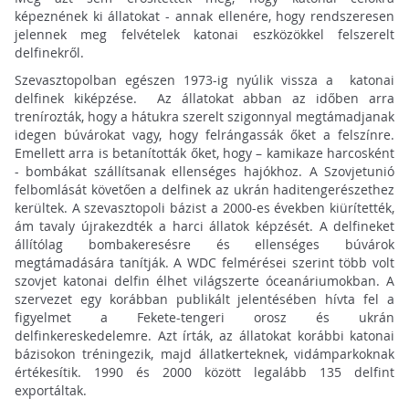
képeznének ki állatokat - annak ellenére, hogy rendszeresen
jelennek meg felvételek katonai eszközökkel felszerelt
delfinekről.
Szevasztopolban egészen 1973-ig nyúlik vissza a katonai
delfinek kiképzése. Az állatokat abban az időben arra
trenírozták, hogy a hátukra szerelt szigonnyal megtámadjanak
idegen búvárokat vagy, hogy felrángassák őket a felszínre.
Emellett arra is betanították őket, hogy – kamikaze harcosként
- bombákat szállítsanak ellenséges hajókhoz. A Szovjetunió
felbomlását követően a delfinek az ukrán haditengerészethez
kerültek. A szevasztopoli bázist a 2000-es években kiürítették,
ám tavaly újrakezdték a harci állatok képzését. A delfineket
állítólag bombakeresésre és ellenséges búvárok
megtámadására tanítják. A WDC felmérései szerint több volt
szovjet katonai delfin élhet világszerte óceanáriumokban. A
szervezet egy korábban publikált jelentésében hívta fel a
figyelmet a Fekete-tengeri orosz és ukrán
delfinkereskedelemre. Azt írták, az állatokat korábbi katonai
bázisokon tréningezik, majd állatkerteknek, vidámparkoknak
értékesítik. 1990 és 2000 között legalább 135 delfint
exportáltak.