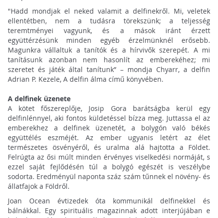
"Hadd mondjak el neked valamit a delfinekről. Mi, veletek
ellentétben, nem a tudásra törekszünk; a teljesség
teremtményei vagyunk, és a mások iránt érzett
együttérzésünk minden egyéb érzelmünknél erősebb.
Magunkra vállaltuk a tanítók és a hírvivők szerepét. A mi
tanításunk azonban nem hasonlít az emberekéhez; mi
szeretet és játék által tanítunk” – mondja Chyarr, a delfin
Adrian P. Kezele, A delfin álma című könyvében.
A delfinek üzenete
A kötet főszereplője, Josip Gora barátságba kerül egy
delfinlénnyel, aki fontos küldetéssel bízza meg. Juttassa el az
emberekhez a delfinek üzenetét, a bolygón való békés
együttélés eszméjét. Az ember ugyanis letért az élet
természetes ösvényéről, és uralma alá hajtotta a Földet.
Felrúgta az ősi múlt minden érvényes viselkedési normáját, s
ezzel saját fejlődésén túl a bolygó egészét is veszélybe
sodorta. Eredményül naponta száz szám tűnnek el növény- és
állatfajok a Földről.
Joan Ocean évtizedek óta kommunikál delfinekkel és
bálnákkal. Egy spirituális magazinnak adott interjújában e