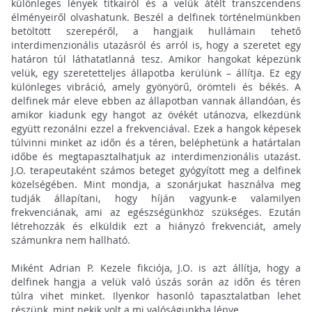
különleges lények titkairól és a velük átélt transzcendens
élményeiről olvashatunk. Beszél a delfinek történelmünkben
betöltött szerepéről, a hangjaik hullámain tehető
interdimenzionális utazásról és arról is, hogy a szeretet egy
határon túl láthatatlanná tesz. Amikor hangokat képezünk
velük, egy szeretetteljes állapotba kerülünk – állítja. Ez egy
különleges vibráció, amely gyönyörű, örömteli és békés. A
delfinek már eleve ebben az állapotban vannak állandóan, és
amikor kiadunk egy hangot az övékét utánozva, elkezdünk
együtt rezonálni ezzel a frekvenciával. Ezek a hangok képesek
túlvinni minket az időn és a téren, beléphetünk a határtalan
időbe és megtapasztalhatjuk az interdimenzionális utazást.
J.O. terapeutaként számos beteget gyógyított meg a delfinek
közelségében. Mint mondja, a szonárjukat használva meg
tudják állapítani, hogy híján vagyunk-e valamilyen
frekvenciának, ami az egészségünkhöz szükséges. Ezután
létrehozzák és elküldik ezt a hiányzó frekvenciát, amely
számunkra nem hallható.
Miként Adrian P. Kezele fikciója, J.O. is azt állítja, hogy a
delfinek hangja a velük való úszás során az időn és téren
túlra vihet minket. Ilyenkor hasonló tapasztalatban lehet
részünk, mint nekik volt a mi valóságunkba lépve.