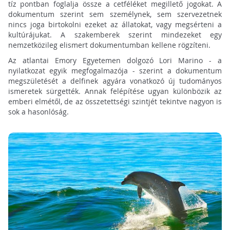
tíz pontban foglalja össze a cetféléket megillető jogokat. A
dokumentum szerint sem személynek, sem szervezetnek
nincs joga birtokolni ezeket az állatokat, vagy megsérteni a
kultúrájukat. A szakemberek szerint mindezeket egy
nemzetközileg elismert dokumentumban kellene rögzíteni.
Az atlantai Emory Egyetemen dolgozó Lori Marino - a
nyilatkozat egyik megfogalmazója - szerint a dokumentum
megszületését a delfinek agyára vonatkozó új tudományos
ismeretek sürgették. Annak felépítése ugyan különbözik az
emberi elmétől, de az összetettségi szintjét tekintve nagyon is
sok a hasonlóság.