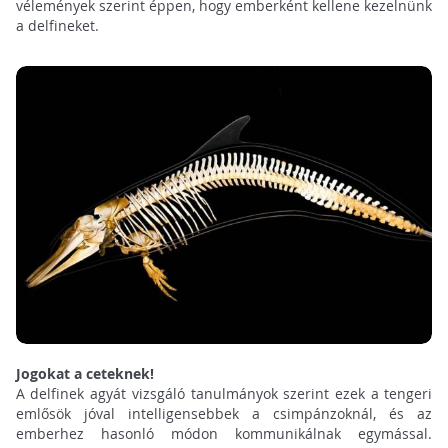
vélemények szerint éppen, hogy emberként kellene kezelnünk
a delfineket.
Jogokat a ceteknek!
A delfinek agyát vizsgáló tanulmányok szerint ezek a tengeri
emlősök jóval intelligensebbek a csimpánzoknál, és az
emberhez hasonló módon kommunikálnak egymással.