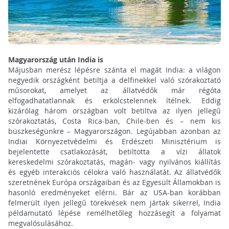
Magyarország után India is
Májusban merész lépésre szánta el magát India: a világon
negyedik országként betiltja a delfinekkel való szórakoztató
műsorokat, amelyet az állatvédők már régóta
elfogadhatatlannak és erkölcstelennek ítélnek. Eddig
kizárólag három országban volt betiltva az ilyen jellegű
szórakoztatás, Costa Rica-ban, Chile-ben és – nem kis
büszkeségünkre – Magyarországon. Legújabban azonban az
Indiai Környezetvédelmi és Erdészeti Minisztérium is
bejelentette csatlakozását, betiltotta a vízi állatok
kereskedelmi szórakoztatás, magán- vagy nyilvános kiállítás
és egyéb interakciós célokra való használatát. Az állatvédők
szeretnének Európa országaiban és az Egyesült Államokban is
hasonló eredményeket elérni. Bár az USA-ban korábban
felmerült ilyen jellegű törekvések nem jártak sikerrel, India
példamutató lépése remélhetőleg hozzásegít a folyamat
megvalósulásához.