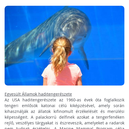
Egyesült Államok haditengerészete
Az USA haditengerészete az 1960-as évek óta foglalkozik
tengeri emlősök katonai célú kiképzésével, amely során
kihasználják az állatok kifinomult érzékelését és merülési
képességeit. A palackorrú delfinek azokat a tengerfenéken
rejlő, veszélyes tárgyakat is észreveszik, amelyeket a radarok
nem tudnak érzékelni. A Marine Mammal Program célja