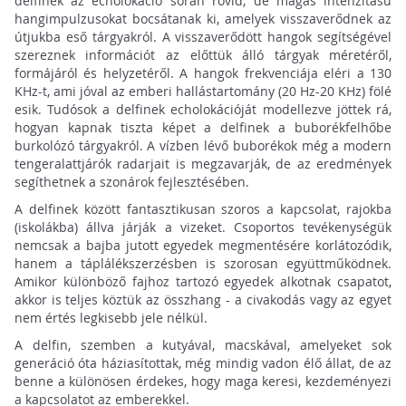
delfinek az echolokáció során rövid, de magas intenzitású
hangimpulzusokat bocsátanak ki, amelyek visszaverődnek az
útjukba eső tárgyakról. A visszaverődött hangok segítségével
szereznek információt az előttük álló tárgyak méretéről,
formájáról és helyzetéről. A hangok frekvenciája eléri a 130
KHz-t, ami jóval az emberi hallástartomány (20 Hz-20 KHz) fölé
esik. Tudósok a delfinek echolokációját modellezve jöttek rá,
hogyan kapnak tiszta képet a delfinek a buborékfelhőbe
burkolózó tárgyakról. A vízben lévő buborékok még a modern
tengeralattjárók radarjait is megzavarják, de az eredmények
segíthetnek a szonárok fejlesztésében.
A delfinek között fantasztikusan szoros a kapcsolat, rajokba
(iskolákba) állva járják a vizeket. Csoportos tevékenységük
nemcsak a bajba jutott egyedek megmentésére korlátozódik,
hanem a táplálékszerzésben is szorosan együttműködnek.
Amikor különböző fajhoz tartozó egyedek alkotnak csapatot,
akkor is teljes köztük az összhang - a civakodás vagy az egyet
nem értés legkisebb jele nélkül.
A delfin, szemben a kutyával, macskával, amelyeket sok
generáció óta háziasítottak, még mindig vadon élő állat, de az
benne a különösen érdekes, hogy maga keresi, kezdeményezi
a kapcsolatot az emberekkel.