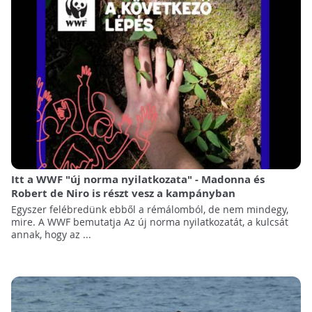
Itt a WWF "új norma nyilatkozata" - Madonna és
Robert de Niro is részt vesz a kampányban
Egyszer felébredünk ebből a rémálomból, de nem mindegy,
mire. A WWF bemutatja Az új norma nyilatkozatát, a kulcsát
annak, hogy az ...