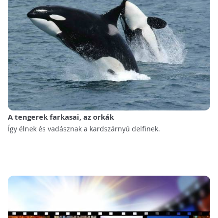
A tengerek farkasai, az orkák
Így élnek és vadásznak a kardszárnyú delfinek.