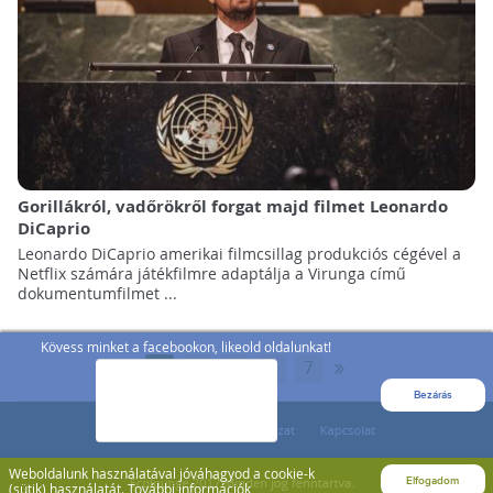
Gorillákról, vadőrökről forgat majd filmet Leonardo
DiCaprio
Leonardo DiCaprio amerikai filmcsillag produkciós cégével a
Netflix számára játékfilmre adaptálja a Virunga című
dokumentumfilmet ...
Kövess minket a facebookon, likeold oldalunkat!
»
1
2
3
...
7
Bezárás
Weboldalunk használatával jóváhagyod a cookie-k
Elfogadom
(sütik) használatát.
További információk