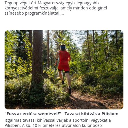
Tegnap véget ért Magyarország egyik legnagyobb
környezetvédelmi fesztiválja, amely minden eddiginél
színesebb programkínálattal ...
"Fuss az erdész szemével!" - Tavaszi kihívás a Pilisben
Izgalmas tavaszi kihívással várják a sportolni vágyókat a
Pilisben. A kb. 10 kilométeres útvonalon különböző