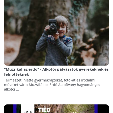
"Muzsikál az erdő" - Alkotói pályázatok gyerekeknek és
felnőtteknek
Természet ihlette gyermekrajzokat, fotókat és irodalmi
műveket vár a Muzsikál az Erdő Alapítvány hagyományos
alkotói ...