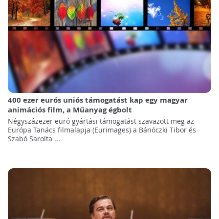
400 ezer eurós uniós támogatást kap egy magyar
animációs film, a Műanyag égbolt
Négyszázezer euró gyártási támogatást szavazott meg az
Európa Tanács filmalapja (Eurimages) a Bánóczki Tibor és
Szabó Sarolta ...