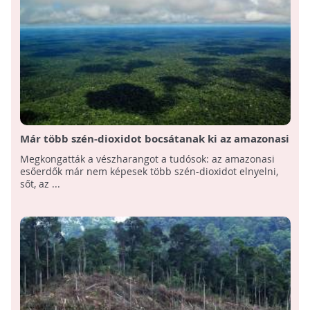
Már több szén-dioxidot bocsátanak ki az amazonasi
erdők, mint amennyit elnyelnek
Megkongatták a vészharangot a tudósok: az amazonasi
esőerdők már nem képesek több szén-dioxidot elnyelni,
sőt, az ...