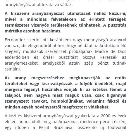
aranybányászat áldozataivá váltak.
A kisüzemi aranybányászat utóhatásait nehéz kiszűrni,
mivel a műholdas felvételeken az érintett térségek
természetes vizenyős területeknek tűnhetnek. A pusztítás
mértéke azonban hatalmas.
Fernandez szerint ott korántsem nagy mennyiségű aranyról
van szó, de elegendőről ahhoz, hogy például az Andokban élő
szegény munkások szerencsét próbáljanak Madre de Dios
esőerdőiben és óriási pusztítást okozva keressék az
aranylemezkéket, amelyekből aztán szép pénzt tudnak
csinálni.
Az arany megszerzéséhez megkopasztják az erdős
területeket vagy kiszivattyúzzák a folyók üledékét, majd
mérgező higanyt használva vonják ki az értékes fémet a
talajból, nem hagyva mást maguk után, csak higannyal
szennyezett tavakat, homokdűnéket, valamint fáktól és
minden egyéb növényzettől megfosztott vidékeket.
A kézi és kisüzemi aranybányászat gyakorlata a 2000-es évek
elején honosodott meg az Amazonas-medence perui részén,
egy időben a Perut Brazíliával összekötő új főútvonal