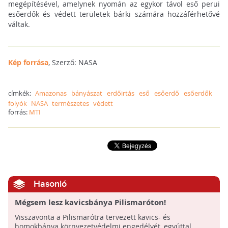
megépítésével, amelynek nyomán az egykor távol eső perui
esőerdők és védett területek bárki számára hozzáférhetővé
váltak.
Kép forrása
, Szerző: NASA
címkék:
Amazonas
bányászat
erdőirtás
eső
esőerdő
esőerdők
folyók
NASA
természetes
védett
forrás:
MTI
Hasonló
Mégsem lesz kavicsbánya Pilismaróton!
Visszavonta a Pilismarótra tervezett kavics- és
homokbánya környezetvédelmi engedélyét, egyúttal