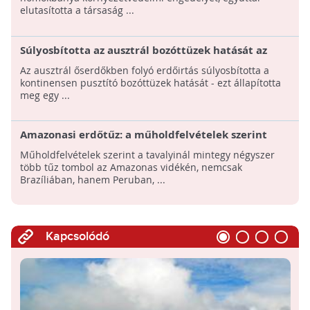
elutasította a társaság ...
Súlyosbította az ausztrál bozóttüzek hatását az
őserdők irtása
Az ausztrál őserdőkben folyó erdőirtás súlyosbította a
kontinensen pusztító bozóttüzek hatását - ezt állapította
meg egy ...
Amazonasi erdőtűz: a műholdfelvételek szerint
négyszer több terület ég, mint tavaly
Műholdfelvételek szerint a tavalyinál mintegy négyszer
több tűz tombol az Amazonas vidékén, nemcsak
Brazíliában, hanem Peruban, ...
Kapcsolódó