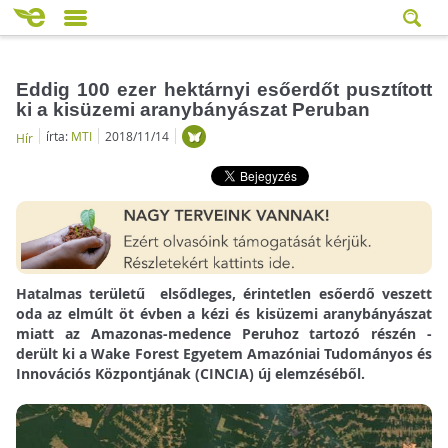
Eddig 100 ezer hektárnyi esőerdőt pusztított
ki a kisüzemi aranybányászat Peruban
írta:
MTI
2018/11/14
Hír
Hatalmas területű elsődleges, érintetlen esőerdő veszett
oda az elmúlt öt évben a kézi és kisüzemi aranybányászat
miatt az Amazonas-medence Peruhoz tartozó részén -
derült ki a Wake Forest Egyetem Amazóniai Tudományos és
Innovációs Központjának (CINCIA) új elemzéséből.