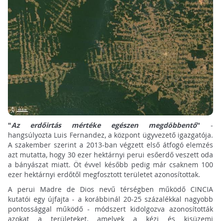
"
Az erdőirtás mértéke egészen megdöbbentő
"
-
hangsúlyozta Luis Fernandez, a központ ügyvezető igazgatója.
A szakember szerint a 2013-ban végzett első átfogó elemzés
azt mutatta, hogy 30 ezer hektárnyi perui esőerdő veszett oda
a bányászat miatt. Öt évvel később pedig már csaknem 100
ezer hektárnyi erdőtől megfosztott területet azonosítottak.
A perui Madre de Dios nevű térségben működő CINCIA
kutatói egy újfajta - a korábbinál 20-25 százalékkal nagyobb
pontossággal működő - módszert kidolgozva azonosították
azokat a területeket, amelyek a kézi és kisüzemi