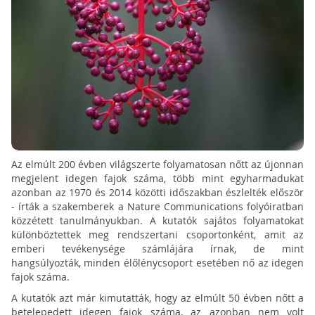
Az elmúlt 200 évben világszerte folyamatosan nőtt az újonnan
megjelent idegen fajok száma, több mint egyharmadukat
azonban az 1970 és 2014 közötti időszakban észlelték először
- írták a szakemberek a Nature Communications folyóiratban
közzétett tanulmányukban. A kutatók sajátos folyamatokat
különböztettek meg rendszertani csoportonként, amit az
emberi tevékenysége számlájára írnak, de mint
hangsúlyozták, minden élőlénycsoport esetében nő az idegen
fajok száma.
A kutatók azt már kimutatták, hogy az elmúlt 50 évben nőtt a
betelepedett idegen fajok száma, az azonban nem volt