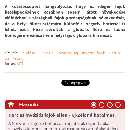
A kutatócsoport hangsúlyozta, hogy az idegen fajok
betelepedésének korábban sosem látott növekedése
előidézheti a térségbeli fajok gazdagságának növekedését,
de a helyi ökoszisztémára különféle negatív hatással is
lehet, ezek közé sorolták a globális flóra és fauna
homogénné válását és a helyi fajok globális kihalását.
címkék:
emlősök
invázió
inváziós faj
invazív fajok
Nature
tanulmány
forrás:
MTI
Hasonló
Harc az inváziós fajok ellen - Új-Zéland hatalmas
akciót indít
A Stewart-szigetre behurcolt ragadozók olyan fajokat
veszélyeztetetnek, mint a kiwi madár vagy a röpképtelen