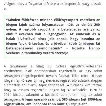
világos, hogy a folyamat elérte-e a csúcspontját, vagy lassult-
e.
"Minden földrészen minden élőlénycsoport esetében az
idegen fajok száma folyamatosan nőtt az elmúlt 200
évben. A legtöbb csoportnál a betelepedés aránya az
elmúlt években volt a legnagyobb. Az emlősök és a
halak kivételével nincs jele annak, hogy lassulna az
idegen fajok érkezése, és a jövőben több új idegen faj
betelepedésével számolhatunk" - közölte Hanno
Seebens, a tanulmány vezető szerzője.
A tanulmány a világ 45 tudósa együttműködésének
eredménye, akik adatbázisban rögzítették az egy adott
térségben megtelepedett invazív fajokat. Több mint 16 ezer
idegen faj 45 ezer új megjelenését regisztráló adataik alapján
elemezték az invazív fajok terjedését. A tudósok kimutatták,
hogy az összes regisztrált idegen faj 37 százaléka 1970 és
2014 között, valamint a közelmúltban jelent meg az adott
térségben.
A legmagasabb számot, 585 idegen fajt 1996-ban
regisztrálták, ami naponta több mint 1,5 fajt jelent.