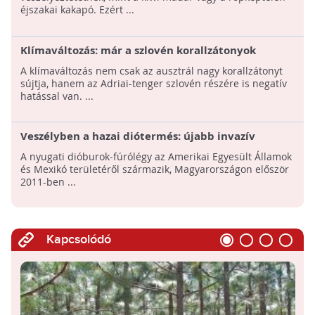
éjszakai kakapó. Ezért ...
Klímaváltozás: már a szlovén korallzátonyok
sincsenek biztonságban
A klímaváltozás nem csak az ausztrál nagy korallzátonyt
sújtja, hanem az Adriai-tenger szlovén részére is negatív
hatással van. ...
Veszélyben a hazai diótermés: újabb invazív
kártevő lendült támadásba
A nyugati dióburok-fúrólégy az Amerikai Egyesült Államok
és Mexikó területéről származik, Magyarországon először
2011-ben ...
Kapcsolódó