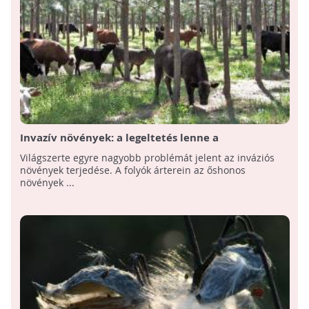
Invazív növények: a legeltetés lenne a
csodafegyver?
Világszerte egyre nagyobb problémát jelent az inváziós
növények terjedése. A folyók árterein az őshonos
növények ...