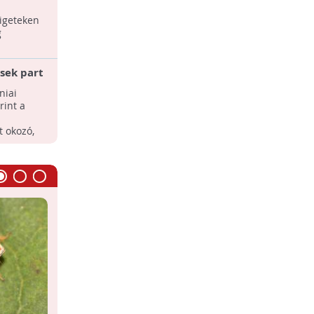
zigeteken
g
sek part
dnak fel
niai
fajok
int a
 okozó,