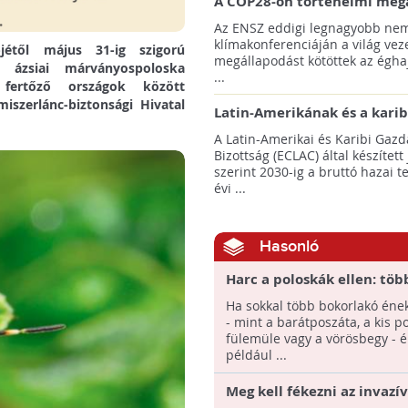
A COP28-on történelmi meg
született! - Összefoglaló az 
Az ENSZ eddigi legnagyobb nem
klímacsúcsáról
klímakonferenciáján a világ veze
jétől május 31-ig szigorú
megállapodást kötöttek az éghaj
ázsiai márványospoloska
...
 fertőző országok között
iszerlánc-biztonsági Hivatal
Latin-Amerikának és a karib
térségnek növelniük kell ki
A Latin-Amerikai és Karibi Gazd
az éghajlatvédelmi célok el
Bizottság (ECLAC) által készített
szerint 2030-ig a bruttó hazai 
évi ...
Hasonló
Harc a poloskák ellen: töb
bokorlakó énekesmadár k
Ha sokkal több bokorlakó én
- mint a barátposzáta, a kis po
fülemüle vagy a vörösbegy - é
például ...
Meg kell fékezni az invazív