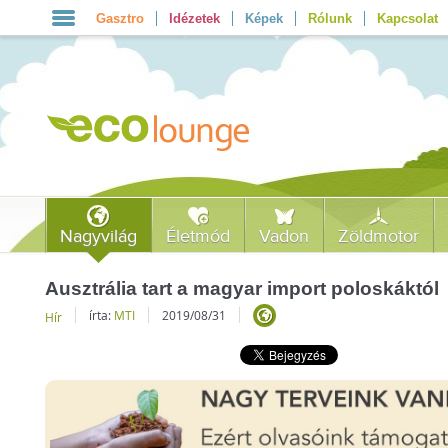
Gasztro
Idézetek
Képek
Rólunk
Kapcsolat
Nagyvilág
Életmód
Vadon
Zöldmotor
Ausztrália tart a magyar import poloskáktól
írta:
MTI
2019/08/31
Hír