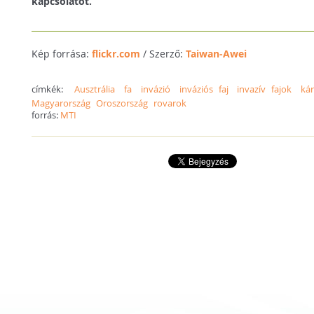
kapcsolatot.
Kép forrása:
flickr.com
/ Szerző:
Taiwan-Awei
címkék:
Ausztrália
fa
invázió
inváziós faj
invazív fajok
ká
Magyarország
Oroszország
rovarok
forrás:
MTI