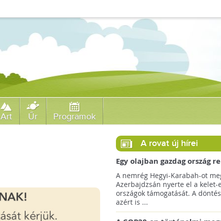
Art
Űr
Programok
A rovat új hírei
Egy olajban gazdag ország r
jövőre a COP29 klímacsúcso
A nemrég Hegyi-Karabah-ot meg
Azerbajdzsán nyerte el a kelet-
országok támogatását. A döntés
azért is ...