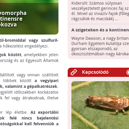
állatfajokat
Kiderült: Számos súlyosan
veszélyeztetett gerinces faj s
lyomorpha
él. Mivel az invazív fajok (főle
tinensre
rágcsálok és macskák) ...
okozva
A szigeteken és a kontinen
menti területein halmozó
Wayne Dawson, a nagy-britan
l-bromiddal vagy szulfuril-
az invazív állat- és növény
Durham Egyetem kutatója szer
a hőkezelést engedélyezi.
gyorsan elszaporodó, az
ökoszisztémában nagy károkat
ágok között
, amelyekben jelen
vagyis ...
ország és az Egyesült Államok
Kapcsolódó
állított vagy onnan szállított
ak többek között
a vegyipari
k, valamint a gépalkatrészek
.
gjelölt időszakban kockázatos
fel vagy átrakodnak, illetve
zer lép életbe.
Az exportálni
 felé nincs bejelentési
atóságokkal kell felvenniük a