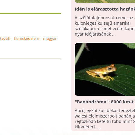
Idén is elárasztotta hazán
veszélyes kártevő
A szőlőtulajdonosok réme, az 
különleges külsejű amerikai
szőlőkabóca ismét erőre kapot
nyár időjárásának ...
rtevők
kereskedelem
magyar
"Banándráma": 8000 km-t 
egy béka a gyümölcsök kö
Apró, egzotikus békát fedeztek
walesi élelmiszerbolt banánjai
rejtőzködő kétéltű több mint 
kilométert ...