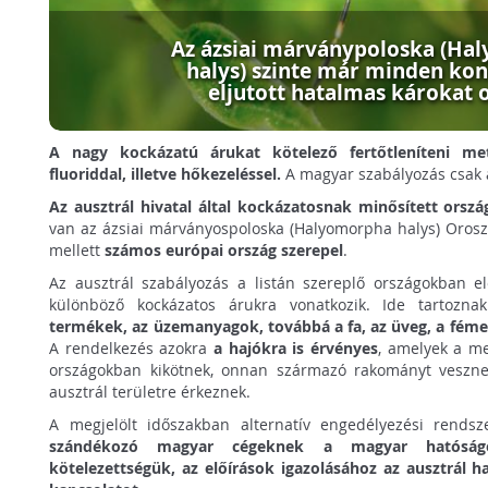
Az ázsiai márványpoloska (Ha
halys) szinte már minden kon
eljutott hatalmas károkat 
A nagy kockázatú árukat kötelező fertőtleníteni meti
fluoriddal, illetve hőkezeléssel.
A magyar szabályozás csak 
Az ausztrál hivatal által kockázatosnak minősített orsz
van az ázsiai márványospoloska (Halyomorpha halys) Orosz
mellett
számos európai ország szerepel
.
Az ausztrál szabályozás a listán szereplő országokban elő
különböző kockázatos árukra vonatkozik. Ide tartozn
termékek, az üzemanyagok, továbbá a fa, az üveg, a féme
A rendelkezés azokra
a hajókra is érvényes
, amelyek a me
országokban kikötnek, onnan származó rakományt vesznek 
ausztrál területre érkeznek.
A megjelölt időszakban alternatív engedélyezési rends
szándékozó magyar cégeknek a magyar hatóságok
kötelezettségük, az előírások igazolásához az ausztrál h