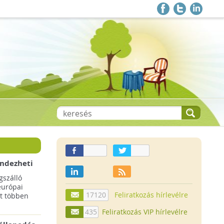
endezheti
t
szálló
európai
17120
Feliratkozás hírlevélre
t többen
435
Feliratkozás VIP hírlevélre