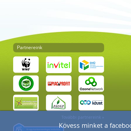
Partnereink
További partnereink »
Kövess minket a faceboo