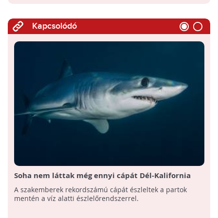
Kapcsolódó
Soha nem láttak még ennyi cápát Dél-Kalifornia
partjainál
A szakemberek rekordszámú cápát észleltek a partok
mentén a víz alatti észlelőrendszerrel.