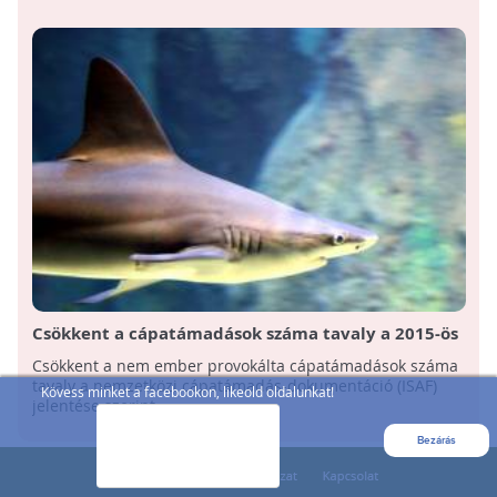
Csökkent a cápatámadások száma tavaly a 2015-ös
rekordot követően
Csökkent a nem ember provokálta cápatámadások száma
tavaly a nemzetközi cápatámadás-dokumentáció (ISAF)
Kövess minket a facebookon, likeold oldalunkat!
jelentése szerint.
Bezárás