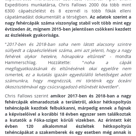
Expeditions munkatársa, Chris Fallows 2000 óta több mint
6300 cápaészlelést és 8 ezernél is több fókák elleni
cápatámadást dokumentált a térségben.
Az adatok szerint a
nagy fehércápák száma viszonylag stabil volt több mint egy
évtizeden át, mígnem 2015-ben jelentősen csökkeni kezdett
az észlelések gyakorisága.
"
2017-ben és 2018-ban soha nem látott alacsony szintre
süllyedt a cápaészlelések száma, ami azt jelenti, hogy a nagy
fehérek olykor hetekre, hónapokra eltűntek
" - mondta
Hammerschlag. Hozzátette: "
noha a cápák
megfogyatkozásának és eltűnésének okai egyelőre nem
ismertek, ez a kutatás igazán egyedülálló lehetőséget adott
számunkra, hogy megnézzük, mi történik egy óceáni
ökoszisztémával egy csúcsragadozó eltűnését követően
".
Chris Fallows szerint
amikor 2017-ben és 2018-ban a nagy
fehércápák elmaradoztak a területről, akkor hétkopoltyús
tehéncápák kezdtek felbukkanni, márpedig ennek a fajnak
a képviselőivel a korábbi 18 évben egyszer sem találkoztak
a kutatók a Fóka-sziget körüli vizekben. Az érintett két
évben 120 alkalommal észleltek hétkopoltyús
tehéncápákat a szakemberek és egy esetben még annak is