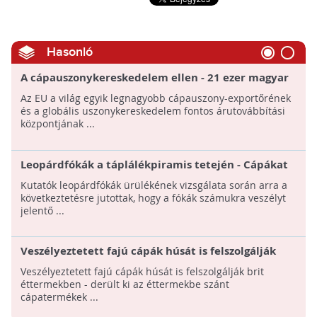
Hasonló
A cápauszonykereskedelem ellen - 21 ezer magyar
aláírás gyűlt össze
Az EU a világ egyik legnagyobb cápauszony-exportőrének
és a globális uszonykereskedelem fontos árutovábbítási
központjának ...
Leopárdfókák a táplálékpiramis tetején - Cápákat
is esznek!
Kutatók leopárdfókák ürülékének vizsgálata során arra a
következtetésre jutottak, hogy a fókák számukra veszélyt
jelentő ...
Veszélyeztetett fajú cápák húsát is felszolgálják
brit éttermekben
Veszélyeztetett fajú cápák húsát is felszolgálják brit
éttermekben - derült ki az éttermekbe szánt
cápatermékek ...