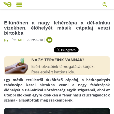
Eltűnőben a nagy fehércápa a dél-afrikai
vizekben, élőhelyét másik cápafaj veszi
birtokba
írta:
MTI
2019/02/18
Hír
Egy másik területről átköltöző cápafaj, a hétkopoltyús
tehéncápa kezdi birtokba venni a nagy fehércápák
élőhelyét a Dél-afrikai Köztársaság egyik szigeténél, ahol az
utóbbi időkben egyre csökken a fehér hasú csúcsragadozók
száma - állapították meg szakemberek.