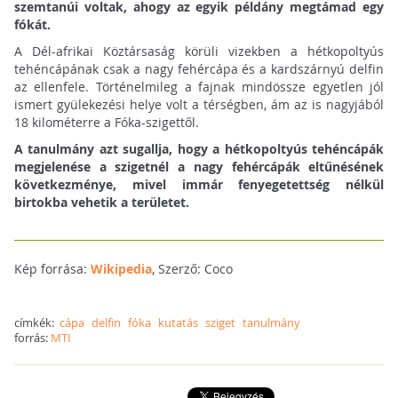
szemtanúi voltak, ahogy az egyik példány megtámad egy
fókát.
A Dél-afrikai Köztársaság körüli vizekben a hétkopoltyús
tehéncápának csak a nagy fehércápa és a kardszárnyú delfin
az ellenfele. Történelmileg a fajnak mindössze egyetlen jól
ismert gyülekezési helye volt a térségben, ám az is nagyjából
18 kilométerre a Fóka-szigettől.
A tanulmány azt sugallja, hogy a hétkopoltyús tehéncápák
megjelenése a szigetnél a nagy fehércápák eltűnésének
következménye, mivel immár fenyegetettség nélkül
birtokba vehetik a területet.
Kép forrása:
Wikipedia
, Szerző: Coco
címkék:
cápa
delfin
fóka
kutatás
sziget
tanulmány
forrás:
MTI