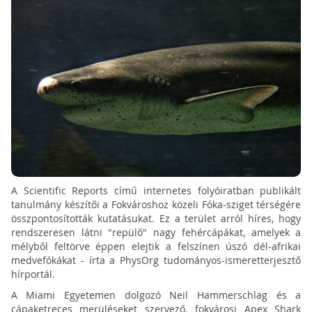
A Scientific Reports című internetes folyóiratban publikált
tanulmány készítői a Fokvároshoz közeli Fóka-sziget térségére
összpontosították kutatásukat. Ez a terület arról híres, hogy
rendszeresen látni "repülő" nagy fehércápákat, amelyek a
mélyből feltörve éppen elejtik a felszínen úszó dél-afrikai
medvefókákat - írta a PhysOrg tudományos-ismeretterjesztő
hírportál.
A Miami Egyetemen dolgozó Neil Hammerschlag és a
cápaketreces merüléseket szervező, fokvárosi Apex Shark