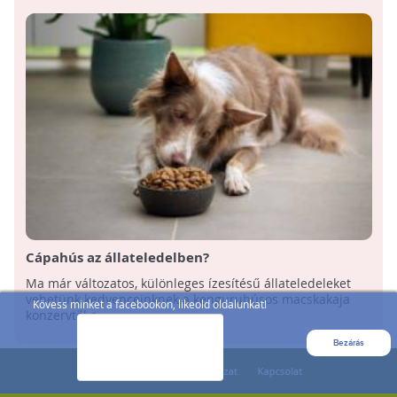
Cápahús az állateledelben?
Ma már változatos, különleges ízesítésű állateledeleket
vehetünk kedvenceinknek a kenguruhúsos macskakaja
Kövess minket a facebookon, likeold oldalunkat!
konzervtől a ...
Bezárás