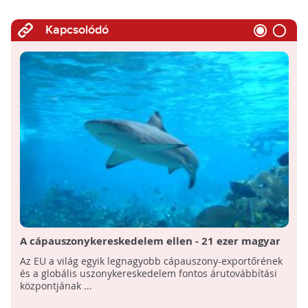
Kapcsolódó
A cápauszonykereskedelem ellen - 21 ezer magyar
aláírás gyűlt össze
Az EU a világ egyik legnagyobb cápauszony-exportőrének
és a globális uszonykereskedelem fontos árutovábbítási
központjának ...