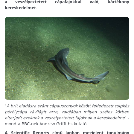
a veszélyeztetett cápafajokkal való, kártékony
kereskedelmet.
"
A brit eladásra szánt cápauszonyok között felfedezett csipkés
pörölycápa rávilágít arra, valójában milyen széles körben
elterjedt ezeknek a veszélyeztetett fajoknak a kereskedelme
" -
mondta BBC-nek Andrew Griffiths kutató.
A Scientific Reports című lapban megjelent tanulmány