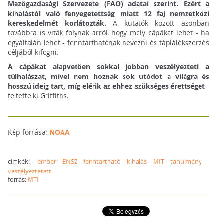
Mezőgazdasági Szervezete (FAO) adatai szerint. Ezért a
kihalástól való fenyegetettség miatt 12 faj nemzetközi
kereskedelmét korlátozták.
A kutatók között azonban
továbbra is viták folynak arról, hogy mely cápákat lehet - ha
egyáltalán lehet - fenntarthatónak nevezni és táplálékszerzés
céljából kifogni.
A cápákat alapvetően sokkal jobban veszélyezteti a
túlhalászat, mivel nem hoznak sok utódot a világra és
hosszú ideig tart, míg elérik az ehhez szükséges érettséget
-
fejtette ki Griffiths.
Kép forrása:
NOAA
címkék:
ember
ENSZ
fenntartható
kihalás
MIT
tanulmány
veszélyeztetett
forrás:
MTI