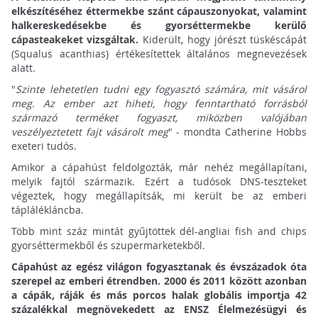
elkészítéséhez éttermekbe szánt cápauszonyokat, valamint
halkereskedésekbe és gyorséttermekbe kerülő
cápasteakeket vizsgáltak.
Kiderült, hogy jórészt tüskéscápát
(Squalus acanthias) értékesítettek általános megnevezések
alatt.
"
Szinte lehetetlen tudni egy fogyasztó számára, mit vásárol
meg. Az ember azt hiheti, hogy fenntartható forrásból
származó terméket fogyaszt, miközben valójában
veszélyeztetett fajt vásárolt meg
" - mondta Catherine Hobbs
exeteri tudós.
Amikor a cápahúst feldolgozták, már nehéz megállapítani,
melyik fajtól származik. Ezért a tudósok DNS-teszteket
végeztek, hogy megállapítsák, mi került be az emberi
táplálékláncba.
Több mint száz mintát gyűjtöttek dél-angliai fish and chips
gyorséttermekből és szupermarketekből.
Cápahúst az egész világon fogyasztanak és évszázadok óta
szerepel az emberi étrendben. 2000 és 2011 között azonban
a cápák, ráják és más porcos halak globális importja 42
százalékkal megnövekedett az ENSZ Élelmezésügyi és