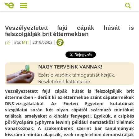
Veszélyeztetett fajú cápák húsát is
felszolgálják brit éttermekben
írta:
MTI
2019/02/03
Hír
Veszélyeztetett fajú cápák húsát is felszolgálják brit
éttermekben - derült ki az éttermekbe szánt cápatermékek
DNS-vizsgálatából. Az Exeteri Egyetem kutatóinak
vizsgálatai során két olyan cápától származó mintákat
találtak, amelyeket a kihalás fenyegeti. Egyikük, a csipkés
pörölycápára (Sphyrna lewini) például nemzetközi tilalmak
vonatkoznak. A szakemberek szerint bár tanulmányuk
kisszámú mintán alapszik, ezek megfelelően demonstrálják