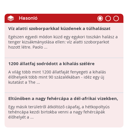
Hasonló
Víz alatti szoborparkkal küzdenek a túlhalászat
ellen
Egészen egyedi módon küzd egy egykori toszkán halász a
tenger kizsákmányolása ellen: víz alatti szoborparkot
hozott létre. Paolo ...
1200 állatfaj sodródott a kihalás szélére
A világ több mint 1200 állatfaját fenyegeti a kihalás
élőhelyeik több mint 90 százalékában - idéz egy új
kutatást a The ...
Eltűnőben a nagy fehércápa a dél-afrikai vizekben,
élőhelyét másik cápafaj veszi birtokba
Egy másik területről átköltöző cápafaj, a hétkopoltyús
tehéncápa kezdi birtokba venni a nagy fehércápák
élőhelyét a ...