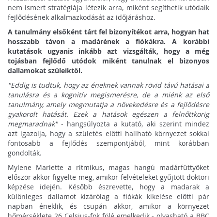
nem ismert stratégiája létezik arra, miként segíthetik utódaik
fejlődésének alkalmazkodását az időjáráshoz.
A tanulmány elsőként tárt fel bizonyítékot arra, hogyan hat
hosszabb távon a madárének a fiókákra. A korábbi
kutatások ugyanis inkább azt vizsgálták, hogy a még
tojásban fejlődő utódok miként tanulnak el bizonyos
dallamokat szüleiktől.
"Eddig is tudtuk, hogy az éneknek vannak rövid távú hatásai a
tanulásra és a kognitív megismerésre, de a miénk az első
tanulmány, amely megmutatja a növekedésre és a fejlődésre
gyakorolt hatását. Ezek a hatások egészen a felnőttkorig
megmaradnak"
- hangsúlyozta a kutató, aki szerint mindez
azt igazolja, hogy a születés előtti hallható környezet sokkal
fontosabb a fejlődés szempontjából, mint korábban
gondolták.
Mylene Mariette a ritmikus, magas hangú madárfüttyöket
először akkor figyelte meg, amikor felvételeket gyűjtött doktori
képzése idején. Később észrevette, hogy a madarak a
különleges dallamot kizárólag a fiókák kikelése előtti pár
napban éneklik, és csupán akkor, amikor a környezet
hőmérséklete 26 Celsius-fok fölé emelkedik - olvasható a BBC