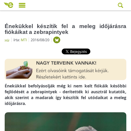
Énekükkel készítik fel a meleg időjárásra
fiókáikat a zebrapintyek
írta:
MTI
2016/08/20
Hír
Énekükkel befolyásolják még ki nem kelt fiókáik későbbi
fejlődését a zebrapintyek - derítették ki ausztrál kutatók,
akik szerint a madarak így készítik fel utódaikat a meleg
időjárásra.