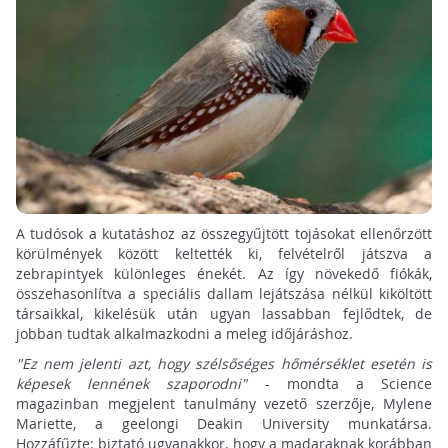
A tudósok a kutatáshoz az összegyűjtött tojásokat ellenőrzött
körülmények között keltették ki, felvételről játszva a
zebrapintyek különleges énekét. Az így növekedő fiókák,
összehasonlítva a speciális dallam lejátszása nélkül kiköltött
társaikkal, kikelésük után ugyan lassabban fejlődtek, de
jobban tudtak alkalmazkodni a meleg időjáráshoz.
"Ez nem jelenti azt, hogy szélsőséges hőmérséklet esetén is
képesek lennének szaporodni"
- mondta a Science
magazinban megjelent tanulmány vezető szerzője, Mylene
Mariette, a geelongi Deakin University munkatársa.
Hozzáfűzte: biztató ugyanakkor, hogy a madaraknak korábban