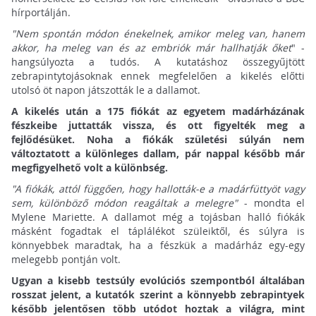
hírportálján.
"Nem spontán módon énekelnek, amikor meleg van, hanem
akkor, ha meleg van és az embriók már hallhatják őket
" -
hangsúlyozta a tudós. A kutatáshoz összegyűjtött
zebrapintytojásoknak ennek megfelelően a kikelés előtti
utolsó öt napon játszották le a dallamot.
A kikelés után a 175 fiókát az egyetem madárházának
fészkeibe juttatták vissza, és ott figyelték meg a
fejlődésüket. Noha a fiókák születési súlyán nem
változtatott a különleges dallam, pár nappal később már
megfigyelhető volt a különbség.
"A fiókák, attól függően, hogy hallották-e a madárfüttyöt vagy
sem, különböző módon reagáltak a melegre"
- mondta el
Mylene Mariette. A dallamot még a tojásban halló fiókák
másként fogadtak el táplálékot szüleiktől, és súlyra is
könnyebbek maradtak, ha a fészkük a madárház egy-egy
melegebb pontján volt.
Ugyan a kisebb testsúly evolúciós szempontból általában
rosszat jelent, a kutatók szerint a könnyebb zebrapintyek
később jelentősen több utódot hoztak a világra, mint