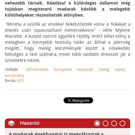
nehezebb társaik. Ráadásul a különleges dallamot még
tojásban megismerő madarak később a melegebb
költőhelyeket részesítették előnyben.
"Mintha a szülők az énekkel felkészítették volna a fiókákat a
kikelés után tapasztalható hőmérsékletre"
- vélte Mylene
Mariette. A kutató szerint egyelőre rejtély, miért lehet előny a
melegben a könnyebb testsúly, talán az állhat a jelenség
mögött, hogy meleg körülmények között a növekedés
költséges a test számára, mivel több oxidatív stresszel jár a
szövetekre nézve.
címkék:
hőmérséklet
környezet
madarak
meleg
rejtély
tanulmány
forrás:
MTI
Hasonló
A madarak énekhangjai is megváltoztak a