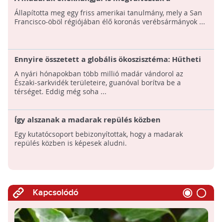
világjárvány miatti korlátozások idején
Állapította meg egy friss amerikai tanulmány, mely a San
Francisco-öböl régiójában élő koronás verébsármányok ...
Ennyire összetett a globális ökoszisztéma: Hűtheti
az Északi-sarkvidék térségét a vándormadarak
A nyári hónapokban több millió madár vándorol az
ürüléke
Északi-sarkvidék területeire, guanóval borítva be a
térséget. Eddig még soha ...
Így alszanak a madarak repülés közben
Egy kutatócsoport bebizonyítottak, hogy a madarak
repülés közben is képesek aludni.
Kapcsolódó