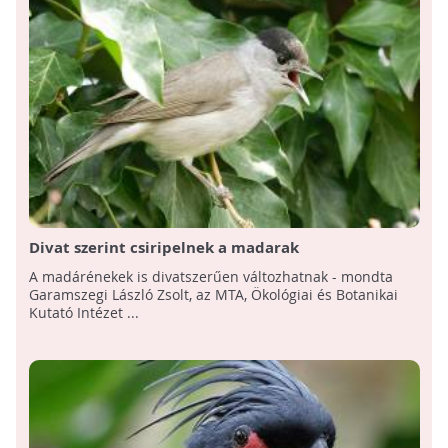
Divat szerint csiripelnek a madarak
A madárénekek is divatszerűen változhatnak - mondta
Garamszegi László Zsolt, az MTA, Ökológiai és Botanikai
Kutató Intézet ...