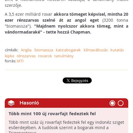
szerzője.
A 3,5 ezer milliárd rovar
akkora tömeget képvisel, mintha 20
ezer rénszarvas szelné át az angol eget
(3200 tonna
"biomassza").
"Majdnem nyolcszor akkora tömeg, mint a
vándormadaraké" - tette hozzá Chapman.
címkék:
Anglia
biomassza
katicabogarak
klímaváltozás
kutatás
lepke
rénszarvas
rovarok
tanulmány
forrás:
MTI
Hasonló
Több mint 100 új rovarfajt fedeztek fel
Indonéziában
Több mint száz új rovarfajt fedeztek fel egy indonéz sziget
esőerdejében. A tudósok szerint a bogarak mind a
Trigonopterus ...