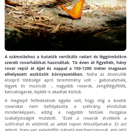
A számoláshoz a kutatók vertikális radart és léggömbökre
szerelt rovarhálókat használtak. Tíz éven át figyelték, hány
rovar repül át éjjel és nappal a 150-1200 méter magasan
elhelyezett eszközök környezetében.
Noha az átvonulók
elsöprő többsége apró teremtmény volt - gabonatetvek,
legyek és muslicák -, nagyobb rovarok, zengőlégyfélék,
katicabogarak, lepkék is akadtak köztük.
A meglepő felfedezések egyike volt, hogy míg a kisebb
rovarokat nem befolyásolta a szélirány, elindultak
mindenképpen, addig a nagyobb testűek mozgása
szabályosságot mutatott.
"Ezek a rovarok érzékelik a
szélirányt és eldöntik, az adott napon felszálljanak-e. Ez azt
jelenti, hogy van valamiféle iránytű-mechanizmusuk, ami jelzi