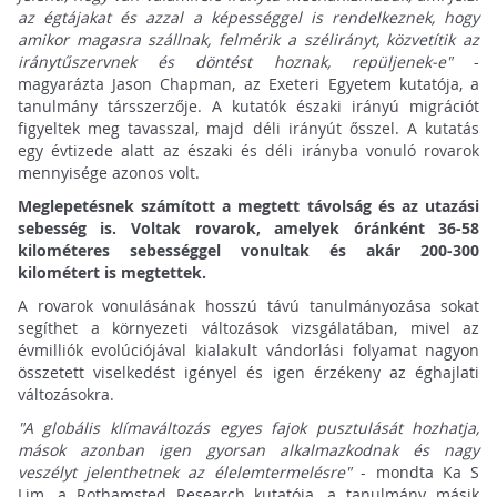
az égtájakat és azzal a képességgel is rendelkeznek, hogy
amikor magasra szállnak, felmérik a szélirányt, közvetítik az
iránytűszervnek és döntést hoznak, repüljenek-e"
-
magyarázta Jason Chapman, az Exeteri Egyetem kutatója, a
tanulmány társszerzője. A kutatók északi irányú migrációt
figyeltek meg tavasszal, majd déli irányút ősszel. A kutatás
egy évtizede alatt az északi és déli irányba vonuló rovarok
mennyisége azonos volt.
Meglepetésnek számított a megtett távolság és az utazási
sebesség is.
Voltak rovarok, amelyek óránként 36-58
kilométeres sebességgel vonultak és akár 200-300
kilométert is megtettek.
A rovarok vonulásának hosszú távú tanulmányozása sokat
segíthet a környezeti változások vizsgálatában, mivel az
évmilliók evolúciójával kialakult vándorlási folyamat nagyon
összetett viselkedést igényel és igen érzékeny az éghajlati
változásokra.
"A globális klímaváltozás egyes fajok pusztulását hozhatja,
mások azonban igen gyorsan alkalmazkodnak és nagy
veszélyt jelenthetnek az élelemtermelésre"
- mondta Ka S
Lim, a Rothamsted Research kutatója, a tanulmány másik