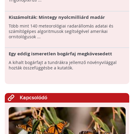
Kiszámolták: Mintegy nyolcmilliárd madár
vándorol ősszel az Egyesült Államok légterében
Több mint 140 meteorológiai radarállomás adatai és
számítógépes algoritmusok segítségével amerikai
ornitológusok ...
Egy eddig ismeretlen bogárfaj megkövesedett
maradványaira bukkantak az Antarktiszon
A kihalt bogárfajt a tundrákra jellemző növényvilággal
hozták összefüggésbe a kutatók.
Kapcsolódó