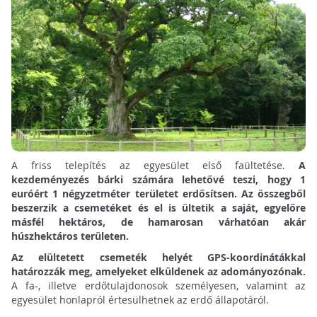
A friss telepítés az egyesület első faültetése.
A
kezdeményezés bárki számára lehetővé teszi, hogy 1
euróért 1 négyzetméter területet erdősítsen.
Az összegből
beszerzik a csemetéket és el is ültetik a saját, egyelőre
másfél hektáros, de hamarosan várhatóan akár
húszhektáros területen.
Az elültetett csemeték helyét GPS-koordinátákkal
határozzák meg, amelyeket elküldenek az adományozónak.
A fa-, illetve erdőtulajdonosok személyesen, valamint az
egyesület honlapról értesülhetnek az erdő állapotáról.