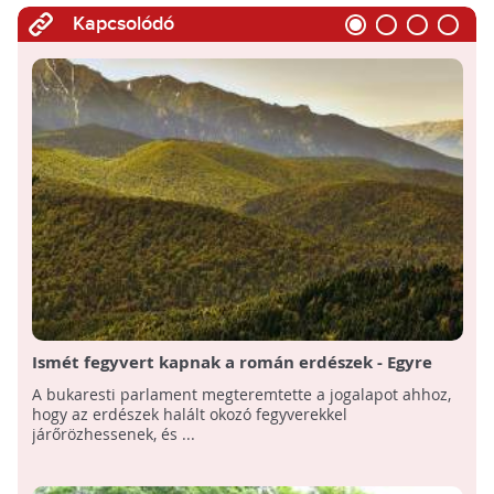
Kapcsolódó
Ismét fegyvert kapnak a román erdészek - Egyre
több az agresszív fatolvaj
A bukaresti parlament megteremtette a jogalapot ahhoz,
hogy az erdészek halált okozó fegyverekkel
járőrözhessenek, és ...