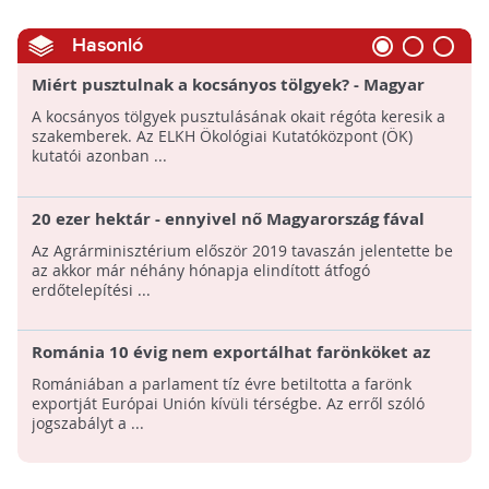
Hasonló
Miért pusztulnak a kocsányos tölgyek? - Magyar
kutatók új elmélete
A kocsányos tölgyek pusztulásának okait régóta keresik a
szakemberek. Az ELKH Ökológiai Kutatóközpont (ÖK)
kutatói azonban ...
20 ezer hektár - ennyivel nő Magyarország fával
borított területe!
Az Agrárminisztérium először 2019 tavaszán jelentette be
az akkor már néhány hónapja elindított átfogó
erdőtelepítési ...
Románia 10 évig nem exportálhat farönköket az
Európai Unión kívülre
Romániában a parlament tíz évre betiltotta a farönk
exportját Európai Unión kívüli térségbe. Az erről szóló
jogszabályt a ...