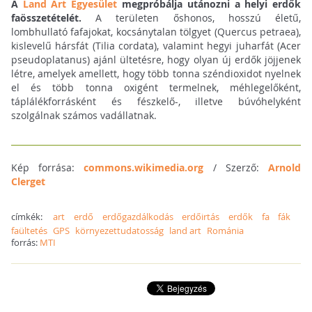
A
Land Art Egyesület
megpróbálja utánozni a helyi erdők
faösszetételét.
A területen őshonos, hosszú életű,
lombhullató fafajokat, kocsánytalan tölgyet (Quercus petraea),
kislevelű hársfát (Tilia cordata), valamint hegyi juharfát (Acer
pseudoplatanus) ajánl ültetésre, hogy olyan új erdők jöjjenek
létre, amelyek amellett, hogy több tonna széndioxidot nyelnek
el és több tonna oxigént termelnek, méhlegelőként,
táplálékforrásként és fészkelő-, illetve búvóhelyként
szolgálnak számos vadállatnak.
Kép forrása:
commons.wikimedia.org
/ Szerző:
Arnold
Clerget
címkék:
art
erdő
erdőgazdálkodás
erdőirtás
erdők
fa
fák
faültetés
GPS
környezettudatosság
land art
Románia
forrás:
MTI