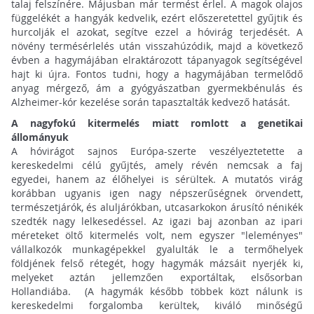
talaj felszínére. Májusban már termést érlel. A magok olajos
függelékét a hangyák kedvelik, ezért előszeretettel gyűjtik és
hurcolják el azokat, segítve ezzel a hóvirág terjedését. A
növény termésérlelés után visszahúzódik, majd a következő
évben a hagymájában elraktározott tápanyagok segítségével
hajt ki újra. Fontos tudni, hogy a hagymájában termelődő
anyag mérgező, ám a gyógyászatban gyermekbénulás és
Alzheimer-kór kezelése során tapasztalták kedvező hatását.
A nagyfokú kitermelés miatt romlott a genetikai
állományuk
A hóvirágot sajnos Európa-szerte veszélyeztetette a
kereskedelmi célú gyűjtés, amely révén nemcsak a faj
egyedei, hanem az élőhelyei is sérültek. A mutatós virág
korábban ugyanis igen nagy népszerűségnek örvendett,
természetjárók, és aluljárókban, utcasarkokon árusító nénikék
szedték nagy lelkesedéssel. Az igazi baj azonban az ipari
méreteket öltő kitermelés volt, nem egyszer "leleményes"
vállalkozók munkagépekkel gyalulták le a termőhelyek
földjének felső rétegét, hogy hagymák mázsáit nyerjék ki,
melyeket aztán jellemzően exportáltak, elsősorban
Hollandiába. (A hagymák később többek közt nálunk is
kereskedelmi forgalomba kerültek, kiváló minőségű