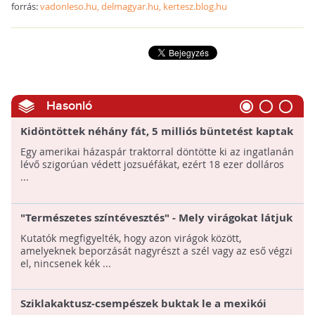
forrás:
vadonleso.hu, delmagyar.hu, kertesz.blog.hu
Hasonló
Kidöntöttek néhány fát, 5 milliós büntetést kaptak
Egy amerikai házaspár traktorral döntötte ki az ingatlanán
lévő szigorúan védett jozsuéfákat, ezért 18 ezer dolláros
...
"Természetes színtévesztés" - Mely virágokat látjuk
kéknek?
Kutatók megfigyelték, hogy azon virágok között,
amelyeknek beporzását nagyrészt a szél vagy az eső végzi
el, nincsenek kék ...
Sziklakaktusz-csempészek buktak le a mexikói