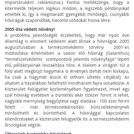
importáruként reklámozva.) Fontos mellékzönge, hogy a
kitermelők teljesen logikus módon, a legszebb példányokat
emelték ki, így a megmaradt gyengébb minőségű, csúnyább
hóvirágok szaporodtak, hasonló utódokat hozva létre.
2005 óta védett növény!
A probléma jelentőségét érzékelteti, hogy már nyolc éve
államilag is elismert védelem alatt állnak a hóvirágok. 2005
augusztusában a természetvédelmi törvény 2001-es
módosítása értelmében a vadon élő hóvirág (Galanthus)
"természetvédelmi szempontból jelentős növényfajjá" lépett
elő, példányainak leszakítása tilos. A tilalom a virágon túl a
föld alatt megbújó hagymára is érvényes (tehát nem kiskapu,
ha csak a hagymát ássuk ki otthoni ültetés céljából). Az
oltalom a hazánkban fellelhető mindhárom fajra vonatkozik. A
Közterület Felügyelet közleményében figyelmezet, mivel egy
szál hóvirág esetében a büntetés akár tízezer forint is lehet,
nagyobb mennyiség begyűjtése vagy eladása - 100 ezer forint
felett - már természetkárosítási bűncselekménynek
minősíthető és büntethető. A hóvirággal kapcsolatos
ellenőrzéseket a közterület-felügyelők és a természetvédelmi
őrszolgálat végzik.
Ültessünk kertünkbe hóvirágot!