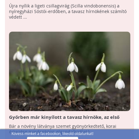
Újra nyílik a ligeti csillagvirág (Scilla vindobonensis) a
nyíregyházi Sóstói-erdőben, a tavasz hírnökének számító
védett ...
Győrben már kinyílott a tavasz hírnöke, az első
hóvirág!
Bár a növény látványa szemet gyönyörkedtető, korai
érkezése mindenképp elgondolkodtató.
Kövess minket a facebookon, likeold oldalunkat!