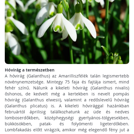
Hóvirág a természetben
A hóvirág (Galanthus) az Amarilliszfélék talán legismertebb
növénynemzetsége. Mintegy 75 faja és fajtája ismert, mind
fehér színű. Nálunk a kikeleti hóvirág (Galanthus nivalis)
őshonos, de kedvelt még a kertekben is nevelt pompás
hóvirág (Galanthus elwesii), valamint a redőslevelű hóvirág
(Galanthus plicatus) is. A kikeleti hóvirággal hazánkban
februártól áprilisig találkozhatunk az üde és nedves
lomboserdőkben, középhegységi gyertyános-tölgyesekben,
bükkösökben, patak- és folyómenti ligeterdőkben.
Lombfakadás előtt virágzik, amikor még elegendő fény jut a