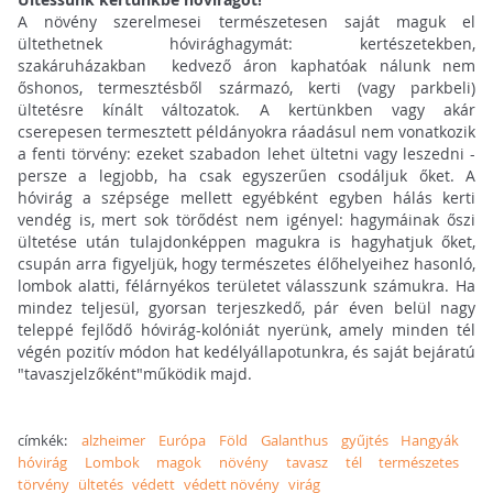
A növény szerelmesei természetesen saját maguk el
ültethetnek hóvirághagymát: kertészetekben,
szakáruházakban kedvező áron kaphatóak nálunk nem
őshonos, termesztésből származó, kerti (vagy parkbeli)
ültetésre kínált változatok. A kertünkben vagy akár
cserepesen termesztett példányokra ráadásul nem vonatkozik
a fenti törvény: ezeket szabadon lehet ültetni vagy leszedni -
persze a legjobb, ha csak egyszerűen csodáljuk őket. A
hóvirág a szépsége mellett egyébként egyben hálás kerti
vendég is, mert sok törődést nem igényel: hagymáinak őszi
ültetése után tulajdonképpen magukra is hagyhatjuk őket,
csupán arra figyeljük, hogy természetes élőhelyeihez hasonló,
lombok alatti, félárnyékos területet válasszunk számukra. Ha
mindez teljesül, gyorsan terjeszkedő, pár éven belül nagy
teleppé fejlődő hóvirág-kolóniát nyerünk, amely minden tél
végén pozitív módon hat kedélyállapotunkra, és saját bejáratú
"tavaszjelzőként"működik majd.
címkék:
alzheimer
Európa
Föld
Galanthus
gyűjtés
Hangyák
hóvirág
Lombok
magok
növény
tavasz
tél
természetes
törvény
ültetés
védett
védett növény
virág