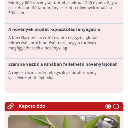
Mintegy 600 növényfaj tűnt el az elmúlt 250 évben. Egy új
összehasonlító tanulmány szerint a növények kihalása
500-szor ...
A növények ötödét kipusztulás fenyegeti a
klímaváltozás és élőhelyük elvesztése miatt
A Kew Gardens ezentúl évente elvégzi a globális
felmérését, ami lehetővé teszi, hogy a tudósok
megfigyelhessék a növényvilág ...
Számba veszik a Kínában fellelhető növényfajokat
A regisztráció során feljegyzik az adott növény
veszélyeztetettségi fokát.
Kapcsolódó