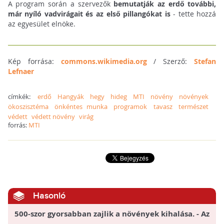
A program során a szervezők
bemutatják az erdő további,
már nyíló vadvirágait és az első pillangókat is
- tette hozzá
az egyesület elnöke.
Kép forrása:
commons.wikimedia.org
/ Szerző:
Stefan
Lefnaer
címkék:
erdő
Hangyák
hegy
hideg
MTI
növény
növények
ökoszisztéma
önkéntes munka
programok
tavasz
természet
védett
védett növény
virág
forrás:
MTI
Hasonló
500-szor gyorsabban zajlik a növények kihalása. - Az
elmúlt 250 évben közel 600 növényfaj tűnt el!