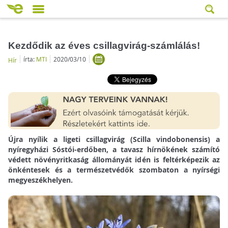
Kezdődik az éves csillagvirág-számlálás!
írta:
MTI
2020/03/10
Hír
Újra nyílik a ligeti csillagvirág (Scilla vindobonensis) a
nyíregyházi Sóstói-erdőben, a tavasz hírnökének számító
védett növényritkaság állományát idén is feltérképezik az
önkéntesek és a természetvédők szombaton a nyírségi
megyeszékhelyen.