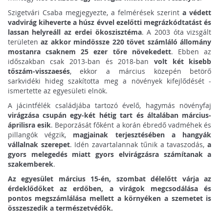
Szigetvári Csaba megjegyezte, a felmérések szerint
a védett
vadvirág kiheverte a húsz évvel ezelőtti megrázkódtatást és
lassan helyreáll az erdei ökoszisztéma
. A 2003 óta vizsgált
területen
az akkor mindössze 220 tövet számláló állomány
mostanra csaknem 25 ezer tőre növekedett
. Ebben az
időszakban csak 2013-ban és 2018-ban
volt két kisebb
tőszám-visszaesés
, ekkor a március közepén betörő
sarkvidéki hideg szakította meg a növények kifejlődését -
ismertette az egyesületi elnök.
A jácintfélék családjába tartozó évelő, hagymás növényfaj
virágzása csupán egy-két hétig tart és általában március-
áprilisra esik
. Beporzását főként a korán ébredő vadméhek és
pillangók végzik,
magjainak terjesztésében a hangyák
vállalnak szerepet
. Idén zavartalannak tűnik a tavaszodás,
a
gyors melegedés miatt gyors elvirágzásra számítanak a
szakemberek
.
Az egyesület március 15-én, szombat délelőtt várja az
érdeklődőket az erdőben, a virágok megcsodálása és
pontos megszámlálása mellett a környéken a szemetet is
összeszedik a természetvédők.