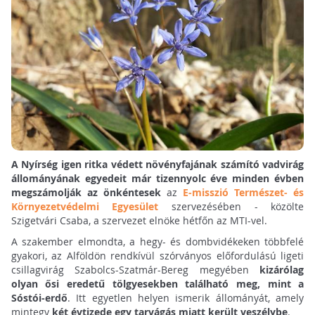
A Nyírség igen ritka védett növényfajának számító vadvirág
állományának egyedeit már tizennyolc éve minden évben
megszámolják az önkéntesek
az
E-misszió Természet- és
Környezetvédelmi Egyesület
szervezésében - közölte
Szigetvári Csaba, a szervezet elnöke hétfőn az MTI-vel.
A szakember elmondta, a hegy- és dombvidékeken többfelé
gyakori, az Alföldön rendkívül szórványos előfordulású ligeti
csillagvirág Szabolcs-Szatmár-Bereg megyében
kizárólag
olyan ősi eredetű tölgyesekben található meg, mint a
Sóstói-erdő
. Itt egyetlen helyen ismerik állományát, amely
mintegy
két évtizede egy tarvágás miatt került veszélybe
.