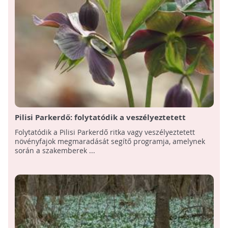
Pilisi Parkerdő: folytatódik a veszélyeztetett
növényfajok fennmaradását biztosító program
Folytatódik a Pilisi Parkerdő ritka vagy veszélyeztetett
növényfajok megmaradását segítő programja, amelynek
során a szakemberek ...