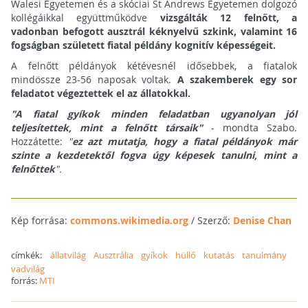
Walesi Egyetemen és a skóciai St Andrews Egyetemen dolgozó
kollégáikkal együttműködve
vizsgálták 12 felnőtt, a
vadonban befogott ausztrál kéknyelvű szkink, valamint 16
fogságban született fiatal példány kognitív képességeit.
A felnőtt példányok kétévesnél idősebbek, a fiatalok
mindössze 23-56 naposak voltak.
A szakemberek egy sor
feladatot végeztettek el az állatokkal.
"A fiatal gyíkok minden feladatban ugyanolyan jól
teljesítettek, mint a felnőtt társaik"
- mondta Szabo.
Hozzátette:
"
ez azt mutatja, hogy a fiatal példányok már
szinte a kezdetektől fogva úgy képesek tanulni, mint a
felnőttek
".
Kép forrása:
commons.wikimedia.org
/ Szerző:
Denise Chan
címkék:
állatvilág
Ausztrália
gyíkok
hüllő
kutatás
tanulmány
vadvilág
forrás:
MTI