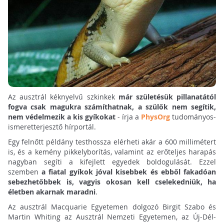
Az ausztrál kéknyelvű szkinkek
már születésük pillanatától
fogva csak magukra számíthatnak, a szülők nem segítik,
nem védelmezik a kis gyíkokat
- írja a
PhysOrg
tudományos-
ismeretterjesztő hírportál.
Egy felnőtt példány testhossza elérheti akár a 600 millimétert
is, és a kemény pikkelyborítás, valamint az erőteljes harapás
nagyban segíti a kifejlett egyedek boldogulását. Ezzel
szemben
a fiatal gyíkok jóval kisebbek és ebből fakadóan
sebezhetőbbek is, vagyis okosan kell cselekedniük, ha
életben akarnak maradni
.
Az ausztrál Macquarie Egyetemen dolgozó Birgit Szabo és
Martin Whiting az Ausztrál Nemzeti Egyetemen, az Új-Dél-