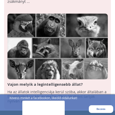
zsákmányt ...
Vajon melyik a legintelligensebb állat?
Ha az állatok intelligenciája kerül szóba, akkor általában a
főemlősöket szokás kiemelni. Okos állatként tartják
Kövess minket a facebookon, likeold oldalunkat!
nyilván az ...
Bezárás