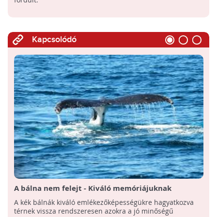
Kapcsolódó
A bálna nem felejt - Kiváló memóriájuknak
köszönhetően találnak vissza kedvenc
A kék bálnák kiváló emlékezőképességükre hagyatkozva
táplálkozóhelyeikre a kék bálnák
térnek vissza rendszeresen azokra a jó minőségű