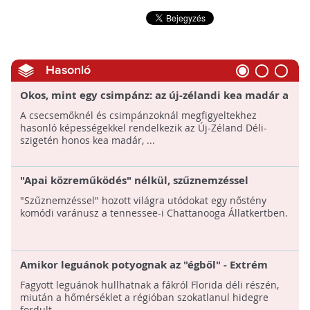
Hasonló
Okos, mint egy csimpánz: az új-zélandi kea madár a
főemlősök intelligenciájával rendelkezik
A csecsemőknél és csimpánzoknál megfigyeltekhez
hasonló képességekkel rendelkezik az Új-Zéland Déli-
szigetén honos kea madár, ...
"Apai közreműködés" nélkül, szűznemzéssel
születtek varánuszok egy állatkertben
"Szűznemzéssel" hozott világra utódokat egy nőstény
komódi varánusz a tennessee-i Chattanooga Állatkertben.
Amikor leguánok potyognak az "égből" - Extrém
hideg Floridában
Fagyott leguánok hullhatnak a fákról Florida déli részén,
miután a hőmérséklet a régióban szokatlanul hidegre
fordult.