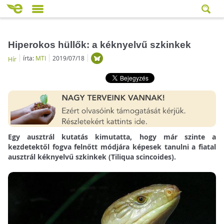
Hiperokos hüllők: a kéknyelvű szkinkek
írta:
MTI
2019/07/18
Hír
Egy ausztrál kutatás kimutatta, hogy már szinte a
kezdetektől fogva felnőtt módjára képesek tanulni a fiatal
ausztrál kéknyelvű szkinkek (Tiliqua scincoides).