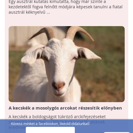
Egy ausztrál kutatás kimutatta, hogy már szinte a
kezdetektől fogva felnőtt módjára képesek tanulni a fiatal
ausztrál kéknyelvű ...
A kecskék a mosolygós arcokat részesítik előnyben
A kecskék a boldogságot tükröző arckifejezéseket
részesítik előnyben - állítják brit kutatók, akiknek
Kövess minket a facebookon, likeold oldalunkat!
eredményei azt ...