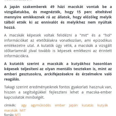
A japán szakemberek 49 házi macskát vontak be a
vizsgálatukba, és megnézték, hogy 15 perc elteltével
mennyire emlékeznek rá az állatok, hogy előzőleg melyik
tálból ették ki az ennivalót és melyikhez nem nyúltak
hozzá.
A macskák képesek voltak felidézni a "mit" és a "hol"
információkat az etetőtálakra vonatkozóan, ami epizodikus
emlékezetre utal. A kutatók úgy vélik, a macskák a vizsgált
időtartamnál jóval tovább is képesek emlékezni az érintett
információkra.
A kutatók szerint a macskák a kutyákhoz hasonlóan
képesek teljesíteni az olyan mentális teszteken is, mint az
emberi gesztusokra, arckifejezésekre és érzelmekre való
reagálás.
Takagi szerint eredményeiknek fontos gyakorlati hasznuk van,
hiszen a segítségükkel fejleszteni lehet a macska-ember
kapcsolatok minőségét.
címkék:
agy
agyműködés
ember
Japán
kutatás
kutyák
macskák
MIT
forrás:
MTI