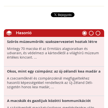
Hasonló
Szőrös múzeumőrök: szakszervezetet hoztak létre
az Ermitázs macskáinak
Mintegy 70 macska él az Ermitázs alagsoraiban és
udvarain, és védelmezi a kártevőktől a világhírű múzeum
értékes kincseit. ...
Okos, mint egy csimpánz: az új-zélandi kea madár a
főemlősök intelligenciájával rendelkezik
A csecsemőknél és csimpánzoknál megfigyeltekhez
hasonló képességekkel rendelkezik az Új-Zéland Déli-
szigetén honos kea madár, ...
A macskák és gazdijuk közötti kommunikációt
vizsgálták ELTE Etológia Tanszékének kutatói
A százötvenhét macskatulajdonos megkérdezése után