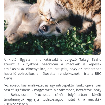
A Kiotói Egyetem munkatársaként dolgozó Takagi Szaho
szerint a kutyákhoz hasonlóan a macskák is képesek
emlékezni az élményeikre, ami azt jelzi, hogy az emberéhez
hasonló epizodikus emlékezettel rendelkeznek - írta a BBC
News.
"Az epizodikus emlékezet az agy introspektív funkciójával van
összefüggésben" - magyarázta a szakember, hozzátéve, hogy
a Behavioural Processes című folyóiratban közölt
tanulmányuk egyfajta tudatosságot mutat ki a macskák
viselkedésében.