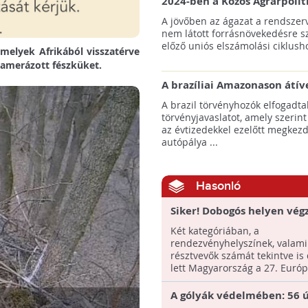
2024-ben a Közös Agrárpolit
keretein belül az erdőtelepí
A jövőben az ágazat a rendszerv
pályázatok az elsők között n
nem látott forrásnövekedésre s
majd meg
előző uniós elszámolási ciklusho
 melyek Afrikából visszatérve
kamerázott fészküket.
A brazíliai Amazonason átív
autópálya robbanásszerű ill
A brazil törvényhozók elfogadta
erdőirtást indíthat el
törvényjavaslatot, amely szerint
az évtizedekkel ezelőtt megkezd
autópálya ...
Hasonló
Siker! Dobogós helyen vég
Magyarország az Európai
Két kategóriában, a
Madármegfigyelő Napokon
rendezvényhelyszínek, valami
résztvevők számát tekintve is
lett Magyarország a 27. Európa
A gólyák védelmében: 56 ú