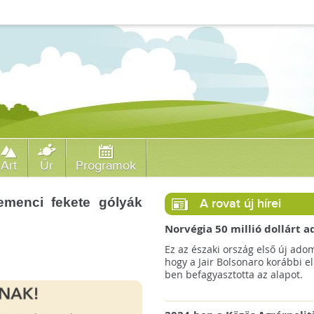
Art
Űr
Programok
emenci fekete gólyák
A rovat új hírei
Norvégia 50 millió dollárt
a brazil Amazonas-alapnak 
Ez az északi ország első új ado
erdőirtás miatt
hogy a Jair Bolsonaro korábbi e
ben befagyasztotta az alapot.