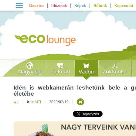
Gasztro
Idézetek
Képek
Rólunk
Kapcsolat
Nagyvilág
Életmód
Vadon
Zöldmotor
Idén is webkamerán leshetünk bele a g
életébe
írta:
MTI
2020/02/19
Hír