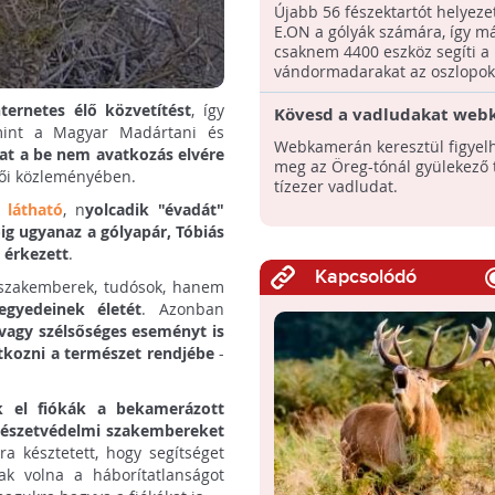
fészektartót helyeztek ki
Újabb 56 fészektartót helyezet
villanyoszlopokra
E.ON a gólyák számára, így m
csaknem 4400 eszköz segíti a
vándormadarakat az oszlopoko
ternetes élő közvetítést
, így
Kövesd a vadludakat web
amint a Magyar Madártani és
Webkamerán keresztül figyelh
at a be nem avatkozás elvére
meg az Öreg-tónál gyülekező
fői közleményében.
tízezer vadludat.
 látható
, n
yolcadik "évadát"
ig ugyanaz a gólyapár, Tóbiás
ó érkezett
.
Kapcsolódó
a szakemberek, tudósok, hanem
gyedeinek életét
. Azonban
vagy szélsőséges eseményt is
tkozni a természet rendjébe
-
k el fiókák a bekamerázott
rmészetvédelmi szakembereket
ra késztetett, hogy segítséget
k volna a háborítatlanságot