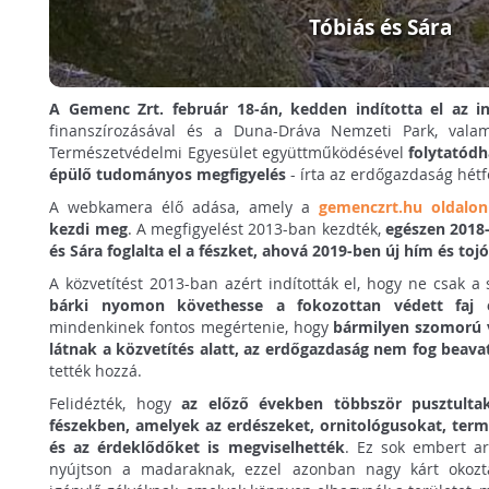
Tóbiás és Sára
A Gemenc Zrt. február 18-án, kedden indította el az in
finanszírozásával és a Duna-Dráva Nemzeti Park, val
Természetvédelmi Egyesület együttműködésével
folytatódh
épülő tudományos megfigyelés
- írta az erdőgazdaság hét
A webkamera élő adása, amely a
gemenczrt.hu oldalon
kezdi meg
. A megfigyelést 2013-ban kezdték,
egészen 2018-
és Sára foglalta el a fészket, ahová 2019-ben új hím és toj
A közvetítést 2013-ban azért indították el, hogy ne csak 
bárki nyomon követhesse a fokozottan védett faj e
mindenkinek fontos megértenie, hogy
bármilyen szomorú 
látnak a közvetítés alatt, az erdőgazdaság nem fog beava
tették hozzá.
Felidézték, hogy
az előző években többször pusztulta
fészekben, amelyek az erdészeket, ornitológusokat, te
és az érdeklődőket is megviselhették
. Ez sok embert ar
nyújtson a madaraknak, ezzel azonban nagy kárt okozta