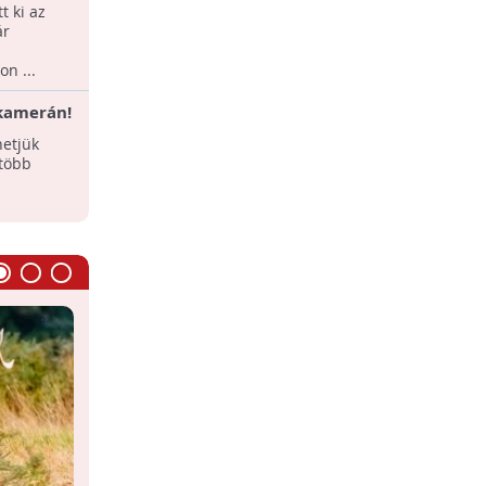
vendégei
t ki az
Webkamerát helyeztek el januárban
ár
egy madáretetőnél a Salgótarján
közigazgatási területén található
n ...
Rónafaluban, a ...
kamerán!
etjük
 több