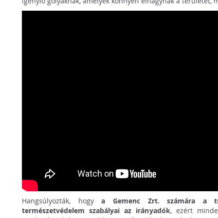
igénylő gólyáknak, amelyek könnyen elhagynák a területet, m
Hangsúlyozták, hogy
a Gemenc Zrt. számára a t
természetvédelem szabályai az irányadók
, ezért mind