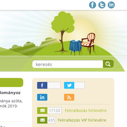
 adományoz
a csökkenő
mánya azóta,
lnök 2019-
17120
Feliratkozás hírlevélre
435
Feliratkozás VIP hírlevélre