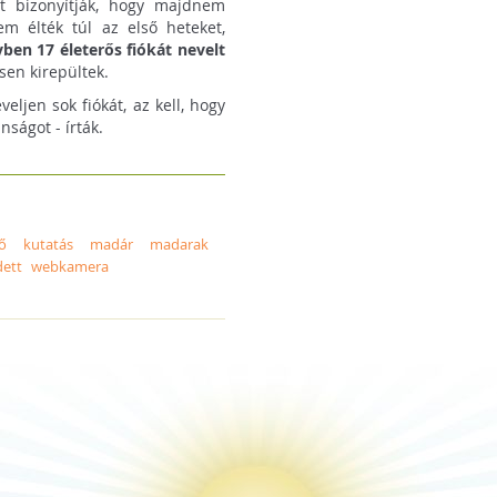
zt bizonyítják, hogy majdnem
m élték túl az első heteket,
vben 17 életerős fiókát nevelt
esen kirepültek.
eljen sok fiókát, az kell, hogy
ságot - írták.
ő
kutatás
madár
madarak
dett
webkamera