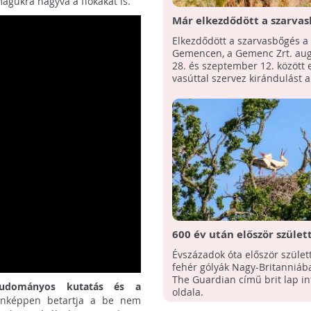
agukra hagyva a fiókákat is.
Már elkezdődött a szarvas
Gemencen! - Várják az
Elkezdődött a szarvasbőgés a
érdeklődőket!
Gemencen, a Gemenc Zrt. au
28. és szeptember 12. között 
vasúttal szervez kirándulást a 
600 év után először szület
vadon fehér gólyák Nagy-
Évszázadok óta először szület
Britanniában
fehér gólyák Nagy-Britanniában
The Guardian című brit lap in
udományos kutatás és a
oldala.
enképpen betartja a be nem