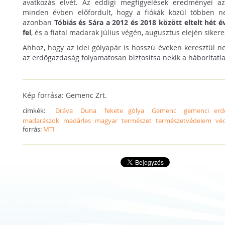
avatkozás elvét. Az eddigi megfigyelések eredményei a
minden évben előfordult, hogy a fiókák közül többen ne
azonban
Tóbiás és Sára a 2012 és 2018 között eltelt hét é
fel
, és a fiatal madarak július végén, augusztus elején siker
Ahhoz, hogy az idei gólyapár is hosszú éveken keresztül nev
az erdőgazdaság folyamatosan biztosítsa nekik a háborítatlan
Kép forrása: Gemenc Zrt.
címkék:
Dráva
Duna
fekete gólya
Gemenc
gemenci erd
madarászok
madárles
magyar
természet
természetvédelem
vé
forrás:
MTI