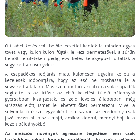
Ott, ahol kevés volt belőle, ecsettel kentek le minden egyes
tövet, vagy külön-külön fújták le kézi permetezővel, a sűrűn
benőtt területeken pedig egy kefés kenőgéppel juttatták a
vegyszert a növényekre.
A csapadékos időjárás miatt különösen ügyelni kellett a
kezelések időpontjára, hogy az eső ne moshassa le a
vegyszert a talajra. Más szempontból azonban a sok csapadék
segítette is az irtást: az első kezelést túlélő példányok
gyorsabban kisarjadtak, és zöld leveles állapotban, még
virágzás előtt, ismét le lehetett őket permetezni. Mivel a
selyemkóró ősszel egyébként is elszárad, az eredmény csak
jövő tavasszal látszik majd, amikor kiderül, mennyi hajt ki a
kezelt példányokból.
Az inváziós növények agresszív terjedése nem csak
hazánkban jelent komoly problémát. Az egész világon