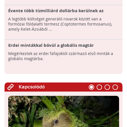
Évente több tízmilliárd dollárba kerülnek az
emberiségnek az invazív rovarfajok
A legtöbb költséget generáló rovarok között van a
formózai földalatti termesz (Coptotermes formosanus),
amely Kelet-Ázsiából ...
Erdei mintákkal bővül a globális magtár
Megérkeztek az erdei fafajoktól származó első minták a
globális magtárba.
Kapcsolódó