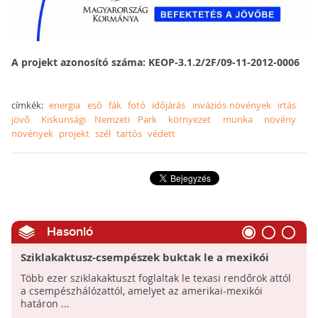
A projekt azonosító száma: KEOP-3.1.2/2F/09-11-2012-0006
címkék:
energia
eső
fák
fotó
időjárás
inváziós növények
irtás
jövő
Kiskunsági Nemzeti Park
környezet
munka
növény
növények
projekt
szél
tartós
védett
Hasonló
Sziklakaktusz-csempészek buktak le a mexikói
határon
Több ezer sziklakaktuszt foglaltak le texasi rendőrök attól
a csempészhálózattól, amelyet az amerikai-mexikói
határon ...