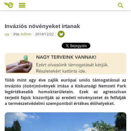
Inváziós növényeket irtanak
írta:
Admin
2014/12/22
Hír
Több mint egy éve zajlik európai uniós támogatással az
inváziós (özön)növények irtása a Kiskunsági Nemzeti Park
legértékesebb homokterületein. Ezek az agresszívan
terjedő fajok kiszorítják az eredeti növényzetet és felfalják
a természetvédelmi szempontból értékes élőhelyeket.