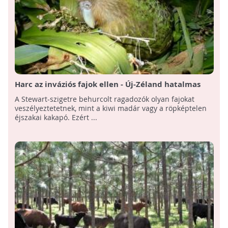
Harc az inváziós fajok ellen - Új-Zéland hatalmas
akciót indít
A Stewart-szigetre behurcolt ragadozók olyan fajokat
veszélyeztetetnek, mint a kiwi madár vagy a röpképtelen
éjszakai kakapó. Ezért ...