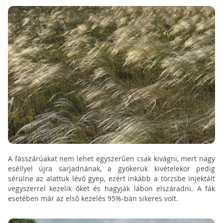
A fásszárúakat nem lehet egyszerűen csak kivágni, mert nagy
eséllyel újra sarjadnának, a gyökerük kivételekor pedig
sérülne az alattuk lévő gyep, ezért inkább a törzsbe injektált
vegyszerrel kezelik őket és hagyják lábon elszáradni. A fák
esetében már az első kezelés 95%-ban sikeres volt.