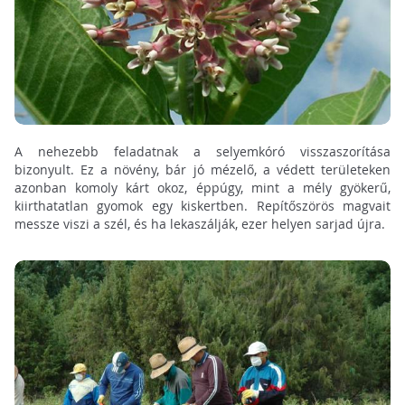
A nehezebb feladatnak a selyemkóró visszaszorítása
bizonyult. Ez a növény, bár jó mézelő, a védett területeken
azonban komoly kárt okoz, éppúgy, mint a mély gyökerű,
kiirthatatlan gyomok egy kiskertben. Repítőszörös magvait
messze viszi a szél, és ha lekaszálják, ezer helyen sarjad újra.