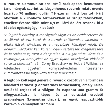
A Nature Communications című szaklapban bemutatott
tanulmányuk szerint az idegenhonos rovarok miatt évente
legalább 70 milliárd dollár (19 ezer milliárd forintot) kárt
okoznak a különböző termékekben és szolgáltatásokban,
emellett évente több mint 6,9 milliárd dollárt tesznek ki a
többlet egészségügyi kiadások.
"A legtöbb hátrány a mezőgazdaságot és az erdészeteket éri
az állatok okozta károk és a termés csökkenése, valamint az
eltakarításuk, kiirtásuk és a megelőzés költségei miatt. De
dollármilliárdokat kell költeni olyan fertőzések megelőzésére
és kezelésére is, mint a dengueláz, a nyugat-nílusi vírus és a
csikungunya, amelyeket az egyre újabb országokat elözönlő
rovarok okoznak"
- véli Corey Bradshaw és Hubert Wilkins, az
Adelaide-i Egyetem környezetvédelmi intézetének
klímaváltozással foglalkozó testületének tagjai.
A legtöbb költséget generáló rovarok között van a formózai
földalatti termesz (Coptotermes formosanus), amely Kelet-
Ázsiából terjedt el a világon és naponta 400 gramm fa
elfogyasztására is képes, és az eurázsiai eredetű
gyapjaslepje (Lymantria dispar), az egyik legpusztítóbb
kártevő a keményfák számára.