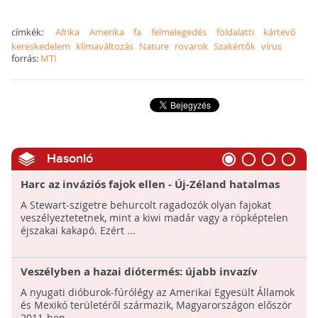
címkék:
Afrika
Amerika
fa
felmelegedés
földalatti
kártevő
kereskedelem
klímaváltozás
Nature
rovarok
Szakértők
vírus
forrás:
MTI
Hasonló
Harc az inváziós fajok ellen - Új-Zéland hatalmas
akciót indít
A Stewart-szigetre behurcolt ragadozók olyan fajokat
veszélyeztetetnek, mint a kiwi madár vagy a röpképtelen
éjszakai kakapó. Ezért ...
Veszélyben a hazai diótermés: újabb invazív
kártevő lendült támadásba
A nyugati dióburok-fúrólégy az Amerikai Egyesült Államok
és Mexikó területéről származik, Magyarországon először
2011-ben ...