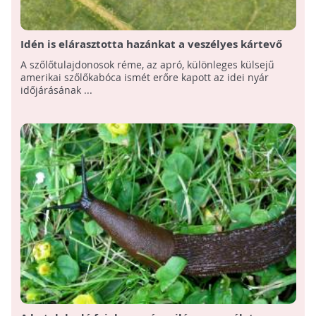
Idén is elárasztotta hazánkat a veszélyes kártevő
A szőlőtulajdonosok réme, az apró, különleges külsejű
amerikai szőlőkabóca ismét erőre kapott az idei nyár
időjárásának ...