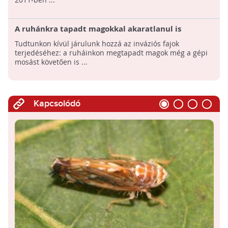
A ruhánkra tapadt magokkal akaratlanul is
segítjük az inváziós növények terjedését
Tudtunkon kívül járulunk hozzá az inváziós fajok
terjedéséhez: a ruháinkon megtapadt magok még a gépi
mosást követően is ...
Kapcsolódó