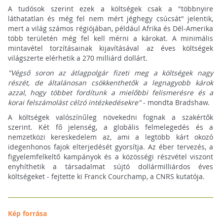
A tudósok szerint ezek a költségek csak a "többnyire
láthatatlan és még fel nem mért jéghegy csúcsát" jelentik,
mert a világ számos régiójában, például Afrika és Dél-Amerika
több területén még fel kell mérni a károkat. A minimális
mintavétel torzításainak kijavításával az éves költségek
világszerte elérhetik a 270 milliárd dollárt.
"Végső soron az átlagpolgár fizeti meg a költségek nagy
részét, de általánosan csökkenthetők a legnagyobb károk
azzal, hogy többet fordítunk a mielőbbi felismerésre és a
korai felszámolást célzó intézkedésekre"
- mondta Bradshaw.
A költségek valószínűleg növekedni fognak a szakértők
szerint. Két fő jelenség, a globális felmelegedés és a
nemzetközi kereskedelem az, ami a legtöbb kárt okozó
idegenhonos fajok elterjedését gyorsítja. Az éber tervezés, a
figyelemfelkeltő kampányok és a közösségi részvétel viszont
enyhíthetik a társadalmat sújtó dollármilliárdos éves
költségeket - fejtette ki Franck Courchamp, a CNRS kutatója.
Kép forrása