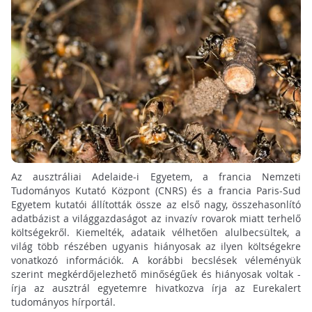
Az ausztráliai Adelaide-i Egyetem, a francia Nemzeti
Tudományos Kutató Központ (CNRS) és a francia Paris-Sud
Egyetem kutatói állították össze az első nagy, összehasonlító
adatbázist a világgazdaságot az invazív rovarok miatt terhelő
költségekről. Kiemelték, adataik vélhetően alulbecsültek, a
világ több részében ugyanis hiányosak az ilyen költségekre
vonatkozó információk. A korábbi becslések véleményük
szerint megkérdőjelezhető minőségűek és hiányosak voltak -
írja az ausztrál egyetemre hivatkozva írja az Eurekalert
tudományos hírportál.