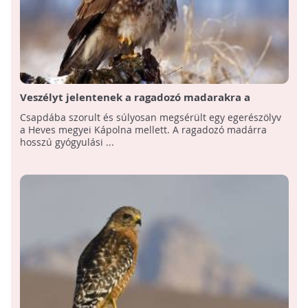
Veszélyt jelentenek a ragadozó madarakra a
szabálytalanul kihelyezett csapdák
Csapdába szorult és súlyosan megsérült egy egerészölyv
a Heves megyei Kápolna mellett. A ragadozó madárra
hosszú gyógyulási ...