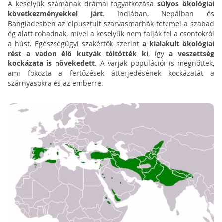
A keselyűk számának drámai fogyatkozása
súlyos ökológiai
következményekkel járt
. Indiában, Nepálban és
Bangladesben az elpusztult szarvasmarhák tetemei a szabad
ég alatt rohadnak, mivel a keselyűk nem falják fel a csontokról
a húst. Egészségügyi szakértők szerint
a kialakult ökológiai
rést a vadon élő kutyák töltötték ki
, így
a veszettség
kockázata is növekedett
. A varjak populációi is megnőttek,
ami fokozta a fertőzések átterjedésének kockázatát a
szárnyasokra és az emberre.