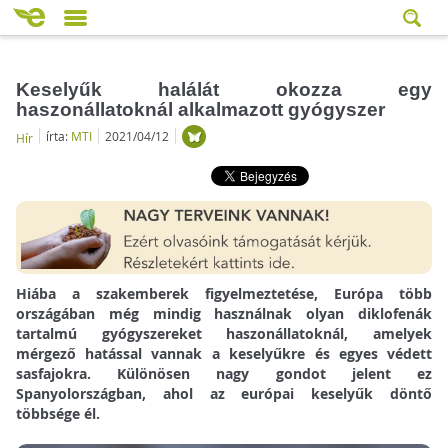
Keselyűk halálát okozza egy
haszonállatoknál alkalmazott gyógyszer
írta:
MTI
2021/04/12
Hír
Hiába a szakemberek figyelmeztetése, Európa több
országában még mindig használnak olyan diklofenák
tartalmú gyógyszereket haszonállatoknál, amelyek
mérgező hatással vannak a keselyűkre és egyes védett
sasfajokra. Különösen nagy gondot jelent ez
Spanyolországban, ahol az európai keselyűk döntő
többsége él.