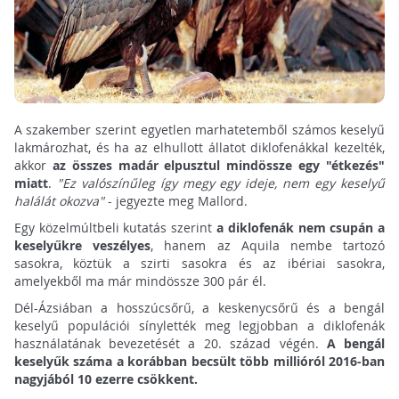
A szakember szerint egyetlen marhatetemből számos keselyű
lakmározhat, és ha az elhullott állatot diklofenákkal kezelték,
akkor
az összes madár elpusztul mindössze egy "étkezés"
miatt
.
"Ez valószínűleg így megy egy ideje, nem egy keselyű
halálát okozva"
- jegyezte meg Mallord.
Egy közelmúltbeli kutatás szerint
a diklofenák nem csupán a
keselyűkre veszélyes
, hanem az Aquila nembe tartozó
sasokra, köztük a szirti sasokra és az ibériai sasokra,
amelyekből ma már mindössze 300 pár él.
Dél-Ázsiában a hosszúcsőrű, a keskenycsőrű és a bengál
keselyű populációi sínylették meg legjobban a diklofenák
használatának bevezetését a 20. század végén.
A bengál
keselyűk száma a korábban becsült több millióról 2016-ban
nagyjából 10 ezerre csökkent.