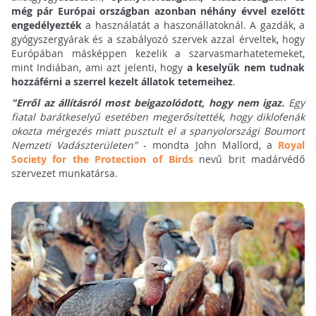
még pár Európai országban azonban néhány évvel ezelőtt
engedélyezték
a használatát a haszonállatoknál. A gazdák, a
gyógyszergyárak és a szabályozó szervek azzal érveltek, hogy
Európában másképpen kezelik a szarvasmarhatetemeket,
mint Indiában, ami azt jelenti, hogy
a keselyűk nem tudnak
hozzáférni a szerrel kezelt állatok tetemeihez
.
"Erről az állításról most beigazolódott, hogy nem igaz.
Egy
fiatal barátkeselyű esetében megerősítették, hogy diklofenák
okozta mérgezés miatt pusztult el a spanyolországi Boumort
Nemzeti Vadászterületen"
- mondta John Mallord, a
Royal
Society for the Protection of Birds
nevű brit madárvédő
szervezet munkatársa.