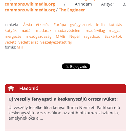
commons.wikimedia.org
/ Arindam Aritya; 3.
commons.wikimedia.org
/
The Engineer
címkék:
Ázsia
étkezés
Európa
gyógyszerek
India
kutatás
kutyák
madár
madarak
madárvédelem
madárvilág
magyar
mérgezés
mezőgazdaság
MME
Nepál
ragadozó
Szakértők
védett
védett állat
veszélyeztetett faj
forrás:
MTI
Hasonló
Új veszély fenyegeti a keskenyszájú orrszarvúkat:
az antibiotikum-rezisztencia
Új veszély leselkedik a kenyai Ruma Nemzeti Parkban élő
keskenyszájú orrszarvúkra: az antibiotikum-rezisztencia,
amelynek oka a ...