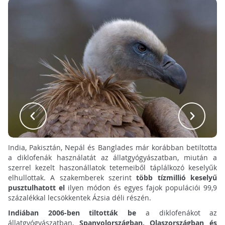
India, Pakisztán, Nepál és Banglades már korábban betiltotta
a diklofenák használatát az állatgyógyászatban, miután a
szerrel kezelt haszonállatok tetemeiből táplálkozó keselyűk
elhullottak. A szakemberek szerint
több tízmillió keselyű
pusztulhatott el
ilyen módon és egyes fajok populációi 99,9
százalékkal lecsökkentek Ázsia déli részén.
Indiában 2006-ben tiltották be
a diklofenákot az
állatgyógyászatban,
Spanyolországban, Olaszországban és