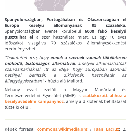
Spanyolországban, Portugáliában és Olaszországban él
Európa keselyű állományának 95 százaléka.
Spanyolországban évente körülbelül
6000 fakó keselyű
pusztulhat el
a szer használata miatt. Ez egy 10 éves
időszakot vizsgálva 70 százalékos állománycsökkenést
eredményezhet!
"Tekintettel arra, hogy
ennek a szernek vannak tökéletesen
működő, biztonságos alternatívái
, amelyek alkalmazhatóak
szarvasmarháknál, itt az ideje, hogy Európában azonnali
hatállyal betiltsák a diklofenák használatát az
állatgyógyászatban"
- húzta alá Mallord.
Néhány évvel ezelőtt a
Magyar Madártani és
Természetvédelmi Egyesület (MME) is
csatlakozott ahhoz a
keselyűvédelmi kampányhoz
, amely a diklofenák betiltatását
tűzte ki célul.
Képek forrása:
commons.wikimedia.org
/
Juan Lacruz
; 2.