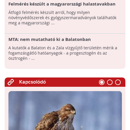
Felmérés készült a magyarországi halastavakban
található növényvédőszerekről és
Átfogó felmérés készült arról, hogy milyen
gyógyszermaradványokról
növényvédőszerek és gyógyszermaradványok találhatók
meg a magyarországi ...
MTA: nem mutatható ki a Balatonban
fogamzásgátló hormonok koncentrációja
A kutatók a Balaton és a Zala vízgyűjtő területén mérik a
fogamzásgátló hatóanyagok - a progesztogén és az
ösztrogén - ...
Kapcsolódó