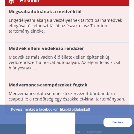
Hasonló
Megszabadulnának a medvéktől
Engedélyezni akarja a veszélyesnek tartott barnamedvék
elfogását és elpusztítását az észak-olasz Trentino
tartomány elnöke.
Medvék elleni védekező rendszer
Medvék és más vadon élő állatok ellen építenek új
védőrendszert a horvát autópályán. Az elgondolás kicsit
hiányosnak ...
Medvemancs-csempészeket fogtak
Medvemancsokat csempésző szervezett bűnbandára
csapott le a rendőrség egy északkelet-kínai tartományban.
Kövess minket a facebookon, likeold oldalunkat!
Bezárás