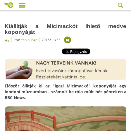
Kiállítják a Micimackót ihlető medve
koponyáját
írta:
ecolounge
2015/11/22
Hír
Először állítják ki az "igazi Micimackó" koponyáját egy
londoni múzeumban - számolt be róla múlt hét pénteken a
BBC News.