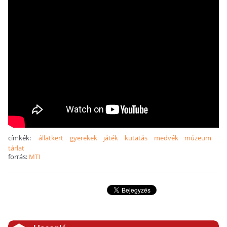
címkék:
állatkert
gyerekek
játék
kutatás
medvék
múzeum
tárlat
forrás:
MTI