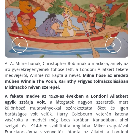
A. A. Milne fiának, Christopher Robinnak a mackója, amely az
író gyerekregényeinek főhőse lett, a Londoni Állatkert fekete
medvéjéről, Winnie-ről kapta a nevét.
Milne hőse az eredeti
műben Winnie The Pooh, Karinthy Frigyes tolmácsolásában
Micimackó néven szerepel.
A fekete medve az 1920-as években a Londoni Állatkert
egyik sztárja volt,
a látogatók nagyon szerették, mert
különböző mutatványokkal szórakoztatta őket és igen
barátságos volt velük. Harry Colebourn veterán katona
vásárolta a medvét még bocs korában Kanadában, ahol
szolgált és 1914-ben szállíttatta Angliába. Mikor csapatával
Franciaországba vezényelték, átadta az állatot a Londoni