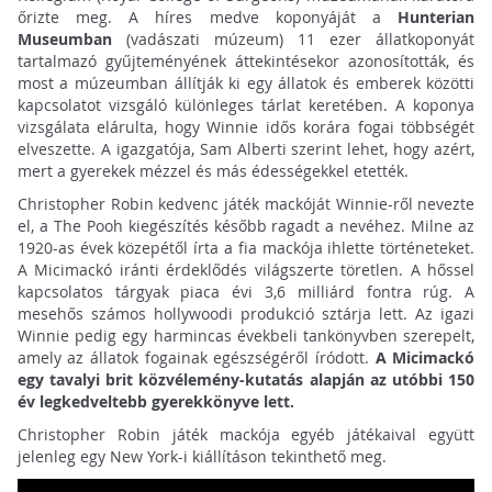
őrizte meg. A híres medve koponyáját a
Hunterian
Museumban
(vadászati múzeum) 11 ezer állatkoponyát
tartalmazó gyűjteményének áttekintésekor azonosították, és
most a múzeumban állítják ki egy állatok és emberek közötti
kapcsolatot vizsgáló különleges tárlat keretében. A koponya
vizsgálata elárulta, hogy Winnie idős korára fogai többségét
elveszette. A igazgatója, Sam Alberti szerint lehet, hogy azért,
mert a gyerekek mézzel és más édességekkel etették.
Christopher Robin kedvenc játék mackóját Winnie-ről nevezte
el, a The Pooh kiegészítés később ragadt a nevéhez. Milne az
1920-as évek közepétől írta a fia mackója ihlette történeteket.
A Micimackó iránti érdeklődés világszerte töretlen. A hőssel
kapcsolatos tárgyak piaca évi 3,6 milliárd fontra rúg. A
mesehős számos hollywoodi produkció sztárja lett. Az igazi
Winnie pedig egy harmincas évekbeli tankönyvben szerepelt,
amely az állatok fogainak egészségéről íródott.
A Micimackó
egy tavalyi brit közvélemény-kutatás alapján az utóbbi 150
év legkedveltebb gyerekkönyve lett.
Christopher Robin játék mackója egyéb játékaival együtt
jelenleg egy New York-i kiállításon tekinthető meg.