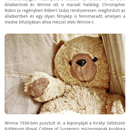
Állatkertnek és Winnie ott is maradt haláláig. Christopher
Robin (a regényben Róbert Gida) rendszeresen megfordult az
állatkertben és egy olyan fénykép is fennmaradt, amelyen a
medve kifutójában állva mézzel eteti Winnie-t.
Winnie 1934-ben pusztult el, a koponyáját a Királyi Sebészeti
Kollégium (Royal College of Surgeons) múzeumának kurátora