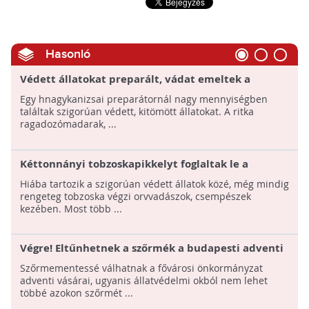
Hasonló
Védett állatokat preparált, vádat emeltek a
magyar férfi ellen
Egy hnagykanizsai preparátornál nagy mennyiségben
találtak szigorúan védett, kitömött állatokat. A ritka
ragadozómadarak, ...
Kéttonnányi tobzoskapikkelyt foglaltak le a
hatóságok
Hiába tartozik a szigorúan védett állatok közé, még mindig
rengeteg tobzoska végzi orvvadászok, csempészek
kezében. Most több ...
Végre! Eltűnhetnek a szőrmék a budapesti adventi
vásárokról!
Szőrmementessé válhatnak a fővárosi önkormányzat
adventi vásárai, ugyanis állatvédelmi okból nem lehet
többé azokon szőrmét ...