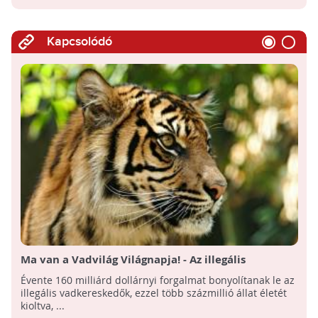
Kapcsolódó
Ma van a Vadvilág Világnapja! - Az illegális
kereskedelem jelenti a legnagyobb veszélyt
Évente 160 milliárd dollárnyi forgalmat bonyolítanak le az
illegális vadkereskedők, ezzel több százmillió állat életét
kioltva, ...