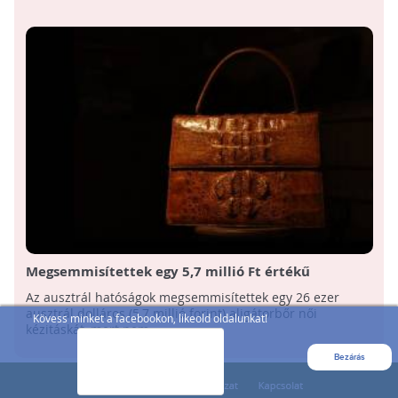
Megsemmisítettek egy 5,7 millió Ft értékű
krokodilbőr táskát Ausztráliában, mert nem voltak
Az ausztrál hatóságok megsemmisítettek egy 26 ezer
rendben a papírjai
ausztrál dolláros (5,7 millió forint) aligátorbőr női
Kövess minket a facebookon, likeold oldalunkat!
kézitáskát, mert nem ...
Bezárás