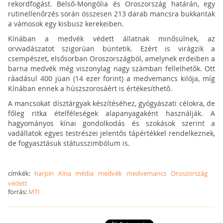
rekordfogást. Belső-Mongólia és Oroszország határán, egy
rutinellenőrzés során összesen 213 darab mancsra bukkantak
a vámosok egy kisbusz kerekeiben.
Kínában a medvék védett állatnak minősülnek, az
orvvadászatot szigorúan büntetik. Ezért is virágzik a
csempészet, elsősorban Oroszországból, amelynek erdeiben a
barna medvék még viszonylag nagy számban fellelhetők. Ott
ráadásul 400 jüan (14 ezer forint) a medvemancs kilója, míg
Kínában ennek a húszszorosáért is értékesíthető.
A mancsokat dísztárgyak készítéséhez, gyógyászati célokra, de
főleg ritka ételféleségek alapanyagaként használják. A
hagyományos kínai gondolkodás és szokások szerint a
vadállatok egyes testrészei jelentős tápértékkel rendelkeznek,
de fogyasztásuk státusszimbólum is.
címkék:
harpin
Kína
média
medvék
medvemancs
Oroszország
védett
forrás:
MTI