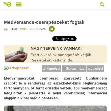
Medvemancs-csempészeket fogtak
írta:
Admin
2013/08/24
Hír
térképnézet
műholdas nézet
utca nézet
Medvemancsokat csempésző szervezett bűnbandára
csapott le a rendőrség az északkelet-kínai Hejlungcsiang
tartományban, öt férfit őrizetbe vettek, 169 medvemancsot
lefoglaltak - jelentette a helyi vámhatóság információi
alapján a kínai média pénteken.