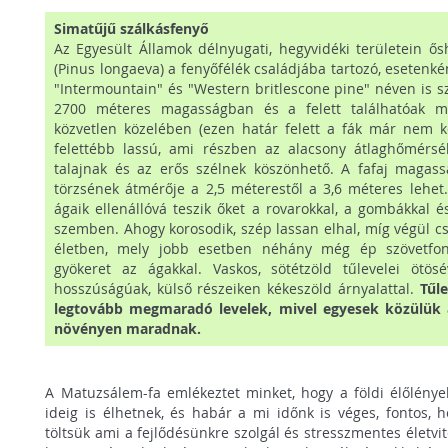
Simatűjű szálkásfenyő
Az Egyesült Államok délnyugati, hegyvidéki területein ő
(Pinus longaeva) a fenyőfélék családjába tartozó, esetenké
"Intermountain" és "Western britlescone pine" néven is s
2700 méteres magasságban és a felett találhatóak m
közvetlen közelében (ezen határ felett a fák már nem k
felettébb lassú, ami részben az alacsony átlaghőmérsék
talajnak és az erős szélnek köszönhető. A fafaj magass
törzsének átmérője a 2,5 méterestől a 3,6 méteres lehet
ágaik ellenállóvá teszik őket a rovarokkal, a gombákkal 
szemben. Ahogy korosodik, szép lassan elhal, míg végül cs
életben, mely jobb esetben néhány még ép szövetfona
gyökeret az ágakkal. Vaskos, sötétzöld tűlevelei ötösé
hosszúságúak, külső részeiken kékeszöld árnyalattal.
Tűl
legtovább megmaradó levelek, mivel egyesek közülük a
növényen maradnak.
A Matuzsálem-fa emlékeztet minket, hogy a földi élőlény
ideig is élhetnek, és habár a mi időnk is véges, fontos, 
töltsük ami a fejlődésünkre szolgál és stresszmentes életvi