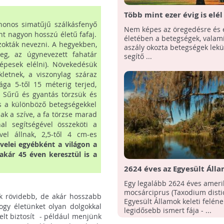
Több mint ezer évig is elél
shonos simatűjű szálkásfenyő
Kínában őshonos páfrányf
Nem képes az öregedésre és 
nt nagyon hosszú életű fafaj.
életében a betegségek, valam
zokták nevezni. A hegyekben,
aszály okozta betegségek lek
eg, az úgynevezett fahatár
segítő ...
épesek elélni). Növekedésük
letnek, a viszonylag száraz
ága 5-től 15 méterig terjed,
. Sűrű és gyantás törzsük és
és a különböző betegségekkel
ak a szíve, a fa törzse marad
l segítségével összeköti a
vel állnak, 2,5-től 4 cm-es
evelei egyébként a világon a
kár 45 éven keresztül is a
2624 éves az Egyesült Áll
egyik legidősebb ismert fá
Egy legalább 2624 éves ameri
mocsárciprus (Taxodium dist
ek rövidebb, de akár hosszabb
Egyesült Államok keleti feléne
hogy életünket olyan dolgokkal
legidősebb ismert fája - ...
telt biztosít - például menjünk