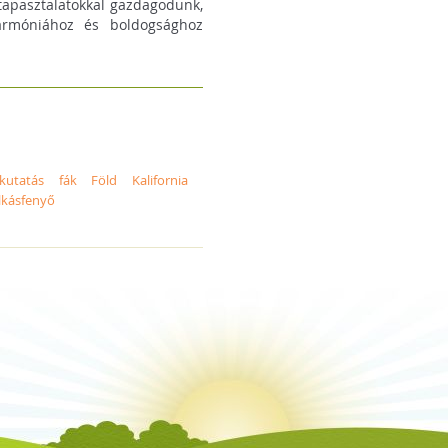
 tapasztalatokkal gazdagodunk,
harmóniához és boldogsághoz
kutatás
fák
Föld
Kalifornia
lkásfenyő