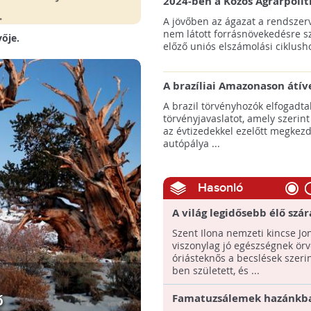
2024-ben a Közös Agrárpolit
keretein belül az erdőtelepí
A jövőben az ágazat a rendszerv
pályázatok az elsők között n
nem látott forrásnövekedésre s
yője.
majd meg
előző uniós elszámolási ciklusho
A brazíliai Amazonason átív
autópálya robbanásszerű ill
A brazil törvényhozók elfogadta
erdőirtást indíthat el
törvényjavaslatot, amely szerint
az évtizedekkel ezelőtt megkezd
autópálya ...
Hasonló
A világ legidősebb élő szár
állata 191. születésnapját
Szent Ilona nemzeti kincse Jo
ünnepelte!
viszonylag jó egészségnek ör
óriásteknős a becslések szeri
ben született, és ...
Famatuzsálemek hazánkba
ő