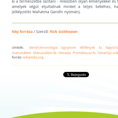
ki a természetbe lazítani - miközben olyan élményekkel és
amelyek végül eljuttatnak minket a teljes békéhez, 
(elképzelés Mahatma Gandhi nyomán).
Kép forrása
/ Szerző:
Rick Goldwaser
címkék:
dendrokronológia
Egyiptom
élőlények
fa
fagyűrű
matuzsálem
Matuzsálem-fa
Nevada
Prométeusz-fa
Simatűjű szá
forrás:
wikipedia.org