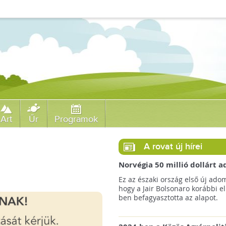
Art
Űr
Programok
A rovat új hírei
Norvégia 50 millió dollárt
a brazil Amazonas-alapnak 
Ez az északi ország első új ado
erdőirtás miatt
hogy a Jair Bolsonaro korábbi e
ben befagyasztotta az alapot.