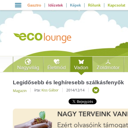
Gasztro
Idézetek
Képek
Rólunk
Kapcsolat
Nagyvilág
Életmód
Vadon
Zöldmotor
Legidősebb és leghíresebb szálkásfenyők
írta:
Kiss Gábor
2014/12/14
Magazin