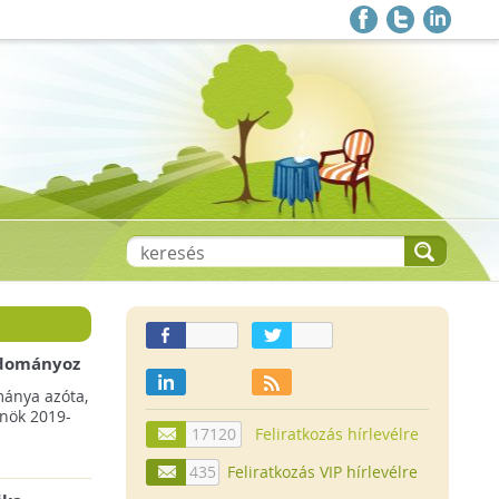
 adományoz
a csökkenő
mánya azóta,
lnök 2019-
17120
Feliratkozás hírlevélre
435
Feliratkozás VIP hírlevélre