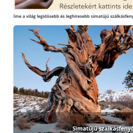
Íme a világ legidősebb és leghíresebb simatűjű szálkásfen
Simatűjű szálkásfeny