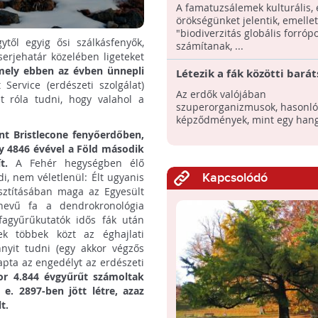
Átfogó felmérés készült
A famatuzsálemek kulturális, 
örökségünket jelentik, emellet
"biodiverzitás globális forróp
ytől egyig ősi szálkásfenyők,
számítanak, ...
erjehatár közelében ligeteket
amely ebben az évben ünnepli
Létezik a fák közötti barát
Service (erdészeti szolgálat)
sokszor együtt is halnak m
Az erdők valójában
t róla tudni, hogy valahol a
szuperorganizmusok, hasonló
képződmények, mint egy hang
ent Bristlecone fenyőerdőben,
y 4846 évével a Föld második
t.
A Fehér hegységben élő
i, nem véletlenül: Élt ugyanis
Kapcsolódó
sztításában maga az Egyesült
 nevű fa a dendrokronológia
fagyűrűkutatók idős fák után
nek többek közt az éghajlati
nnyit tudni (egy akkor végzős
pta az engedélyt az erdészeti
or 4.844 évgyűrűt számoltak
e. 2897-ben jött létre, azaz
t.