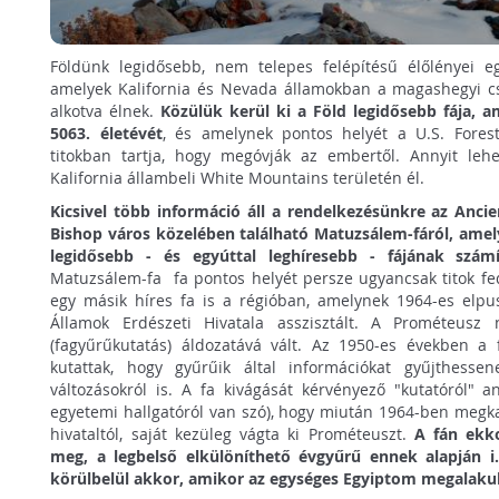
Földünk legidősebb, nem telepes felépítésű élőlényei eg
amelyek Kalifornia és Nevada államokban a magashegyi cs
alkotva élnek.
Közülük kerül ki a Föld legidősebb fája, 
5063. életévét
, és amelynek pontos helyét a U.S. Forest 
titokban tartja, hogy megóvják az embertől. Annyit lehe
Kalifornia állambeli White Mountains területén él.
Kicsivel több információ áll a rendelkezésünkre az Anci
Bishop város közelében található Matuzsálem-fáról, amel
legidősebb - és egyúttal leghíresebb - fájának számí
Matuzsálem-fa fa pontos helyét persze ugyancsak titok fed
egy másik híres fa is a régióban, amelynek 1964-es elpu
Államok Erdészeti Hivatala asszisztált. A Prométeusz
(fagyűrűkutatás) áldozatává vált. Az 1950-es években a 
kutattak, hogy gyűrűik által információkat gyűjthesse
változásokról is. A fa kivágását kérvényező "kutatóról" a
egyetemi hallgatóról van szó), hogy miután 1964-ben megka
hivataltól, saját kezüleg vágta ki Prométeuszt.
A fán ekk
meg, a legbelső elkülöníthető évgyűrű ennek alapján i. 
körülbelül akkor, amikor az egységes Egyiptom megalakul