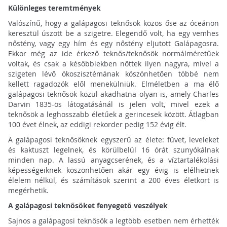
Különleges teremtmények
Valószínű, hogy a galápagosi teknősök közös őse az óceánon
keresztül úszott be a szigetre. Elegendő volt, ha egy vemhes
nőstény, vagy egy hím és egy nőstény eljutott Galápagosra.
Ekkor még az ide érkező teknős/teknősök normálméretűek
voltak, és csak a későbbiekben nőttek ilyen nagyra, mivel a
szigeten lévő ökoszisztémának köszönhetően többé nem
kellett ragadozók elől menekülniük. Elméletben a ma élő
galápagosi teknősök közül akadhatna olyan is, amely Charles
Darvin 1835-ös látogatásánál is jelen volt, mivel ezek a
teknősök a leghosszabb életűek a gerincesek között. Átlagban
100 évet élnek, az eddigi rekorder pedig 152 évig élt.
A galápagosi teknősöknek egyszerű az élete: füvet, leveleket
és kaktuszt legelnek, és körülbelül 16 órát szunyókálnak
minden nap. A lassú anyagcserének, és a víztartalékolási
képességeiknek köszönhetően akár egy évig is elélhetnek
élelem nélkül, és számítások szerint a 200 éves életkort is
megérhetik.
A galápagosi teknősöket fenyegető veszélyek
Sajnos a galápagosi teknősök a legtöbb esetben nem érhették