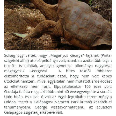
Sokáig úgy vélték, hogy „Magányos George” fajának (Pinta-
szigeteki alfaj) utolsó példánya volt, azonban azóta több olyan
teknőst is találtak, amelyek genetikai állománya nagyrészt
megegyezik Georgéval. A híres teknős többször
elszomorította a tudósokat azzal, hogy nem volt képes
utódokat nemzeni, mivel egyáltalán nem mutatott érdeklődést
az ellenkező nem iránt. Elpusztulásakor 100 éves volt.
Gazdája találta meg, aki több mint 40 éve egyengette a sorsát.
Utód híján, és mivel ő volt az egyik legritkább teremtmény a
Földön, testét a Galápagosi Nemzeti Park kutatói kezdték el
tanulmányozni. George visszavonhatatlanul az ecuadori
Galápagos-szigetek jelképévé vált.