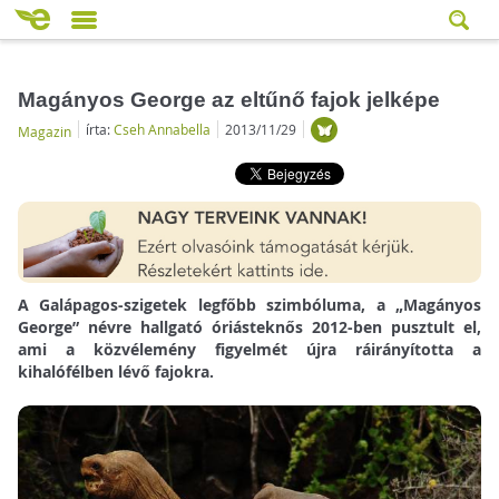
Magányos George az eltűnő fajok jelképe
írta:
Cseh Annabella
2013/11/29
Magazin
A Galápagos-szigetek legfőbb szimbóluma, a „Magányos
George” névre hallgató óriásteknős 2012-ben pusztult el,
ami a közvélemény figyelmét újra ráirányította a
kihalófélben lévő fajokra.