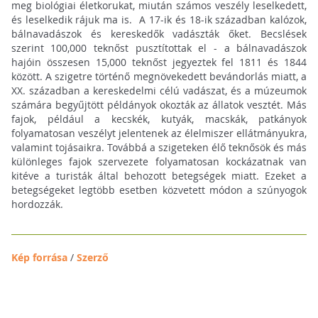
meg biológiai életkorukat, miután számos veszély leselkedett,
és leselkedik rájuk ma is. A 17-ik és 18-ik században kalózok,
bálnavadászok és kereskedők vadászták őket. Becslések
szerint 100,000 teknőst pusztítottak el - a bálnavadászok
hajóin összesen 15,000 teknőst jegyeztek fel 1811 és 1844
között. A szigetre történő megnövekedett bevándorlás miatt, a
XX. században a kereskedelmi célú vadászat, és a múzeumok
számára begyűjtött példányok okozták az állatok vesztét. Más
fajok, például a kecskék, kutyák, macskák, patkányok
folyamatosan veszélyt jelentenek az élelmiszer ellátmányukra,
valamint tojásaikra. Továbbá a szigeteken élő teknősök és más
különleges fajok szervezete folyamatosan kockázatnak van
kitéve a turisták által behozott betegségek miatt. Ezeket a
betegségeket legtöbb esetben közvetett módon a szúnyogok
hordozzák.
Kép forrása
/
Szerző