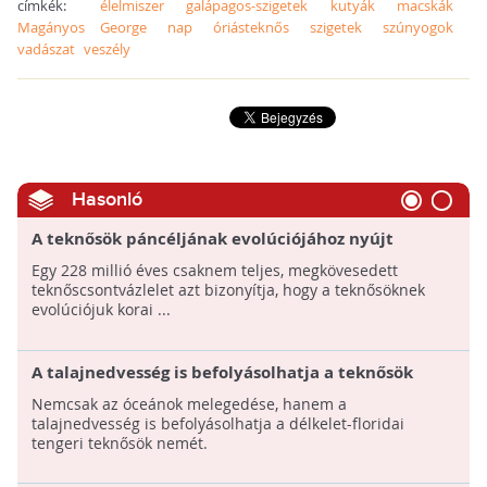
címkék:
élelmiszer
galápagos-szigetek
kutyák
macskák
Magányos George
nap
óriásteknős
szigetek
szúnyogok
vadászat
veszély
Hasonló
A teknősök páncéljának evolúciójához nyújt
magyarázatot egy új lelet
Egy 228 millió éves csaknem teljes, megkövesedett
teknőscsontvázlelet azt bizonyítja, hogy a teknősöknek
evolúciójuk korai ...
A talajnedvesség is befolyásolhatja a teknősök
nemét
Nemcsak az óceánok melegedése, hanem a
talajnedvesség is befolyásolhatja a délkelet-floridai
tengeri teknősök nemét.