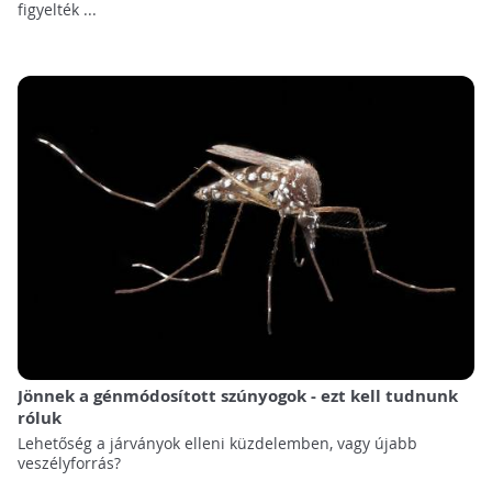
figyelték ...
Jönnek a génmódosított szúnyogok - ezt kell tudnunk
róluk
Lehetőség a járványok elleni küzdelemben, vagy újabb
veszélyforrás?