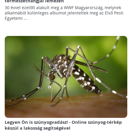
természethangjai lemezen
30 évvel ezelőtt alakult meg a WWF Magyarország, melynek
alkalmából különleges albumot jelentettek meg az Első Pesti
Egyetemi ...
Legyen Ön is szúnyogvadász! - Online szúnyog-térkép
készül a lakosság segítségével