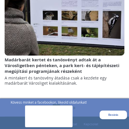
Madárbarát kertet és tanösvényt adtak át a
Városligetben pénteken, a park kert- és tájépítészeti
megújítási programjának részeként
A mintakert és tanösvény átadása csak a kezdete egy
madárbarát Városliget kialakításának.
Kövess minket a facebookon, likeold oldalunkat!
»
1
2
Bezárás