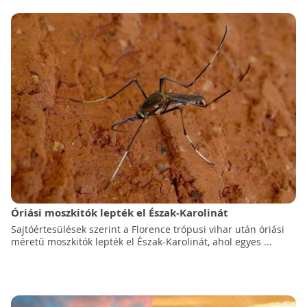
Óriási moszkitók lepték el Észak-Karolinát
Sajtóértesülések szerint a Florence trópusi vihar után óriási
méretű moszkitók lepték el Észak-Karolinát, ahol egyes ...