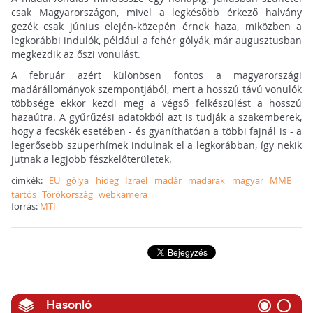
csak Magyarországon, mivel a legkésőbb érkező halvány
gezék csak június elején-közepén érnek haza, miközben a
legkorábbi indulók, például a fehér gólyák, már augusztusban
megkezdik az őszi vonulást.
A február azért különösen fontos a magyarországi
madárállományok szempontjából, mert a hosszú távú vonulók
többsége ekkor kezdi meg a végső felkészülést a hosszú
hazaútra. A gyűrűzési adatokból azt is tudják a szakemberek,
hogy a fecskék esetében - és gyaníthatóan a többi fajnál is - a
legerősebb szuperhímek indulnak el a legkorábban, így nekik
jutnak a legjobb fészkelőterületek.
címkék:
EU
gólya
hideg
Izrael
madár
madarak
magyar
MME
tartós
Törökország
webkamera
forrás:
MTI
Hasonló