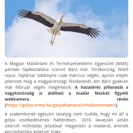
A Magyar Madártani és Természetvédelmi Egyesület (MME)
pénteki tájékoztatása szerint Báró már Törökország felett
repül. Fajtársai többnyire csak március végén, április elején
jelennek meg a magyarországi fészkeiknél, ám Báró gyakran
már február végén megérkezik.
A hazatérés pillanatát a
nagyközönség is átélheti a madár fészkét figyelő
webkamera révén
(
https://golya.mme.hu/golyakamera/orhalomstream/
).
A szakemberek egészen tavalyig nem tudták, hogy mi áll a
gólya viselkedésének hátterében. 2016 tavaszán aztán
sikerült műholdas jeladóval megjelölni a madarat, aminek
köszönhetően kiderült, hogy: