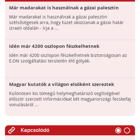
Már madarakat is használnak a gázai palesztin
szélsőségesek arra, hogy tüzet okozzanak Izraelben
Már madarakat is használnak a gázai palesztin
szélsőségesek arra, hogy tüzet okozzanak a gázai határ
izraeli oldalán - írja a ...
Idén már 4200 oszlopon fészkelhetnek
biztonságosan a gólyák
Idén már 4200 oszlopon fészkelhetnek biztonságosan az
E.ON szolgáltatási területén élő gólyák.
Magyar kutatók a világon elsőként szereztek
pontos információkat két fecskefaj vonulásáról
Különösen kis tömegű helymeghatározó segítségével
először szerzett információkat két magyarországi fecskefaj
vonulásáról ...
Kapcsolódó