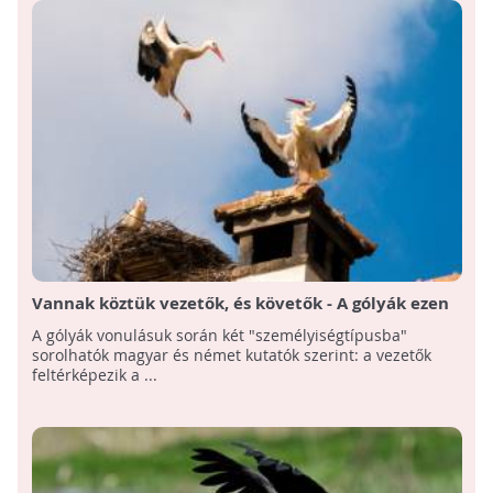
Vannak köztük vezetők, és követők - A gólyák ezen
két személyiségtípusba sorolhatók vonulásuk alatt
A gólyák vonulásuk során két "személyiségtípusba"
sorolhatók magyar és német kutatók szerint: a vezetők
feltérképezik a ...