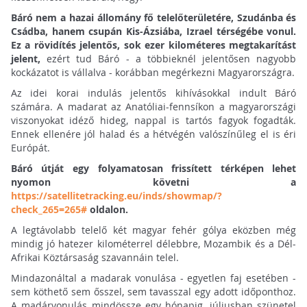
Báró nem a hazai állomány fő telelőterületére, Szudánba és
Csádba, hanem csupán Kis-Ázsiába, Izrael térségébe vonul.
Ez a rövidítés jelentős, sok ezer kilométeres megtakarítást
jelent,
ezért tud Báró - a többieknél jelentősen nagyobb
kockázatot is vállalva - korábban megérkezni Magyarországra.
Az idei korai indulás jelentős kihívásokkal indult Báró
számára. A madarat az Anatóliai-fennsíkon a magyarországi
viszonyokat idéző hideg, nappal is tartós fagyok fogadták.
Ennek ellenére jól halad és a hétvégén valószínűleg el is éri
Európát.
Báró útját egy folyamatosan frissített térképen lehet
nyomon követni a
https://satellitetracking.eu/inds/showmap/?
check_265=265#
oldalon.
A legtávolabb telelő két magyar fehér gólya eközben még
mindig jó hatezer kilométerrel délebbre, Mozambik és a Dél-
Afrikai Köztársaság szavannáin telel.
Mindazonáltal a madarak vonulása - egyetlen faj esetében -
sem köthető sem ősszel, sem tavasszal egy adott időponthoz.
A madárvonulás mindössze egy hónapig, júliusban szünetel