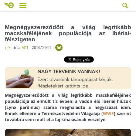
Megnégyszereződött a világ legritkább
macskaféléjének populációja az Ibériai-
félszigeten
írta:
MTI
2016/04/11
Hír
Megnégyszereződött a világ legritkább macskaféléjének
populációja az elmúlt tíz évben: a vadon élő ibériai hiúzok
(Lynx pardinus) száma meghaladta a négyszázat idén.
Ennek ellenére a Természetvédelmi Világalap (
WWF
) szerint
továbbra sem múlt el a faj kihalásának veszélye.