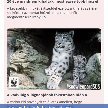
20 éve majdnem kihaltak, most egyre több hiúz él
az Ibériai-félszigeten
A kevesebb mint két évtizeddel ezelőtt a kihalás szélére
sodródtak az ibériai hiúzok, de a ragadozók
megmentésére irányuló ...
A Vadvilág Világnapjának fókuszában idén a
nagymacskák állnak
A vadon élő növények és állatok amellett, hogy
lenyűgözőek, a jól működő ökoszisztémák
Kövess minket a facebookon, likeold oldalunkat!