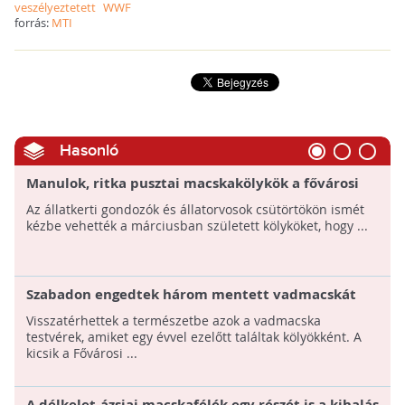
veszélyeztetett
WWF
forrás:
MTI
Hasonló
Manulok, ritka pusztai macskakölykök a fővárosi
állatkertben!
Az állatkerti gondozók és állatorvosok csütörtökön ismét
kézbe vehették a márciusban született kölyköket, hogy ...
Szabadon engedtek három mentett vadmacskát
Visszatérhettek a természetbe azok a vadmacska
testvérek, amiket egy évvel ezelőtt találtak kölyökként. A
kicsik a Fővárosi ...
A délkelet-ázsiai macskafélék egy részét is a kihalás