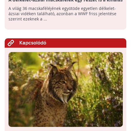
fenyegeti - megóvásukra akciótervet dolgozott ki a
A világ 36 macskaféléjének egyötöde egyetlen délkelet-
WWF
ázsiai vidéken található, azonban a WWF friss jelentése
szerint ezeknek a ...
Kapcsolódó