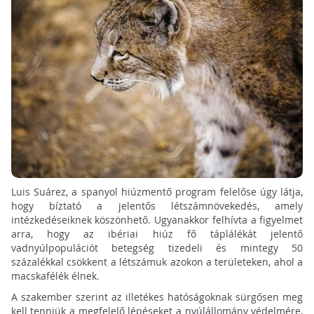
Luis Suárez, a spanyol hiúzmentő program felelőse úgy látja,
hogy bíztató a jelentős létszámnövekedés, amely
intézkedéseiknek köszönhető. Ugyanakkor felhívta a figyelmet
arra, hogy az ibériai hiúz fő táplálékát jelentő
vadnyúlpopulációt betegség tizedeli és mintegy 50
százalékkal csökkent a létszámuk azokon a területeken, ahol a
macskafélék élnek.
A szakember szerint az illetékes hatóságoknak sürgősen meg
kell tenniük a megfelelő lépéseket a nyúlállomány védelmére,