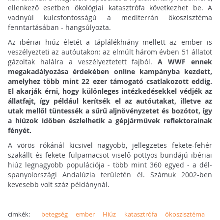
ellenkező esetben ökológiai katasztrófa következhet be. A
vadnyúl kulcsfontosságú a mediterrán ökoszisztéma
fenntartásában - hangsúlyozta.
Az ibériai hiúz életét a táplálékhiány mellett az ember is
veszélyezteti az autóutakon: az elmúlt három évben 51 állatot
gázoltak halálra a veszélyeztetett fajból.
A WWF ennek
megakadályozása érdekében online kampányba kezdett,
amelyhez több mint 22 ezer támogató csatlakozott eddig.
El akarják érni, hogy különleges intézkedésekkel védjék az
állatfajt, így például kerítsék el az autóutakat, illetve az
utak mellől tüntessék a sűrű aljnövényzetet és bozótot, így
a hiúzok időben észlelhetik a gépjárművek reflektorainak
fényét.
A vörös rókánál kicsivel nagyobb, jellegzetes fekete-fehér
szakállt és fekete fülpamacsot viselő pöttyös bundájú ibériai
hiúz legnagyobb populációja - több mint 360 egyed - a dél-
spanyolországi Andalúzia területén él. Számuk 2002-ben
kevesebb volt száz példánynál.
címkék:
betegség
ember
Hiúz
katasztrófa
ökoszisztéma