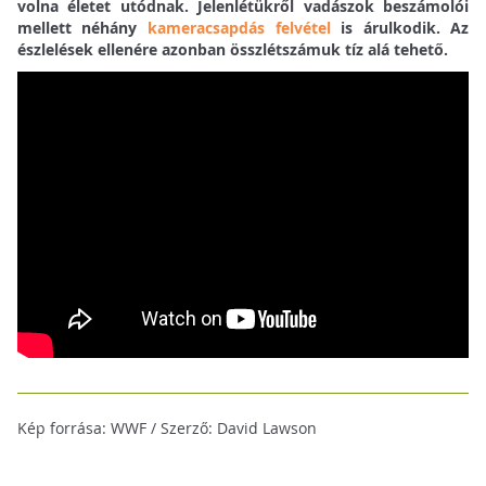
volna életet utódnak. Jelenlétükről vadászok beszámolói
mellett néhány
kameracsapdás felvétel
is árulkodik. Az
észlelések ellenére azonban összlétszámuk tíz alá tehető.
Kép forrása: WWF / Szerző: David Lawson