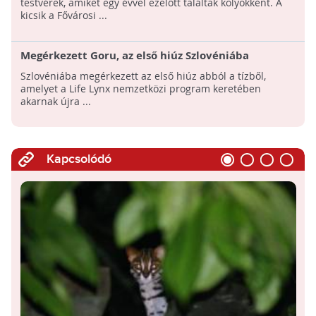
testvérek, amiket egy évvel ezelőtt találtak kölyökként. A
kicsik a Fővárosi ...
Megérkezett Goru, az első hiúz Szlovéniába
Szlovéniába megérkezett az első hiúz abból a tízből,
amelyet a Life Lynx nemzetközi program keretében
akarnak újra ...
Kapcsolódó