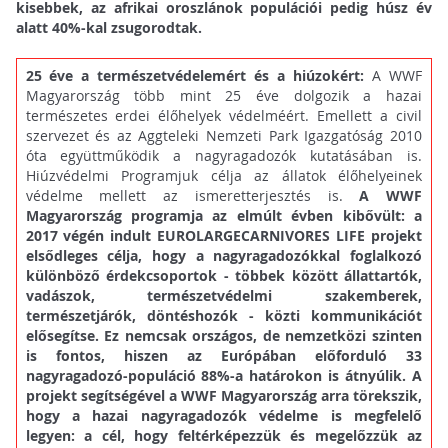
kisebbek, az afrikai oroszlánok populációi pedig húsz év
alatt 40%-kal zsugorodtak.
25 éve a természetvédelemért és a hiúzokért:
A WWF
Magyarország több mint 25 éve dolgozik a hazai
természetes erdei élőhelyek védelméért. Emellett a civil
szervezet és az Aggteleki Nemzeti Park Igazgatóság 2010
óta együttműködik a nagyragadozók kutatásában is.
Hiúzvédelmi Programjuk célja az állatok élőhelyeinek
védelme mellett az ismeretterjesztés is.
A WWF
Magyarország programja az elmúlt évben kibővült: a
2017 végén indult EUROLARGECARNIVORES LIFE projekt
elsődleges célja, hogy a nagyragadozókkal foglalkozó
különböző érdekcsoportok - többek között állattartók,
vadászok, természetvédelmi szakemberek,
természetjárók, döntéshozók - közti kommunikációt
elősegítse. Ez nemcsak országos, de nemzetközi szinten
is fontos, hiszen az Európában előforduló 33
nagyragadozó-populáció 88%-a határokon is átnyúlik. A
projekt segítségével a WWF Magyarország arra törekszik,
hogy a hazai nagyragadozók védelme is megfelelő
legyen: a cél, hogy feltérképezzük és megelőzzük az