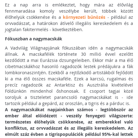
Ez a nap arra is emlékeztet, hogy mára az élővilág
fennmaradása komoly veszélybe került, többek között
élőhelyük csökkenése és a
környezeti bűnözés
- például az
orvvadászat, a határokon átívelő illegális kereskedelem és a
jogtalan fakitermelés - következtében.
Fókuszban a nagymacskák
A Vadvilág Világnapjának fókuszában idén a nagymacskák
állnak. A macskafélék története 30 millió évvel ezelőtt
kezdődött a mai Eurázsia dzsungeleiben. Ekkor már a ma élő
cibetmacskákhoz hasonló ragadozók lestek prédájukra a fák
lombkoronaszintjén. Ezekből a rejtőzködő artistákból fejlődött
ki a ma élő összes macskaféle. Ezek a karcsú, rugalmas és
precíz ragadozók az Antarktisz és Ausztrália kivételével
Földünkön mindenhol őshonosak. E csoport tagjai közé
soroljuk a tiszteletet parancsoló nagymacskákat is - ide
tartozik például a gepárd, az oroszlán, a tigris és a párduc is.
A nagymacskákat napjainkban számos - legtöbbször az
ember által előidézett - veszély fenyegeti világszerte:
természetes élőhelyük csökkenése, az emberekkel való
konfliktus, az orvvadászat és az illegális kereskedelem. Az
elmúlt száz évben a tigrispopulációk például 95%-kal lettek