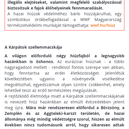
illegális elejtéseket, valamint megfelelő szabályozással
biztosítsuk e fajok élőhelyeinek fennmaradását.
A hazai hiúzok védelméhez bárki hozzájárulhat, egy
szimbolikus örökbefogadással a WWF Magyarország
természetvédelmi munkáját támogathatja:
wwf.hu/hiuz
A Kárpátok szellemmacskája
A világon előforduló négy hiúzfajból a legnagyobb
hazánkban is őshonos.
Az eurázsiai hiúznak - a többi
nagyragadozó mellett - rendkívül fontos szerepe van abban,
hogy fenntartsa az erdei életközösséget. Jelenlétük
következtében ugyanis a növényevők viselkedése
megváltozhat, egyedszámuk olyan szintre csökkenhet, amely
lehetővé teszi az erdő természetes megújulását.
A rejtőzködő életmódja miatt a Kárpátok szellemmacskájának
is nevezett hiúz hazánkban az elmúlt évtizedekben jelent
meg újra.
Mára már rendszeresen előfordul a Börzsöny, a
Zemplén és az Aggteleki-karszt területén, de hazai
állománya még mindig védettségre szorul, hiszen az elmúlt
években nincs tudomásunk arról, hogy sikeresen adtak