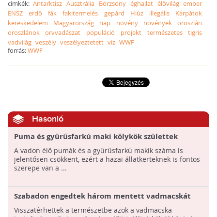
címkék:
Antarktisz
Ausztrália
Börzsöny
éghajlat
élővilág
ember
ENSZ
erdő
fák
fakitermelés
gepárd
Hiúz
illegális
Kárpátok
kereskedelem
Magyarország
nap
növény
növények
oroszlán
oroszlánok
orvvadászat
populáció
projekt
természetes
tigris
vadvilág
veszély
veszélyeztetett
víz
WWF
forrás:
WWF
Hasonló
Puma és gyűrűsfarkú maki kölykök születtek
A vadon élő pumák és a gyűrűsfarkú makik száma is
jelentősen csökkent, ezért a hazai állatkerteknek is fontos
szerepe van a ...
Szabadon engedtek három mentett vadmacskát
Visszatérhettek a természetbe azok a vadmacska