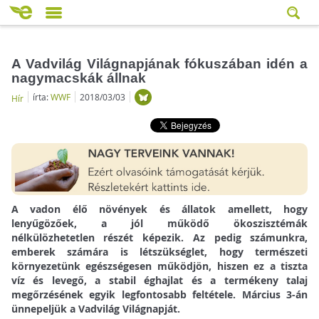
A Vadvilág Világnapjának fókuszában idén a
nagymacskák állnak
írta:
WWF
2018/03/03
Hír
A vadon élő növények és állatok amellett, hogy
lenyűgözőek, a jól működő ökoszisztémák
nélkülözhetetlen részét képezik. Az pedig számunkra,
emberek számára is létszükséglet, hogy természeti
környezetünk egészségesen működjön, hiszen ez a tiszta
víz és levegő, a stabil éghajlat és a termékeny talaj
megőrzésének egyik legfontosabb feltétele. Március 3-án
ünnepeljük a Vadvilág Világnapját.