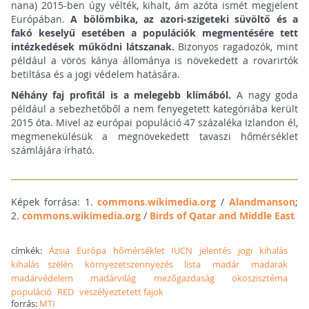
nana) 2015-ben úgy vélték, kihalt, ám azóta ismét megjelent
Európában.
A bölömbika, az azori-szigeteki süvöltő és a
fakó keselyű esetében a populációk megmentésére tett
intézkedések működni látszanak.
Bizonyos ragadozók, mint
például a vörös kánya állománya is növekedett a rovarirtók
betiltása és a jogi védelem hatására.
Néhány faj profitál is a melegebb klímából.
A nagy goda
például a sebezhetőből a nem fenyegetett kategóriába került
2015 óta. Mivel az európai populáció 47 százaléka Izlandon él,
megmenekülésük a megnövekedett tavaszi hőmérséklet
számlájára írható.
Képek forrása: 1.
commons.wikimedia.org
/
Alandmanson
;
2.
commons.wikimedia.org
/
Birds of Qatar and Middle East
címkék:
Ázsia
Európa
hőmérséklet
IUCN
jelentés
jogi
kihalás
kihalás szélén
környezetszennyezés
lista
madár
madarak
madárvédelem
madárvilág
mezőgazdaság
ökoszisztéma
populáció
RED
veszélyeztetett fajok
forrás:
MTI