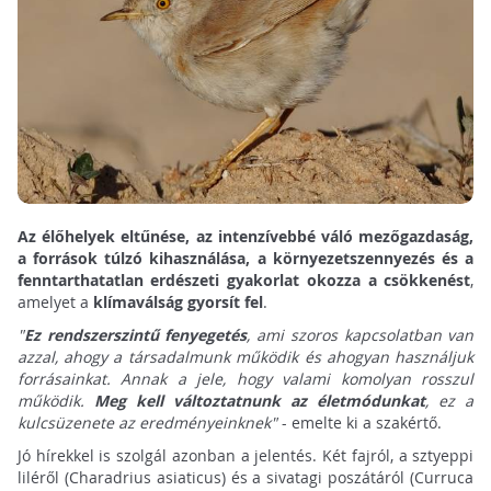
Az élőhelyek eltűnése, az intenzívebbé váló mezőgazdaság,
a források túlzó kihasználása, a környezetszennyezés és a
fenntarthatatlan erdészeti gyakorlat okozza a csökkenést
,
amelyet a
klímaválság gyorsít fel
.
"
Ez rendszerszintű fenyegetés
, ami szoros kapcsolatban van
azzal, ahogy a társadalmunk működik és ahogyan használjuk
forrásainkat. Annak a jele, hogy valami komolyan rosszul
működik.
Meg kell változtatnunk az életmódunkat
, ez a
kulcsüzenete az eredményeinknek"
- emelte ki a szakértő.
Jó hírekkel is szolgál azonban a jelentés. Két fajról, a sztyeppi
liléről (Charadrius asiaticus) és a sivatagi poszátáról (Curruca