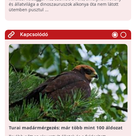
és állatvilága a dinoszauruszok alkonya óta nem látott
ütemben pusztul ...
Kapcsolódó
Turai madármérgezés: már több mint 100 áldozat