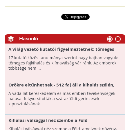
Hasonló
A világ vezető kutatói figyelmeztetnek: tömeges
kihalás és klímaválság előtt állunk
17 kutató közös tanulmánya szerint nagy bajban vagyuk:
tömeges fajkihalás és klímaválság vár ránk. Az emberek
többsége nem ...
Örökre eltűnhetnek - 512 faj áll a kihalás szélén,
felgyorsult a folyamat
A vadállat-kereskedelem és más emberi tevékenységek
hatásai felgyorsították a szárazföldi gerincesek
kipusztulásának ...
Kihalási válsággal néz szembe a Föld
Kihalási válsággal néz szembe a Föld, amelynek növény-