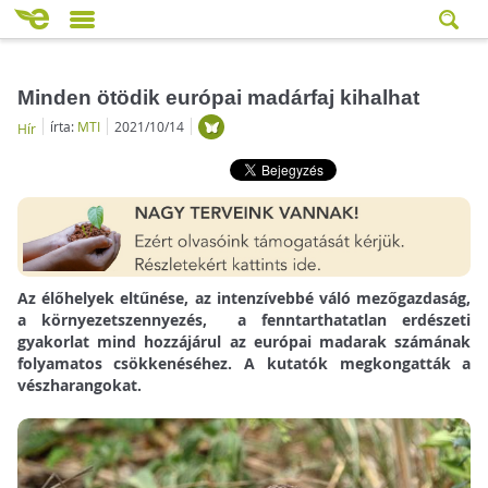
Minden ötödik európai madárfaj kihalhat
írta:
MTI
2021/10/14
Hír
Az élőhelyek eltűnése, az intenzívebbé váló mezőgazdaság,
a környezetszennyezés, a fenntarthatatlan erdészeti
gyakorlat mind hozzájárul az európai madarak számának
folyamatos csökkenéséhez. A kutatók megkongatták a
vészharangokat.