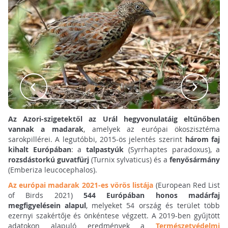
Az Azori-szigetektől az Urál hegyvonulatáig eltűnőben
vannak a madarak
, amelyek az európai ökoszisztéma
sarokpillérei. A legutóbbi, 2015-ös jelentés szerint
három faj
kihalt Európában
: a
talpastyúk
(Syrrhaptes paradoxus), a
rozsdástorkú guvatfürj
(Turnix sylvaticus) és a
fenyősármány
(Emberiza leucocephalos).
Az európai madarak 2021-es vörös listája
(European Red List
of Birds 2021)
544 Európában honos madárfaj
megfigyelésein alapul
, melyeket 54 ország és terület több
ezernyi szakértője és önkéntese végzett. A 2019-ben gyűjtött
adatokon alapuló eredmények a
Természetvédelmi