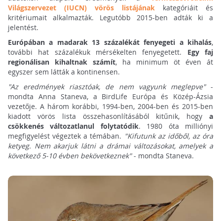
Világszervezet (IUCN) vörös listájának
kategóriáit és
kritériumait alkalmazták. Legutóbb 2015-ben adták ki a
jelentést.
Európában a madarak 13 százalékát fenyegeti a kihalás
,
további hat százalékuk mérsékelten fenyegetett.
Egy faj
regionálisan kihaltnak számít
, ha minimum öt éven át
egyszer sem látták a kontinensen.
"Az eredmények riasztóak, de nem vagyunk meglepve"
-
mondta Anna Staneva, a BirdLife Európa és Közép-Ázsia
vezetője. A három korábbi, 1994-ben, 2004-ben és 2015-ben
kiadott vörös lista összehasonlításából kitűnik, hogy
a
csökkenés változatlanul folytatódik
. 1980 óta milliónyi
megfigyelést végeztek a témában.
"Kifutunk az időből, az óra
ketyeg. Nem akarjuk látni a drámai változásokat, amelyek a
következő 5-10 évben bekövetkeznek"
- mondta Staneva.