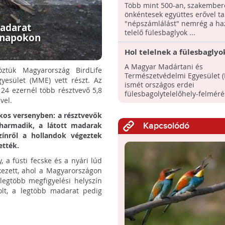
hazánkban
Több mint 500-an, szakember
önkéntesek együttes erővel ta
"népszámlálást" nemrég a h
madarat
telelő fülesbaglyok ...
ő napokon
Hol telelnek a fülesbaglyok
az országos felmérés!
A Magyar Madártani és
ztük Magyarország BirdLife
Természetvédelmi Egyesület 
yesület (MME) vett részt. Az
ismét országos erdei
24 ezernél több résztvevő 5,8
fülesbagolytelelőhely-felméré
vel.
lakosság ...
ékos versenyben: a résztvevők
 harmadik, a látott madarak
Kapcsolódó
zínről a hollandok végeztek
ették.
a füsti fecske és a nyári lúd
kezett, ahol a Magyarországon
legtöbb megfigyelési helyszín
lt, a legtöbb madarat pedig