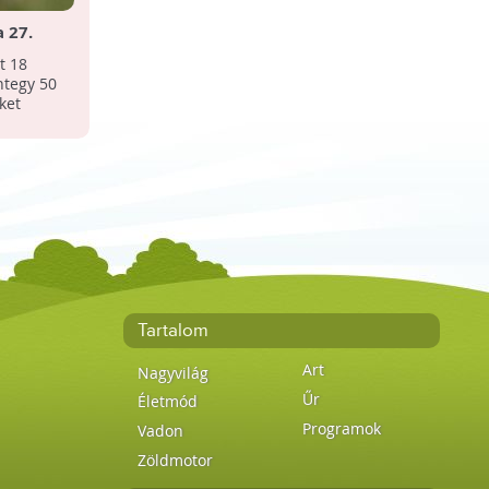
 27.
 Napokat
t 18
tegy 50
ket
Tartalom
Art
Nagyvilág
Űr
Életmód
Programok
Vadon
Zöldmotor