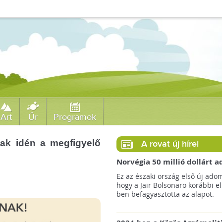
Art
Űr
Programok
tak idén a megfigyelő
A rovat új hírei
Norvégia 50 millió dollárt
a brazil Amazonas-alapnak 
Ez az északi ország első új ado
erdőirtás miatt
hogy a Jair Bolsonaro korábbi e
ben befagyasztotta az alapot.