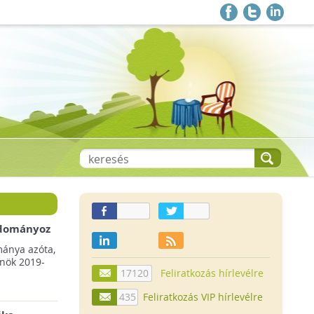
 adományoz
a csökkenő
mánya azóta,
lnök 2019-
17120
Feliratkozás hírlevélre
435
Feliratkozás VIP hírlevélre