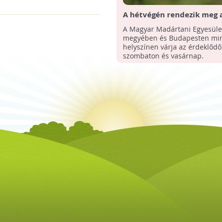
A hétvégén rendezik meg a
Európai Madármegfigyelő
A Magyar Madártani Egyesüle
Magyarországon
megyében és Budapesten min
helyszínen várja az érdeklődő
szombaton és vasárnap.