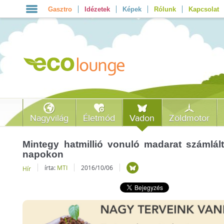
Gasztro
Idézetek
Képek
Rólunk
Kapcsolat
Nagyvilág
Életmód
Vadon
Zöldmotor
Mintegy hatmillió vonuló madarat számlál
napokon
írta:
MTI
2016/10/06
Hír