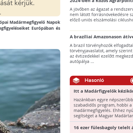
2024-ben a Közös Agrárpolit
keretein belül az erdőtelepí
A jövőben az ágazat a rendszerv
pályázatok az elsők között n
nem látott forrásnövekedésre s
majd meg
előző uniós elszámolási ciklusho
urópai Madármegfigyelő Napok
egfigyeléseiket Európában és
A brazíliai Amazonason átív
autópálya robbanásszerű ill
A brazil törvényhozók elfogadta
erdőirtást indíthat el
törvényjavaslatot, amely szerint
az évtizedekkel ezelőtt megkezd
autópálya ...
Hasonló
Itt a Madárfigyelők kézikö
Hazánkban egyre népszerűb
szabadidős program, hobbi a
madármegfigyelés. Ehhez nyú
segítséget a Magyar Madártani
16 ezer fülesbagoly telelt 