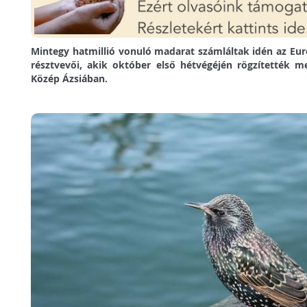
Mintegy hatmillió vonuló madarat számláltak idén az E
résztvevői, akik október első hétvégéjén rögzítették m
Közép Ázsiában.