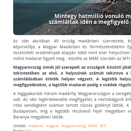
Mintegy hatmillió vonuló 
számláltak idén a megfigyel
Az idei akcióban 40 ország madártani szervezete, kö
képviselője, a Magyar Madártani és Természetvédelmi Eg
összesített eredmények alapján több mint ezer helyszínen 
millió madarat figyelt meg - közölte az MME szerdán az MTI-
Magyarország ismét jól szerepelt az országok közötti ját
tekintetében az első, a helyszínek számát tekintve a
számlálásában ötödik helyen végzett. A legtöbb helys
megfigyeléseket, a legtöbb madarat pedig a svédek rögzít
A leggyakoribb három madárfaj Magyarországon a seregély, 
volt. Az idei legérdekesebb megfigyelés a Hortobágyról ér
ritka vendégként számon tartott rózsás gödényt látták. A 
Budapesten, míg a legtöbb résztvevő Fejér megyében vo
Baranya megyében látták.
címkék:
madarak
magyar
Magyarország
MME
MTI
forrás:
MTI