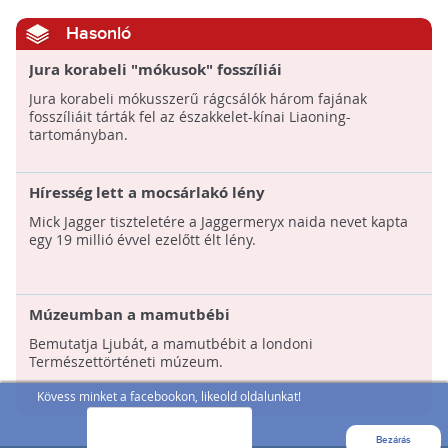
Hasonló
Jura korabeli "mókusok" fosszíliái
Jura korabeli mókusszerű rágcsálók három fajának
fosszíliáit tárták fel az északkelet-kínai Liaoning-
tartományban.
Híresség lett a mocsárlakó lény
Mick Jagger tiszteletére a Jaggermeryx naida nevet kapta
egy 19 millió évvel ezelőtt élt lény.
Múzeumban a mamutbébi
Bemutatja Ljubát, a mamutbébit a londoni
Természettörténeti múzeum.
Kövess minket a facebookon, likeold oldalunkat!
Bezárás