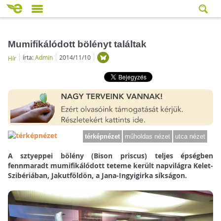
Mumifikálódott bölényt találtak
írta:
Admin
2014/11/10
Hír
térképnézet
műholdas nézet
utca nézet
A sztyeppei bölény (Bison priscus) teljes épségben
fennmaradt mumifikálódott teteme került napvilágra Kelet-
Szibériában, Jakutföldön, a Jana-Ingyigirka síkságon.