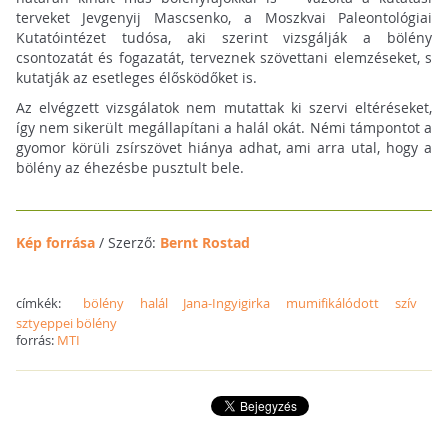
terveket Jevgenyij Mascsenko, a Moszkvai Paleontológiai
Kutatóintézet tudósa, aki szerint vizsgálják a bölény
csontozatát és fogazatát, terveznek szövettani elemzéseket, s
kutatják az esetleges élősködőket is.
Az elvégzett vizsgálatok nem mutattak ki szervi eltéréseket,
így nem sikerült megállapítani a halál okát. Némi támpontot a
gyomor körüli zsírszövet hiánya adhat, ami arra utal, hogy a
bölény az éhezésbe pusztult bele.
Kép forrása
/ Szerző:
Bernt Rostad
címkék:
bölény
halál
Jana-Ingyigirka
mumifikálódott
szív
sztyeppei bölény
forrás:
MTI