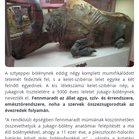
A sztyeppei bölénynek eddig négy komplett mumifikálódott
tetemét fedezték fel, s a kelet-szibériai lelet egyike a két
felnőtt egyednek. A kis lélekszámú kelet-szibériai nép, a
jukagirok tiszteletére a 9300 éves leletet Jukagir-bölénynek
nevezték el.
Fennmaradt az állat agya, szív- és érrendszere,
emésztőrendszere, noha a szervek összezsugorodtak az
évezredek folyamán.
"A rendkívüli épségben fennmaradt múmiának köszönhetően
összevethetjük a Jukagir-bölény anatómiai felépítését a ma
élő bölényekével, ahogy a 11 ezer éve, a pleisztocén-holocén
határán kihalt más bölényfajokkal is" - vázolta a kutatási