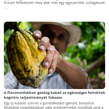
frissen felfedezett nóva akár már egy egyszerűbb csillagászati
...
A flavonoidokban gazdag kakaó az egészséges felnőttek
kognitív teljesítményét fokozza
Egy új kutatás szerint a gondolkodást igénylő, bonyolult
feladatok megoldásában jobb eredményeket mutattak azok a