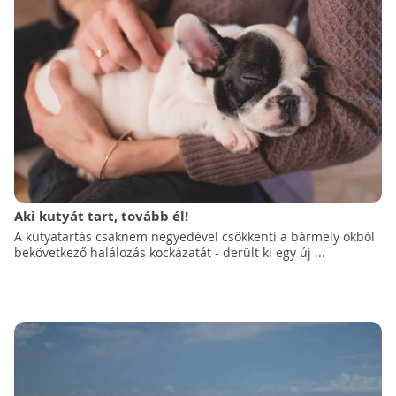
Aki kutyát tart, tovább él!
A kutyatartás csaknem negyedével csökkenti a bármely okból
bekövetkező halálozás kockázatát - derült ki egy új ...