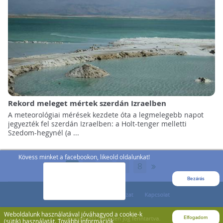
Rekord meleget mértek szerdán Izraelben
A meteorológiai mérések kezdete óta a legmelegebb napot
jegyezték fel szerdán Izraelben: a Holt-tenger melletti
Szedom-hegynél (a ...
Kövess minket a facebookon, likeold oldalunkat!
»
1
2
3
...
8
Bezárás
Weboldalunk használatával jóváhagyod a cookie-k
Elfogadom
(sütik) használatát.
További információk