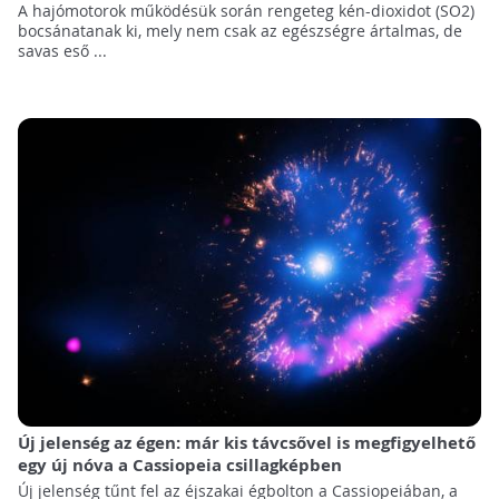
A hajómotorok működésük során rengeteg kén-dioxidot (SO2)
bocsánatanak ki, mely nem csak az egészségre ártalmas, de
savas eső ...
Új jelenség az égen: már kis távcsővel is megfigyelhető
egy új nóva a Cassiopeia csillagképben
Új jelenség tűnt fel az éjszakai égbolton a Cassiopeiában, a