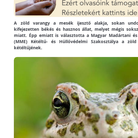
A zöld varangy a mesék ijesztő alakja, sokan undo
kifejezetten békés és hasznos állat, melyet mégis soksz
miatt. Épp emiatt is választotta a Magyar Madártani é
(MME) Kétéltű- és Hüllővédelmi Szakosztálya a zöl
kétéltűjének.