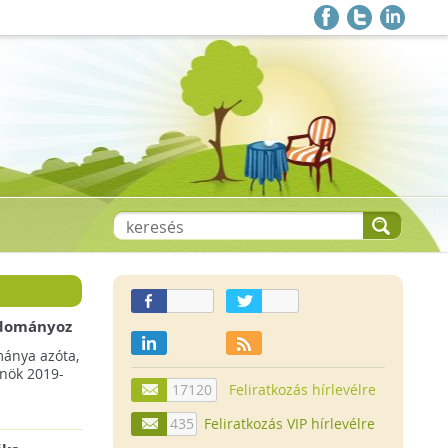
 adományoz
a csökkenő
mánya azóta,
lnök 2019-
17120
Feliratkozás hírlevélre
435
Feliratkozás VIP hírlevélre