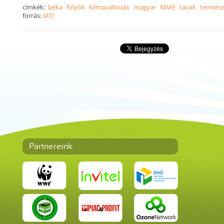
címkék:
béka
folyók
klímaváltozás
magyar
MME
tavak
termész
forrás:
MTI
Partnereink