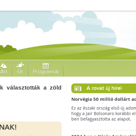
Art
Űr
Programok
k választották a zöld
A rovat új hírei
Norvégia 50 millió dollárt
a brazil Amazonas-alapnak 
Ez az északi ország első új ado
erdőirtás miatt
hogy a Jair Bolsonaro korábbi e
ben befagyasztotta az alapot.