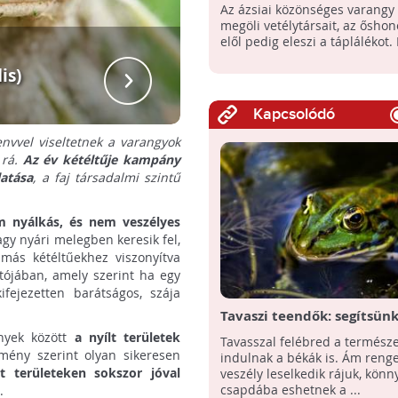
fenyegetik Madagaszkár
Az ázsiai közönséges varangy
állatvilágát
megöli vetélytársait, az őshon
elől pedig eleszi a táplálékot. E
is)
Zöld va
Kapcsolódó
nvvel viseltetnek a varangyok
 rá.
Az év kétéltűje kampány
latása
, a faj társadalmi szintű
m nyálkás, és nem veszélyes
gy nyári melegben keresik fel,
más kétéltűekhez viszonyítva
tójában, amely szerint ha egy
fejezetten barátságos, szája
Tavaszi teendők: segítsünk
csapdába esett békáknak!
nyek között
a nyílt területek
Tavasszal felébred a természe
emény szerint olyan sikeresen
indulnak a békák is. Ám reng
tt területeken sokszor jóval
veszély leselkedik rájuk, könn
csapdába eshetnek a ...
.