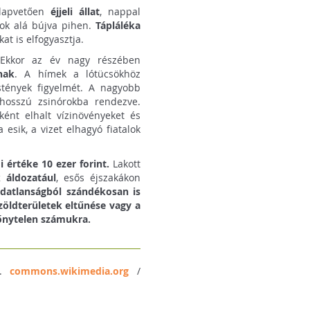
apvetően
éjjeli állat
, nappal
mok alá bújva pihen.
Tápláléka
kat is elfogyasztja.
kkor az év nagy részében
nak
. A hímek a lótücsökhöz
stények figyelmét. A nagyobb
osszú zsinórokba rendezve.
ként elhalt vízinövényeket és
 esik, a vizet elhagyó fiatalok
értéke 10 ezer forint.
Lakott
 áldozatául
, esős éjszakákon
datlanságból szándékosan is
zöldterületek eltűnése vagy a
lőnytelen számukra.
2.
commons.wikimedia.org
/