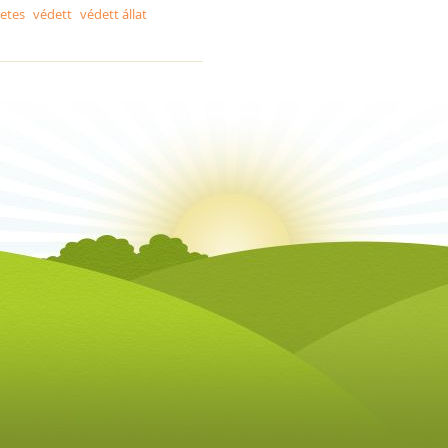
etes
védett
védett állat