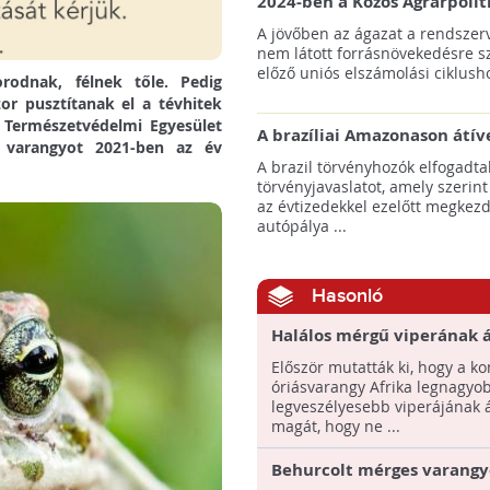
2024-ben a Közös Agrárpolit
keretein belül az erdőtelepí
A jövőben az ágazat a rendszerv
pályázatok az elsők között n
nem látott forrásnövekedésre s
majd meg
előző uniós elszámolási ciklusho
rodnak, félnek tőle. Pedig
or pusztítanak el a tévhitek
s Természetvédelmi Egyesület
A brazíliai Amazonason átív
d varangyot 2021-ben az év
autópálya robbanásszerű ill
A brazil törvényhozók elfogadta
erdőirtást indíthat el
törvényjavaslatot, amely szerint
az évtizedekkel ezelőtt megkezd
autópálya ...
Hasonló
Halálos mérgű viperának á
magát a kongói óriásvaran
Először mutatták ki, hogy a ko
meg ne támadják
óriásvarangy Afrika legnagyo
legveszélyesebb viperájának 
magát, hogy ne ...
Behurcolt mérges varangy