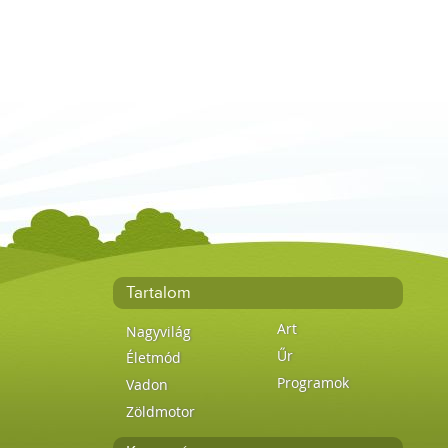
Tartalom
Art
Nagyvilág
Űr
Életmód
Programok
Vadon
Zöldmotor