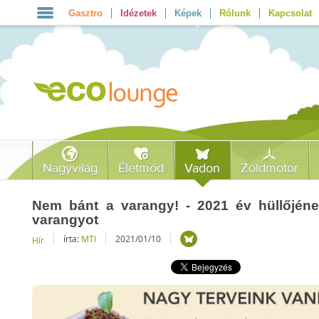
Gasztro
Idézetek
Képek
Rólunk
Kapcsolat
Nagyvilág
Életmód
Vadon
Zöldmotor
Nem bánt a varangy! - 2021 év hüllőjéne
varangyot
írta:
MTI
2021/01/10
Hír