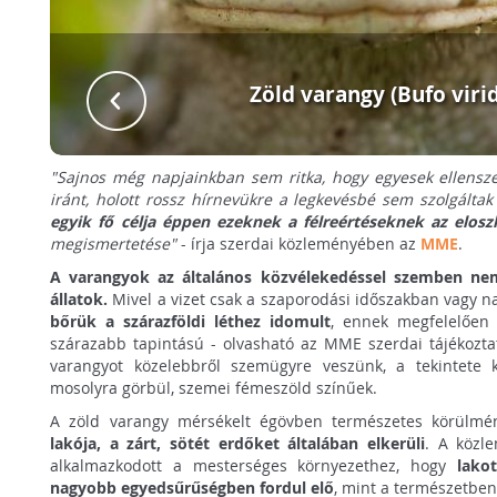
Zöld varangy (Bufo virid
"Sajnos még napjainkban sem ritka, hogy egyesek ellensze
iránt, holott rossz hírnevükre a legkevésbé sem szolgáltak
egyik fő célja éppen ezeknek a félreértéseknek az elosz
megismertetése"
- írja szerdai közleményében az
MME
.
A varangyok az általános közvélekedéssel szemben ne
állatok.
Mivel a vizet csak a szaporodási időszakban vagy na
bőrük a szárazföldi léthez idomult
, ennek megfelelően 
szárazabb tapintású - olvasható az MME szerdai tájékozta
varangyot közelebbről szemügyre veszünk, a tekintete ki
mosolyra görbül, szemei fémeszöld színűek.
A zöld varangy mérsékelt égövben természetes körülmé
lakója, a zárt, sötét erdőket általában elkerüli
. A közl
alkalmazkodott a mesterséges környezethez, hogy
lako
nagyobb egyedsűrűségben fordul elő
, mint a természetben