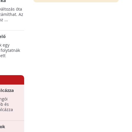
ika
tési
áltozás óta
yílnak
zámíthat. Az
z ...
elő
egális
k egy
 folytatnák
ett
lcázza
gy, hogy
ngói
bb és
álcázza
ok