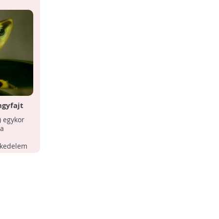
ngyfajt
A foltos szalamandra az év
kétéltűje 2019-ben
) egykor
A foltos szalamandrát választotta a
ma
Magyar Madártani és
Természetvédelmi Egyesület Kétéltű- és
eskedelem
Hüllővédelmi Szakosztálya az ...