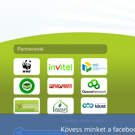
Partnereink
További partnereink »
Kövess minket a faceboo