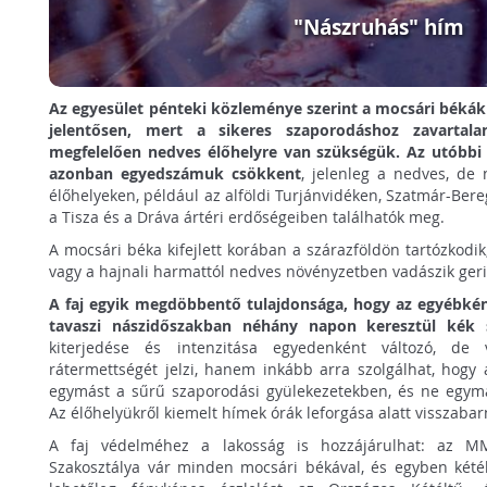
"Nászruhás" hím
Az egyesület pénteki közleménye szerint a mocsári békák
jelentősen, mert a sikeres szaporodáshoz zavartala
megfelelően nedves élőhelyre van szükségük. Az utóbbi 
azonban egyedszámuk csökkent
, jelenleg a nedves, de
élőhelyeken, például az alföldi Turjánvidéken, Szatmár-Bere
a Tisza és a Dráva ártéri erdőségeiben találhatók meg.
A mocsári béka kifejlett korában a szárazföldön tartózkodik
vagy a hajnali harmattól nedves növényzetben vadászik geri
A faj egyik megdöbbentő tulajdonsága, hogy az egyébkén
tavaszi nászidőszakban néhány napon keresztül kék
kiterjedése és intenzitása egyedenként változó, d
rátermettségét jelzi, hanem inkább arra szolgálhat, hogy 
egymást a sűrű szaporodási gyülekezetekben, és ne egymá
Az élőhelyükről kiemelt hímek órák leforgása alatt visszaba
A faj védelméhez a lakosság is hozzájárulhat: az MM
Szakosztálya vár minden mocsári békával, és egyben kétélt