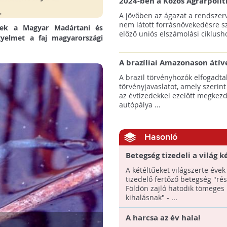
2024-ben a Közös Agrárpolit
keretein belül az erdőtelepí
A jövőben az ágazat a rendszerv
pályázatok az elsők között n
nem látott forrásnövekedésre s
ének a Magyar Madártani és
majd meg
előző uniós elszámolási ciklusho
gyelmet a faj magyarországi
A brazíliai Amazonason átív
autópálya robbanásszerű ill
A brazil törvényhozók elfogadta
erdőirtást indíthat el
törvényjavaslatot, amely szerint
az évtizedekkel ezelőtt megkezd
autópálya ...
Hasonló
Betegség tizedeli a világ k
A kétéltűeket világszerte évek
tizedelő fertőző betegség "rés
Földön zajló hatodik tömeges
kihalásnak" - ...
A harcsa az év hala!