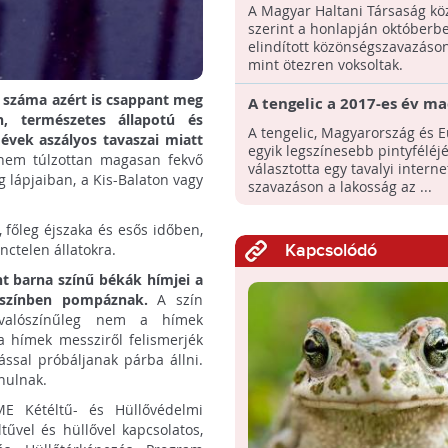
A Magyar Haltani Társaság k
szerint a honlapján októberb
elindított közönségszavazáso
mint ötezren voksoltak.
 száma azért is csappant meg
A tengelic a 2017-es év m
n, természetes állapotú és
A tengelic, Magyarország és 
évek aszályos tavaszai miatt
egyik legszínesebb pintyféléjé
 nem túlzottan magasan fekvő
választotta egy tavalyi interne
g lápjaiban, a Kis-Balaton vagy
szavazáson a lakosság az ...
, főleg éjszaka és esős időben,
nctelen állatokra.
Kapcsolódó
t barna színű békák hímjei a
 színben pompáznak.
A szín
e valószínűleg nem a hímek
a hímek messziről felismerjék
ssal próbáljanak párba állni.
rnulnak.
E Kétéltű- és Hüllővédelmi
űvel és hüllővel kapcsolatos,