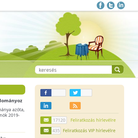
 adományoz
a csökkenő
mánya azóta,
lnök 2019-
17120
Feliratkozás hírlevélre
435
Feliratkozás VIP hírlevélre