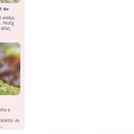
1 év
zöld
 alakja,
. Pedig
állat,
otta a
étéltű- és
..