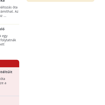
ika
tési
áltozás óta
yílnak
zámíthat. Az
z ...
elő
egális
k egy
 folytatnák
ett
étéltűit
 óta
ze a