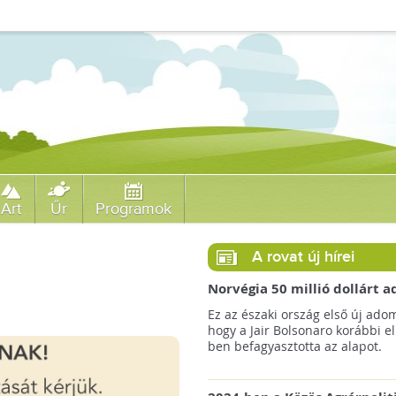
Art
Űr
Programok
A rovat új hírei
Norvégia 50 millió dollárt
a brazil Amazonas-alapnak 
Ez az északi ország első új ado
erdőirtás miatt
hogy a Jair Bolsonaro korábbi e
ben befagyasztotta az alapot.