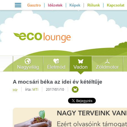
Gasztro
Idézetek
Képek
Rólunk
Kapcsolat
Nagyvilág
Életmód
Vadon
Zöldmotor
A mocsári béka az idei év kétéltűje
írta:
MTI
2017/01/10
Hír