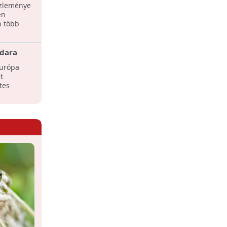
özleménye
en
n több
adara
Európa
t
tes