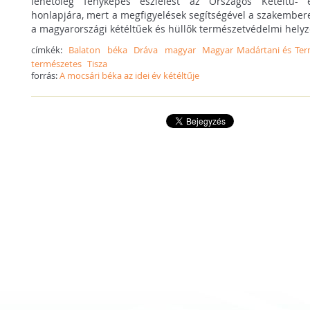
lehetőleg fényképes észlelést az Országos Kétéltű- 
honlapjára, mert a megfigyelések segítségével a szakembe
a magyarországi kétéltűek és hüllők természetvédelmi helyz
címkék:
Balaton
béka
Dráva
magyar
Magyar Madártani és Ter
természetes
Tisza
forrás:
A mocsári béka az idei év kétéltűje