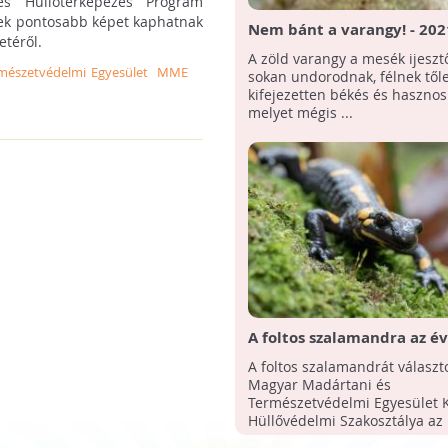
és Hüllőtérképezés Program
rek pontosabb képet kaphatnak
Nem bánt a varangy! - 202
etéről.
hüllőjének választották a 
A zöld varangy a mesék ijesztő
varangyot
mészetvédelmi Egyesület
MME
sokan undorodnak, félnek tőle
kifejezetten békés és hasznos 
melyet mégis ...
A foltos szalamandra az év
kétéltűje 2019-ben
A foltos szalamandrát választ
Magyar Madártani és
Természetvédelmi Egyesület K
Hüllővédelmi Szakosztálya az .