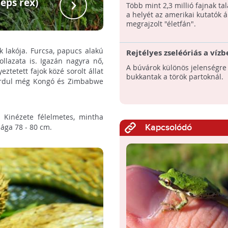
eps rex)
Tüskés bozót
Több mint 2,3 millió fajnak ta
a helyét az amerikai kutatók á
megrajzolt "életfán".
 lakója. Furcsa, papucs alakú
Rejtélyes zseléóriás a vízb
ollazata is. Igazán nagyra nő,
A búvárok különös jelenségre
tetett fajok közé sorolt állat
bukkantak a török partoknál.
fordul még Kongó és Zimbabwe
. Kinézete félelmetes, mintha
sága 78 - 80 cm.
Kapcsolódó