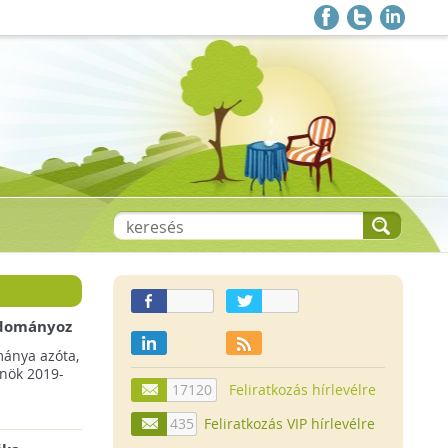
 adományoz
a csökkenő
mánya azóta,
lnök 2019-
17120
Feliratkozás hírlevélre
435
Feliratkozás VIP hírlevélre