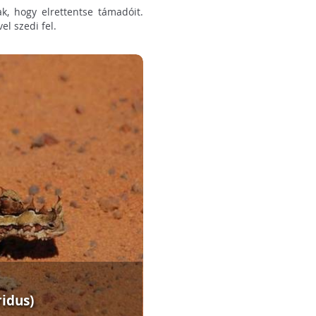
k, hogy elrettentse támadóit.
l szedi fel.
idus)