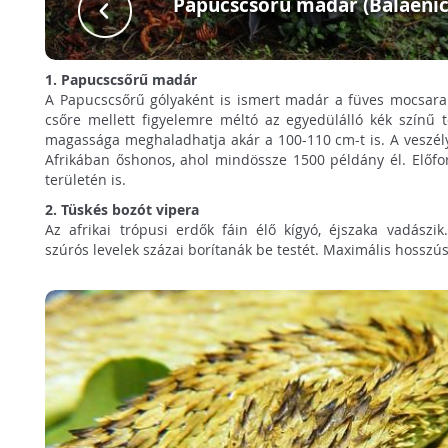
Papucscsőrű madár (Balaenic
1. Papucscsőrű madár
A Papucscsőrű gólyaként is ismert madár a füves mocsarak
csőre mellett figyelemre méltó az egyedülálló kék színű t
magassága meghaladhatja akár a 100-110 cm-t is. A veszélyez
Afrikában őshonos, ahol mindössze 1500 példány él. Elő
területén is.
2. Tüskés bozót vipera
Az afrikai trópusi erdők fáin élő kígyó, éjszaka vadászik
szúrós levelek százai borítanák be testét. Maximális hosszú