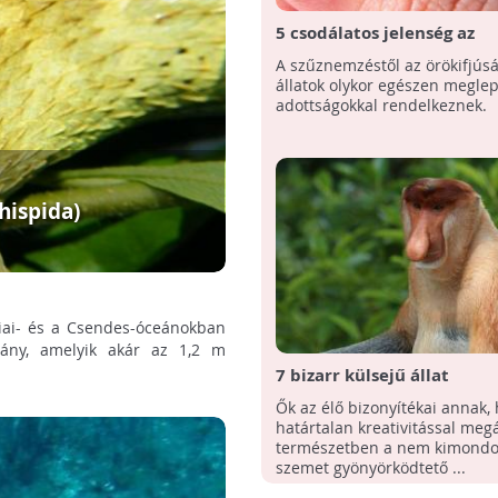
5 csodálatos jelenség az
állatvilágból
A szűznemzéstől az örökifjúsá
állatok olykor egészen megle
adottságokkal rendelkeznek.
hispida)
diai- és a Csendes-óceánokban
ány, amelyik akár az 1,2 m
7 bizarr külsejű állat
Ők az élő bizonyítékai annak,
határtalan kreativitással meg
természetben a nem kimondo
szemet gyönyörködtető ...