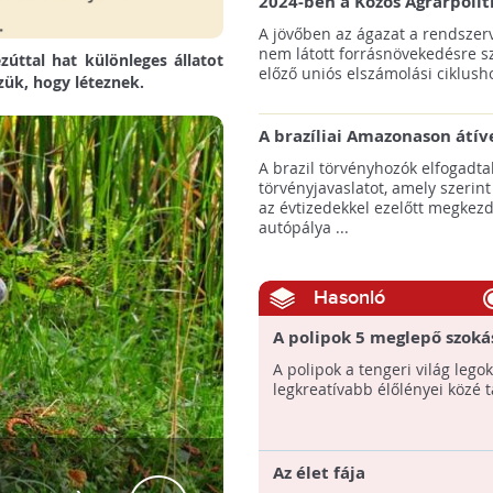
2024-ben a Közös Agrárpolit
keretein belül az erdőtelepí
A jövőben az ágazat a rendszerv
pályázatok az elsők között n
nem látott forrásnövekedésre s
úttal hat különleges állatot
majd meg
előző uniós elszámolási ciklusho
zük, hogy léteznek.
A brazíliai Amazonason átív
autópálya robbanásszerű ill
A brazil törvényhozók elfogadta
erdőirtást indíthat el
törvényjavaslatot, amely szerint
az évtizedekkel ezelőtt megkezd
autópálya ...
Hasonló
A polipok 5 meglepő szoká
A polipok a tengeri világ lego
legkreatívabb élőlényei közé t
Az élet fája