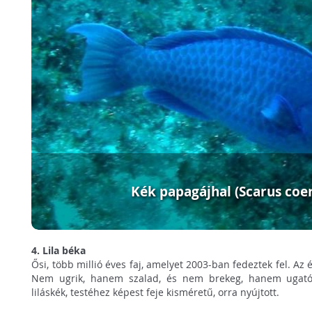
Kék papagájhal (Scarus coe
4. Lila béka
Ősi, több millió éves faj, amelyet 2003-ban fedeztek fel. Az é
Nem ugrik, hanem szalad, és nem brekeg, hanem ugató
liláskék, testéhez képest feje kisméretű, orra nyújtott.