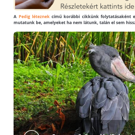
A
Pedig léteznek
című korábbi cikkünk folytatásaként ez
mutatunk be, amelyeket ha nem látunk, talán el sem hiss