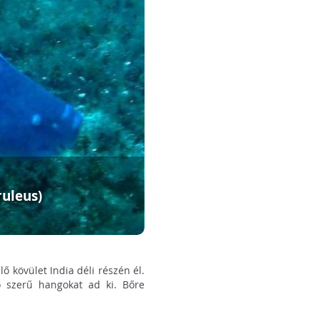
ruleus)
lő kövület India déli részén él.
 szerű hangokat ad ki. Bőre