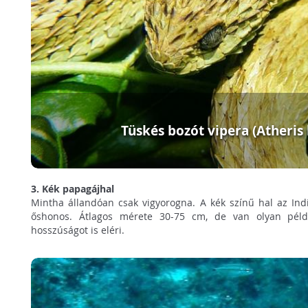
Tüskés bozót vipera (Atheris 
3. Kék papagájhal
Mintha állandóan csak vigyorogna. A kék színű hal az In
őshonos. Átlagos mérete 30-75 cm, de van olyan péld
hosszúságot is eléri.