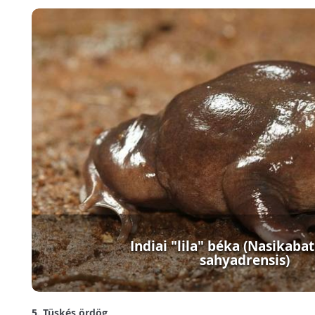
Indiai "lila" béka (Nasikaba
sahyadrensis)
5. Tüskés ördög