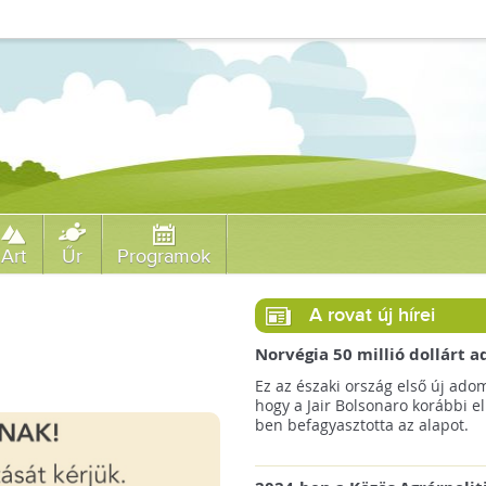
Art
Űr
Programok
A rovat új hírei
Norvégia 50 millió dollárt
a brazil Amazonas-alapnak 
Ez az északi ország első új ado
erdőirtás miatt
hogy a Jair Bolsonaro korábbi e
ben befagyasztotta az alapot.