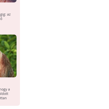
Pedig léteznek
gig: az
Tizenöt különleges állat, amelyeket ha
pő
nem látunk, talán el sem hisszük, hogy
léteznek.
 hogy a
áldott
ttan