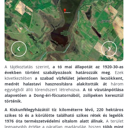
A tájékoztatás szerint,
a tó mai állapotát az 1920-30-as
években történt szabályozások határozzák meg
. Ezek
következtében
a szabad vízfelület jelentősen lecsökkent,
medrét halastavi hasznosításra alakították át
három
egységből álló tórendszert létrehozva.
A tó vízutánpótlása
alapvetően a Dong-éri-főcsatornából, zsilipeken keresztül
történik.
A Kiskunfélegyházától tíz kilométerre lévő, 220 hektáros
szikes tó és a körülötte található szikes rétek és legelők
1976 óta természetvédelmi oltalom alatt állnak.
A terület
legnagyobb értéke a páratlan madárvilág, hiszen
több mint