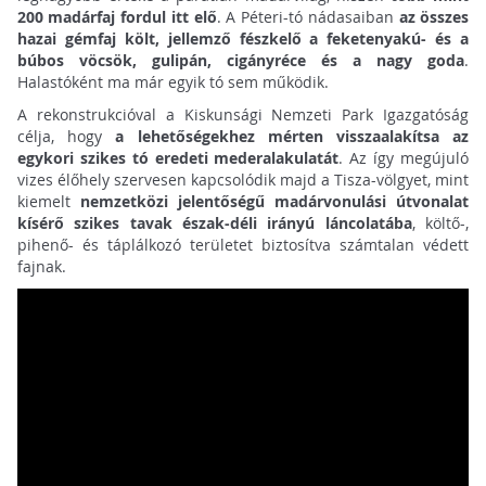
200 madárfaj fordul itt elő
. A Péteri-tó nádasaiban
az összes
hazai gémfaj költ, jellemző fészkelő a feketenyakú- és a
búbos vöcsök, gulipán, cigányréce és a nagy goda
.
Halastóként ma már egyik tó sem működik.
A rekonstrukcióval a Kiskunsági Nemzeti Park Igazgatóság
célja, hogy
a lehetőségekhez mérten visszaalakítsa az
egykori szikes tó eredeti mederalakulatát
. Az így megújuló
vizes élőhely szervesen kapcsolódik majd a Tisza-völgyet, mint
kiemelt
nemzetközi jelentőségű madárvonulási útvonalat
kísérő szikes tavak észak-déli irányú láncolatába
, költő-,
pihenő- és táplálkozó területet biztosítva számtalan védett
fajnak.