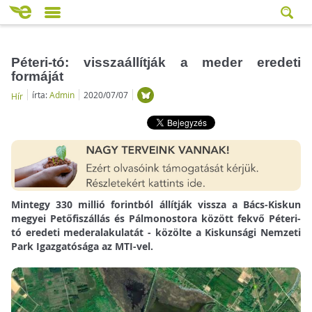
Péteri-tó: visszaállítják a meder eredeti
formáját
írta:
Admin
2020/07/07
Hír
Mintegy 330 millió forintból állítják vissza a Bács-Kiskun
megyei Petőfiszállás és Pálmonostora között fekvő Péteri-
tó eredeti mederalakulatát - közölte a Kiskunsági Nemzeti
Park Igazgatósága az MTI-vel.