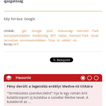
igazgatóság
.
Kép forrása: Google
címkék:
gát
Google
jövő
Kiskunsági Nemzeti Park
környezetvédelem
madárvilág
MTI
nádas
Nemzeti Park
tavak
természet
természetvédelem
Tisza
tó
védett
víz
forrás:
MTI
Hasonló
Fény derült a legendás erdélyi Medve-tó titkára
"Természetes szendvicsként" írja le egy román-brit
kutatócsoport új kutatása a szovátai Medve-tavat. A
kutatásról az ...