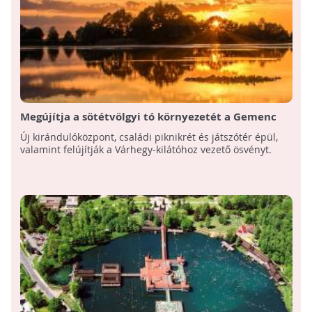
Megújítja a sötétvölgyi tó környezetét a Gemenc
Zrt.
Új kirándulóközpont, családi piknikrét és játszótér épül,
valamint felújítják a Várhegy-kilátóhoz vezető ösvényt.