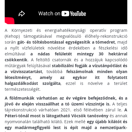
A Környezeti és energiahatékonysági operatív program
(Kehop) támogatásával megvalósuló élőhely-rekonstrukció
során
gát- és töltésbontással egységesítik a tómedret
, majd
a nyílt vízfelületek növelése érdekében a fészkelési idő
elmúltával
a nádas felületét mintegy 30 hektárral
csökkentik
. A feltöltő csatornák és a hozzájuk kapcsolódó
műtárgyak felújításával
stabilizálni fogják a vízutánpótlást és
a vízvisszatartást
, továbbá
felszámolnak minden olyan
létesítményt, amely az egykor itt folytatott
halgazdálkodást szolgálta
, ezzel is növelve a terület
természetességét.
A földmunkák várhatóan az év végére befejeződnek, és a
jövő év elején visszaállhat a tó üzemi vízszintje is.
A teljes
tájrekonstrukció várhatóan 2021. első félévében zárul le.
A
Péteri-tónál most is látogatható Vöcsök tanösvény
és annak
nyomvonalán található kilátó. Ezek mellé
egy újabb kilátót és
egy madármegfigyelő lest is épít majd a nemzetipark-