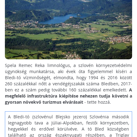
Spela Remec Reka limnológus, a szlovén környezetvédelmi
ügynökség munkatársa, aki évek óta figyelemmel kíséri a
Bledi-tó vízminőségét, elmondta, hogy 1994 és 2016 között
260 százalékkal nőtt a vendégéjszakák száma Bledben, 2017-
ben ez a szám pedig további 160 százalékkal emelkedett.
A
megfelelő infrastruktúra kiépítése nehezen tudja követni a
gyorsan növekvő turizmus elvárásait
- tette hozzá.
A Bledi-tó (szlovénul Blejsko jezero) Szlovénia második
legnagyobb tava a Júliai-Alpokban, festői környezetben,
hegyekkel és erdővel körülvéve. A tó Bled községben
található az ország északnyugati részében, a Triglav