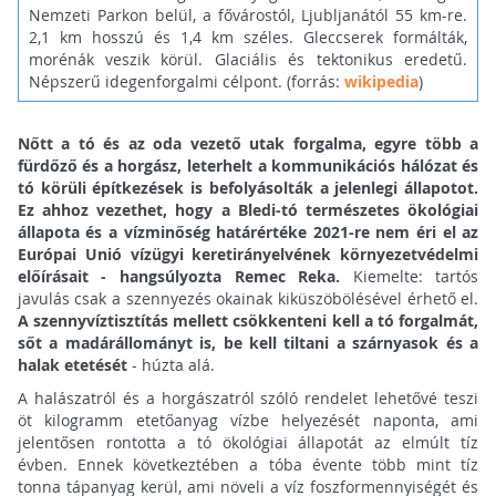
Nemzeti Parkon belül, a fővárostól, Ljubljanától 55 km-re.
2,1 km hosszú és 1,4 km széles. Gleccserek formálták,
morénák veszik körül. Glaciális és tektonikus eredetű.
Népszerű idegenforgalmi célpont. (forrás:
wikipedia
)
Nőtt a tó és az oda vezető utak forgalma, egyre több a
fürdőző és a horgász, leterhelt a kommunikációs hálózat és
tó körüli építkezések is befolyásolták a jelenlegi állapotot.
Ez ahhoz vezethet, hogy a Bledi-tó természetes ökológiai
állapota és a vízminőség határértéke 2021-re nem éri el az
Európai Unió vízügyi keretirányelvének környezetvédelmi
előírásait - hangsúlyozta Remec Reka.
Kiemelte: tartós
javulás csak a szennyezés okainak kiküszöbölésével érhető el.
A szennyvíztisztítás mellett csökkenteni kell a tó forgalmát,
sőt a madárállományt is, be kell tiltani a szárnyasok és a
halak etetését
- húzta alá.
A halászatról és a horgászatról szóló rendelet lehetővé teszi
öt kilogramm etetőanyag vízbe helyezését naponta, ami
jelentősen rontotta a tó ökológiai állapotát az elmúlt tíz
évben. Ennek következtében a tóba évente több mint tíz
tonna tápanyag kerül, ami növeli a víz foszformennyiségét és