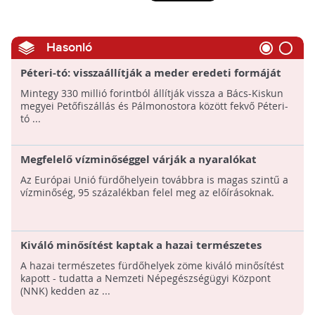
Hasonló
Péteri-tó: visszaállítják a meder eredeti formáját
Mintegy 330 millió forintból állítják vissza a Bács-Kiskun
megyei Petőfiszállás és Pálmonostora között fekvő Péteri-
tó ...
Megfelelő vízminőséggel várják a nyaralókat
Európa fürdőhelyei
Az Európai Unió fürdőhelyein továbbra is magas szintű a
vízminőség, 95 százalékban felel meg az előírásoknak.
Kiváló minősítést kaptak a hazai természetes
fürdővizek
A hazai természetes fürdőhelyek zöme kiváló minősítést
kapott - tudatta a Nemzeti Népegészségügyi Központ
(NNK) kedden az ...