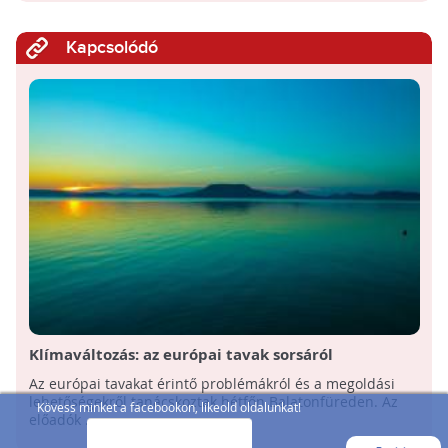
Kapcsolódó
Klímaváltozás: az európai tavak sorsáról
tanácskoztak Balatonfüreden
Az európai tavakat érintő problémákról és a megoldási
lehetőségekről tanácskoztak hétfőn Balatonfüreden. Az
Kövess minket a facebookon, likeold oldalunkat!
előadók ...