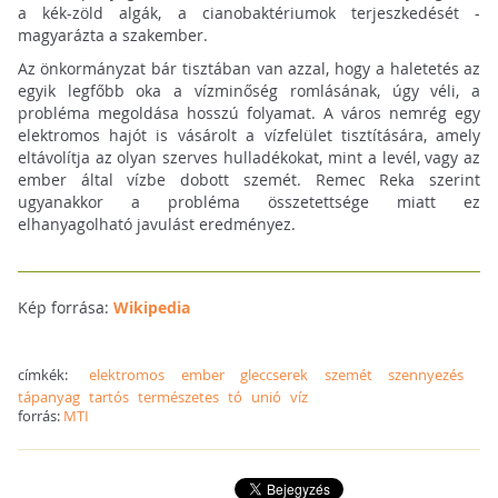
a kék-zöld algák, a cianobaktériumok terjeszkedését -
magyarázta a szakember.
Az önkormányzat bár tisztában van azzal, hogy a haletetés az
egyik legfőbb oka a vízminőség romlásának, úgy véli, a
probléma megoldása hosszú folyamat. A város nemrég egy
elektromos hajót is vásárolt a vízfelület tisztítására, amely
eltávolítja az olyan szerves hulladékokat, mint a levél, vagy az
ember által vízbe dobott szemét. Remec Reka szerint
ugyanakkor a probléma összetettsége miatt ez
elhanyagolható javulást eredményez.
Kép forrása:
Wikipedia
címkék:
elektromos
ember
gleccserek
szemét
szennyezés
tápanyag
tartós
természetes
tó
unió
víz
forrás:
MTI