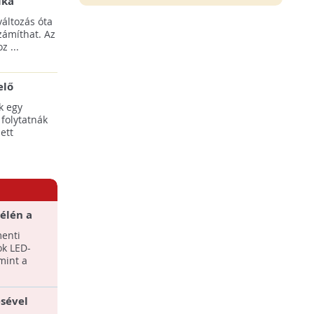
ika
tési
áltozás óta
yílnak
zámíthat. Az
z ...
elő
egális
k egy
 folytatnák
ett
élén a
menti
ok LED-
amint a
sével