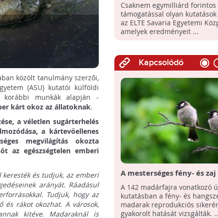
kapcsolatos kutatások is z
Csaknem egymilliárd forintos
az ELTE Savaria Egyetemi
támogatással olyan kutatások
Központjában
az ELTE Savaria Egyetemi Köz
amelyek eredményeit ...
Kapcsolódó
ban közölt tanulmány szerzői,
yetem (ASU) kutatói külföldi
n korábbi munkák alapján -
er kárt okoz az állatoknak
.
ése, a véletlen sugárterhelés
mozódása, a kártevőellenes
éges megvilágítás okozta
sőt az egészségtelen emberi
A mesterséges fény- és zaj 
l keresték és tudjuk, az emberi
a madarak szaporodási ké
gedéseinek arányát. Ráadásul
A 142 madárfajra vonatkozó ú
rforrásokkal. Tudjuk, hogy az
kutatásban a fény- és hangs
ő és rákot okozhat. A városok,
madarak reprodukciós sikeré
gyakorolt hatását vizsgálták. ..
nnak kitéve. Madaraknál is