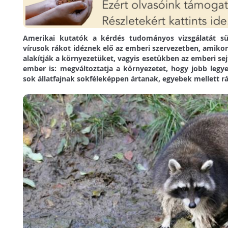
Amerikai kutatók a kérdés tudományos vizsgálatát sü
vírusok rákot idéznek elő az emberi szervezetben, amik
alakítják a környezetüket, vagyis esetükben az emberi sej
ember is: megváltoztatja a környezetet, hogy jobb legy
sok állatfajnak sokféleképpen ártanak, egyebek mellett r