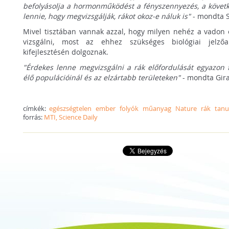
befolyásolja a hormonműködést a fényszennyezés, a követk
lennie, hogy megvizsgálják, rákot okoz-e náluk is"
- mondta 
Mivel tisztában vannak azzal, hogy milyen nehéz a vadon é
vizsgálni, most az ehhez szükséges biológiai jelzőa
kifejlesztésén dolgoznak.
"Érdekes lenne megvizsgálni a rák előfordulását egyazon f
élő populációinál és az elzártabb területeken"
- mondta Gir
címkék:
egészségtelen
ember
folyók
műanyag
Nature
rák
tan
forrás:
MTI, Science Daily