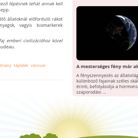
ező lépésnek tehát annak kell
Sepp.
lő állatoknál előforduló rákot
nyagok, vagyis biomarkerek
aj emberi civilizációhoz közel
audeau.
ulmány
táplálék
városok
A mesterséges fény már a
károkat okoz a természet
A fényszennyezés az állatvilá
az éghajlatváltozás
különböző fajainak széles skál
érinti, befolyásolja a hormonsz
szaporodási ...