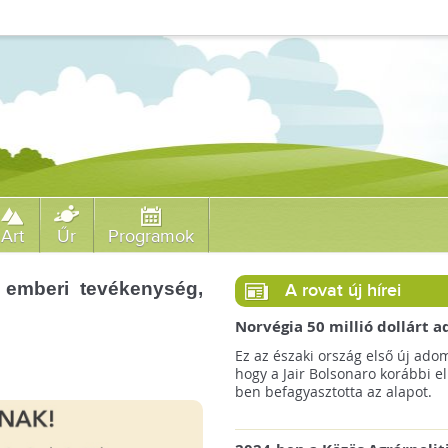
Art
Űr
Programok
 emberi tevékenység,
A rovat új hírei
Norvégia 50 millió dollárt
a brazil Amazonas-alapnak 
Ez az északi ország első új ado
erdőirtás miatt
hogy a Jair Bolsonaro korábbi e
ben befagyasztotta az alapot.