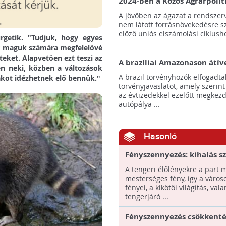
2024-ben a Közös Agrárpolit
keretein belül az erdőtelepí
A jövőben az ágazat a rendszerv
pályázatok az elsők között n
nem látott forrásnövekedésre s
majd meg
előző uniós elszámolási ciklusho
rgetik. "Tudjuk, hogy egyes
or maguk számára megfelelővé
teket. Alapvetően ezt teszi az
A brazíliai Amazonason átív
en neki, közben a változások
autópálya robbanásszerű ill
A brazil törvényhozók elfogadta
ákot idézhetnek elő bennük."
erdőirtást indíthat el
törvényjavaslatot, amely szerint
az évtizedekkel ezelőtt megkezd
autópálya ...
Hasonló
Fényszennyezés: kihalás sz
bohóchalak
A tengeri élőlényekre a part 
mesterséges fény, így a város
fényei, a kikötői világítás, val
tengerjáró ...
Fényszennyezés csökkenté