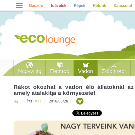
Gasztro
Idézetek
Képek
Rólunk
Kapcsolat
Nagyvilág
Életmód
Vadon
Zöldmotor
Rákot okozhat a vadon élő állatoknál az
amely átalakítja a környezetet
írta:
MTI
2018/05/28
Hír