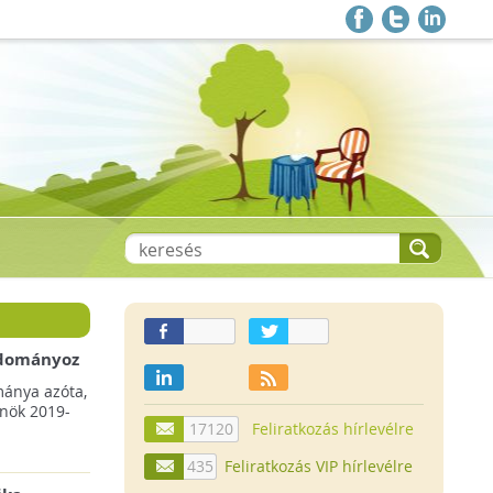
 adományoz
a csökkenő
mánya azóta,
lnök 2019-
17120
Feliratkozás hírlevélre
435
Feliratkozás VIP hírlevélre