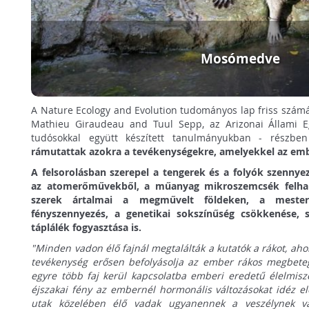
Mosómedve
A Nature Ecology and Evolution tudományos lap friss számá
Mathieu Giraudeau and Tuul Sepp, az Arizonai Állami Eg
tudósokkal együtt készített tanulmányukban - részbe
rámutattak azokra a tevékenységekre, amelyekkel az emb
A felsorolásban szerepel a tengerek és a folyók szennyez
az atomerőművekből, a műanyag mikroszemcsék felhal
szerek ártalmai a megművelt földeken, a mesters
fényszennyezés, a genetikai sokszínűség csökkenése, 
táplálék fogyasztása is.
"Minden vadon élő fajnál megtalálták a kutatók a rákot, aho
tevékenység erősen befolyásolja az ember rákos megbete
egyre több faj kerül kapcsolatba emberi eredetű élelmisze
éjszakai fény az embernél hormonális változásokat idéz el
utak közelében élő vadak ugyanennek a veszélynek va