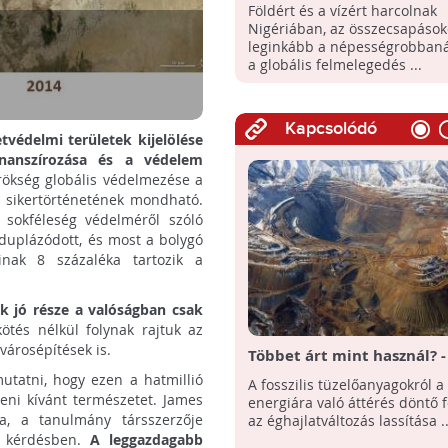
afrikai országban
Földért és a vízért harcolnak
Nigériában, az összecsapások
leginkább a népességrobbanás
a globális felmelegedés ...
Kapcsolódó
tvédelmi területek kijelölése
inanszírozása és a védelem
rökség globális védelmezése a
m sikertörténetének mondható.
 sokféleség védelméről szóló
gduplázódott, és most a bolygó
inak 8 százaléka tartozik a
ek jó része a valóságban csak
ötés nélkül folynak rajtuk az
 városépítések is.
Többet árt mint használ? -
megújuló energia bányász
utatni, hogy ezen a hatmillió
A fosszilis tüzelőanyagokról 
szükségletei
eni kívánt természetet. James
energiára való áttérés döntő 
a, a tanulmány társszerzője
az éghajlatváltozás lassítása ..
a kérdésben.
A leggazdagabb