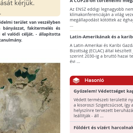
A COP28-on történelmi meg
született! - Összefoglaló az 
Az ENSZ eddigi legnagyobb nem
klímacsúcsáról
klímakonferenciáján a világ veze
megállapodást kötöttek az éghaj
édelmi terület van veszélyben
...
 bányászat, fakitermelés és
l valódi célját. - állapította
Latin-Amerikának és a karib
 tanulmány.
térségnek növelniük kell ki
A Latin-Amerikai és Karibi Gazd
az éghajlatvédelmi célok el
Bizottság (ECLAC) által készített
szerint 2030-ig a bruttó hazai 
évi ...
Hasonló
Győzelem! Védettséget ka
kisoroszi Szigetcsúcs, leáll
Védett természeti területté ny
ott tervezett beruházást!
a kisoroszi Szigetcsúcsot, így 
helyszínre tervezett beruházá
leállítják - áll ...
Földért és vízért harcolna