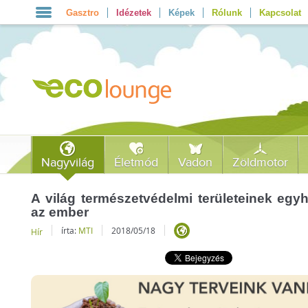
Gasztro
Idézetek
Képek
Rólunk
Kapcsolat
Nagyvilág
Életmód
Vadon
Zöldmotor
A világ természetvédelmi területeinek egy
az ember
írta:
MTI
2018/05/18
Hír