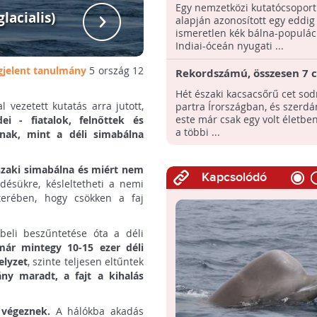
populációra bukkantak az 
Egy nemzetközi kutatócsoport
Északi simab
óceánban
lacialis)
alapján azonosított egy eddig
ismeretlen kék bálna-populác
Indiai-óceán nyugati ...
gjelent tanulmány
5 ország 12
Rekordszámú, összesen 7 c
sodródott partra Írország
Hét északi kacsacsőrű cet sod
 vezetett kutatás arra jutott,
partra Írországban, és szerdá
este már csak egy volt életben
ei - fiatalok, felnőttek és
a többi ...
nnak, mint a déli simabálna
északi simabálna és miért nem
Kapcsolódó
désükre, késleltetheti a nemi
terében, hogy csökken a faj
eli beszűntetése óta a déli
ár mintegy 10-15 ezer déli
elyzet
, szinte teljesen eltűntek
ny maradt, a fajt a kihalás
 végeznek.
A hálókba akadás