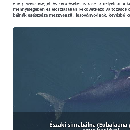
energiaveszteséget és sérüléseket is okoz, amelyek
a fő t
mennyiségében és eloszlásában bekövetkező változásokk
bálnák egészsége meggyengül, lesoványodnak, kevésbé 
Északi simabálna (Eubalaena g