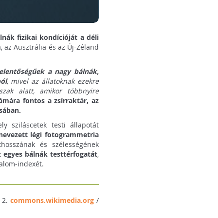
nák fizikai kondícióját a déli
a, az Ausztrália és az Új-Zéland
 jelentőségűek a nagy bálnák,
ól
, mivel az állatoknak ezekre
szak alatt, amikor többnyire
mára fontos a zsírraktár, az
ásában.
ly sziláscetek testi állapotát
nevezett légi fotogrammetria
hosszának és szélességének
z egyes bálnák testtérfogatát
,
talom-indexét.
; 2.
commons.wikimedia.org
/