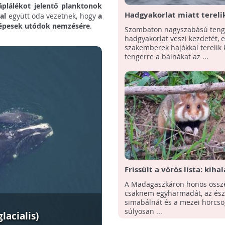
áplálékot jelentő planktonok
Hadgyakorlat miatt terelik
al
együtt oda vezetnek, hogy
a
bálnákat egy skóciai teng
képesek utódok nemzésére
.
Szombaton nagyszabású teng
hadgyakorlat veszi kezdetét, e
szakemberek hajókkal terelik k
tengerre a bálnákat az ...
Frissült a vörös lista: kiha
áll a sima kékbálna és a m
A Madagaszkáron honos össze
hörcsög is
csaknem egyharmadát, az ész
simabálnát és a mezei hörcsög
súlyosan ...
lacialis)