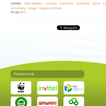
címkék:
állatvédelem
Amerika
Argentína
Ausztrália
bálna
en
tanulmány
tenger
tengeri emlősök
forrás:
MTI
Partnereink