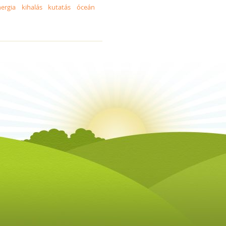
ergia
kihalás
kutatás
óceán