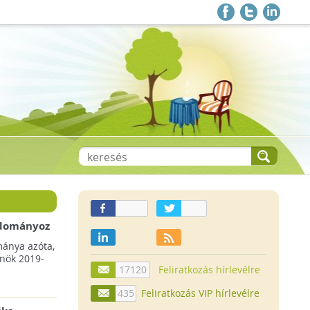
 adományoz
a csökkenő
mánya azóta,
lnök 2019-
17120
Feliratkozás hírlevélre
435
Feliratkozás VIP hírlevélre