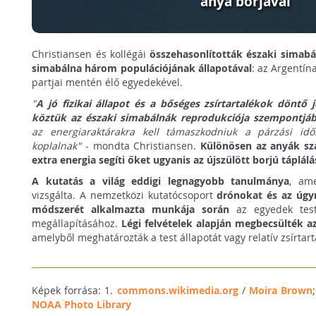
anya borjával
Christiansen és kollégái
összehasonlították északi simabál
simabálna három populációjának állapotával
: az Argentín
partjai mentén élő egyedekével.
"
A jó fizikai állapot és a bőséges zsírtartalékok döntő
köztük az északi simabálnák reprodukciója szempontjáb
az energiaraktárakra kell támaszkodniuk a párzási idő
koplalnak"
- mondta Christiansen.
Különösen az anyák szá
extra energia segíti őket ugyanis az újszülött borjú táplál
A kutatás a világ eddigi legnagyobb tanulmánya
, ame
vizsgálta. A nemzetközi kutatócsoport
drónokat és az úgy
módszerét alkalmazta munkája során
az egyedek test
megállapításához.
Légi felvételek alapján megbecsülték a
amelyből meghatározták a test állapotát vagy relatív zsírtar
Képek forrása: 1.
commons.wikimedia.org
/
Moira Brown
NOAA Photo Library