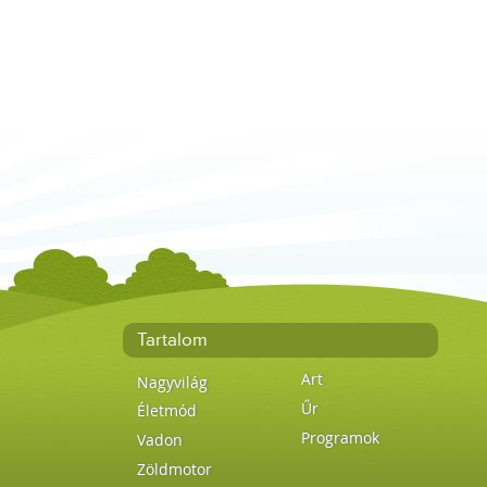
Tartalom
Art
Nagyvilág
Űr
Életmód
Programok
Vadon
Zöldmotor