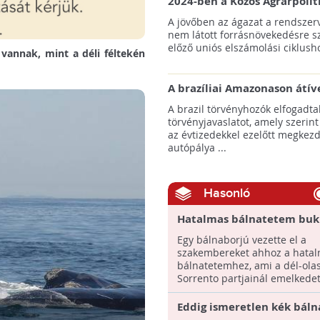
2024-ben a Közös Agrárpolit
keretein belül az erdőtelepí
A jövőben az ágazat a rendszerv
pályázatok az elsők között n
nem látott forrásnövekedésre s
majd meg
előző uniós elszámolási ciklusho
 vannak, mint a déli féltekén
A brazíliai Amazonason átív
autópálya robbanásszerű ill
A brazil törvényhozók elfogadta
erdőirtást indíthat el
törvényjavaslatot, amely szerint
az évtizedekkel ezelőtt megkezd
autópálya ...
Hasonló
Hatalmas bálnatetem buk
felszínre Olaszországban
Egy bálnaborjú vezette el a
szakembereket ahhoz a hata
bálnatetemhez, ami a dél-ola
Sorrento partjainál emelkedett
Eddig ismeretlen kék báln