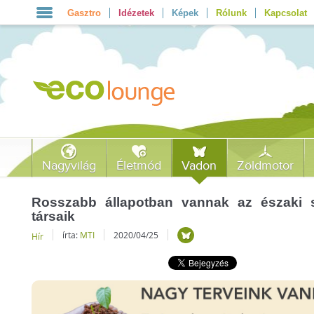
Gasztro
Idézetek
Képek
Rólunk
Kapcsolat
Nagyvilág
Életmód
Vadon
Zöldmotor
Rosszabb állapotban vannak az északi s
társaik
írta:
MTI
2020/04/25
Hír