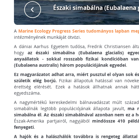
Északi simabálna (Eubalaena g
A
Marine Ecology Progress Series tudományos lapban me
intézményének munkáját ötvözi.
A dániai Aarhus Egyetem tudósa, Fredrik Christiansen által
hogy
az északi simabálna (Eubalaena glacialis) egyed
anyaállatok - sokkal rosszabb fizikai kondícióban va
(Eubalaena australis) három populációjának egyedei
.
Ez magyarázatot adhat arra, miért pusztul el olyan sok 
születik elég borjú.
Fizikai állapotuk hatással van növeke
érettség elérését. Ezek a hatások állhatnak annak hát
egyedszáma.
A nagymértékű kereskedelmi bálnavadászat múlt századb
simabálnák legtöbb populációjának állapota javult,
ma m
simabálna él
.
Az északi simabálnával azonban nem ez a h
Észak-Amerika partjairól, nagyjából
mindössze 410 példá
fenyegeti
.
A hajók és a halászhálók továbbra is rengeteg állattal