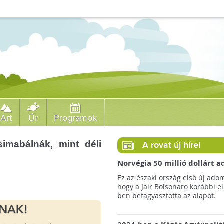
Art
Űr
Programok
imabálnák, mint déli
A rovat új hírei
Norvégia 50 millió dollárt
a brazil Amazonas-alapnak 
Ez az északi ország első új ado
erdőirtás miatt
hogy a Jair Bolsonaro korábbi e
ben befagyasztotta az alapot.