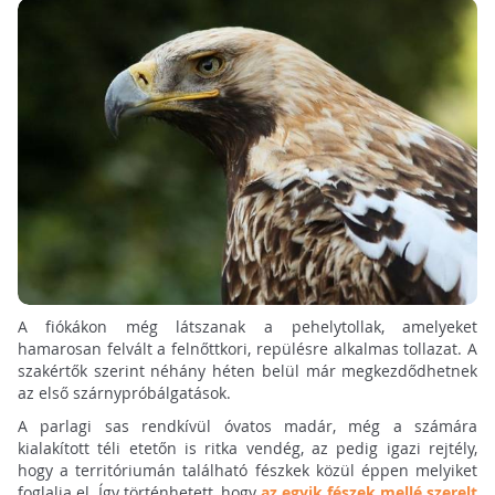
A fiókákon még látszanak a pehelytollak, amelyeket
hamarosan felvált a felnőttkori, repülésre alkalmas tollazat. A
szakértők szerint néhány héten belül már megkezdődhetnek
az első szárnypróbálgatások.
A parlagi sas rendkívül óvatos madár, még a számára
kialakított téli etetőn is ritka vendég, az pedig igazi rejtély,
hogy a territóriumán található fészkek közül éppen melyiket
foglalja el. Így történhetett, hogy
az egyik fészek mellé szerelt