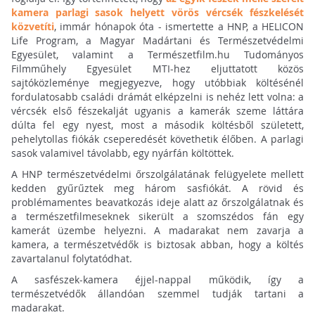
kamera parlagi sasok helyett vörös vércsék fészkelését
közvetíti
, immár hónapok óta - ismertette a HNP, a HELICON
Life Program, a Magyar Madártani és Természetvédelmi
Egyesület, valamint a Természetfilm.hu Tudományos
Filmműhely Egyesület MTI-hez eljuttatott közös
sajtóközleménye megjegyezve, hogy utóbbiak költésénél
fordulatosabb családi drámát elképzelni is nehéz lett volna: a
vércsék első fészekalját ugyanis a kamerák szeme láttára
dúlta fel egy nyest, most a második költésből született,
pehelytollas fiókák cseperedését követhetik élőben. A parlagi
sasok valamivel távolabb, egy nyárfán költöttek.
A HNP természetvédelmi őrszolgálatának felügyelete mellett
kedden gyűrűztek meg három sasfiókát. A rövid és
problémamentes beavatkozás ideje alatt az őrszolgálatnak és
a természetfilmeseknek sikerült a szomszédos fán egy
kamerát üzembe helyezni. A madarakat nem zavarja a
kamera, a természetvédők is biztosak abban, hogy a költés
zavartalanul folytatódhat.
A sasfészek-kamera éjjel-nappal működik, így a
természetvédők állandóan szemmel tudják tartani a
madarakat.