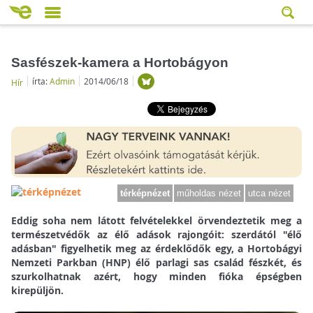
Sasfészek-kamera a Hortobágyon
írta:
Admin
2014/06/18
Hír
térképnézet
műholdas nézet
utca nézet
Eddig soha nem látott felvételekkel örvendeztetik meg a
természetvédők az élő adások rajongóit: szerdától "élő
adásban" figyelhetik meg az érdeklődők egy, a Hortobágyi
Nemzeti Parkban (HNP) élő parlagi sas család fészkét, és
szurkolhatnak azért, hogy minden fióka épségben
kirepüljön.