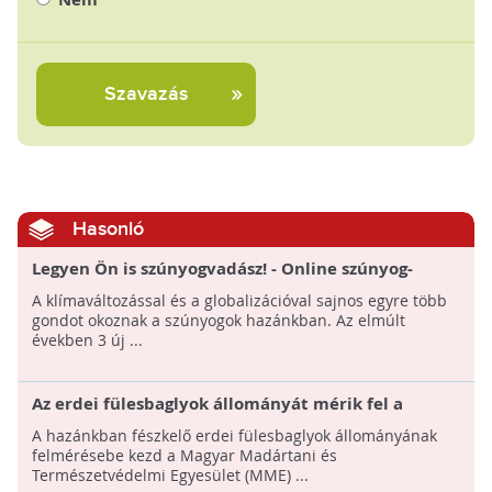
Szavazás
Hasonló
Legyen Ön is szúnyogvadász! - Online szúnyog-
térkép készül a lakosság segítségével
A klímaváltozással és a globalizációval sajnos egyre több
gondot okoznak a szúnyogok hazánkban. Az elmúlt
években 3 új ...
Az erdei fülesbaglyok állományát mérik fel a
természetvédők a lakosság bevonásával
A hazánkban fészkelő erdei fülesbaglyok állományának
felmérésebe kezd a Magyar Madártani és
Természetvédelmi Egyesület (MME) ...