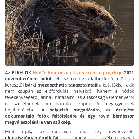
Az ELKH ÖK
HódTérkép nevű citizen science projektje
2021
novemberében indult el.
Az online adatbeküldő felületen
keresztül
bárki megoszthatja tapasztalatait
a kutatókkal, akik
nem csupán az előfordulási helyekről, hanem a hódok
tevékenységéről, annak hatásairól és a lakosság véleményéről
is szeretnének információkat kapni. A megfigyelések
bejelentéséhez
a helyjelző megadására, az észlelést
dokumentáló fotók feltöltésére és egy rövid kérdéssor
megválaszolására van szükség
.
Mint írják, az eurázsiai hód egy úgynevezett
ökoszisztémamérnök-faj
, amely tevékenységével