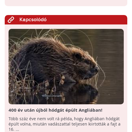
Kapcsolódó
400 év után újból hódgát épült Angliában!
Több száz éve nem volt rá példa, hogy Angliában hódgát
épült volna, miután vadászattal teljesen kiirtották a fajt a
16. ...