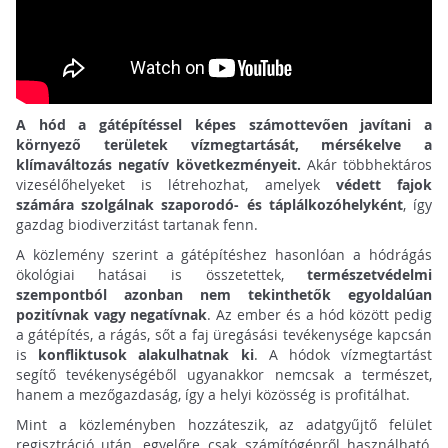
A hód a gátépítéssel képes számottevően javítani a
környező területek vízmegtartását, mérsékelve a
klímaváltozás negatív következményeit.
Akár többhektáros
vizesélőhelyeket is létrehozhat, amelyek
védett fajok
számára szolgálnak szaporodó- és táplálkozóhelyként
, így
gazdag biodiverzitást tartanak fenn.
A közlemény szerint a gátépítéshez hasonlóan a hódrágás
ökológiai hatásai is összetettek,
természetvédelmi
szempontból azonban nem tekinthetők egyoldalúan
pozitívnak vagy negatívnak
. Az ember és a hód között pedig
a gátépítés, a rágás, sőt a faj üregásási tevékenysége kapcsán
is
konfliktusok alakulhatnak ki
. A hódok vízmegtartást
segítő tevékenységéből ugyanakkor nemcsak a természet,
hanem a mezőgazdaság, így a helyi közösség is profitálhat.
Mint a közleményben hozzáteszik, az adatgyűjtő felület
regisztráció után, egyelőre csak számítógépről használható,