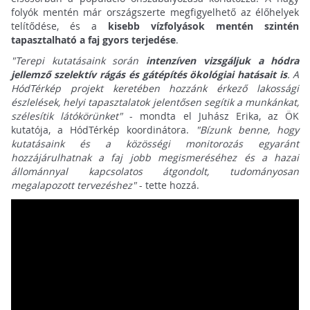
folyók mentén már országszerte megfigyelhető az élőhelyek
telítődése, és a
kisebb vízfolyások mentén szintén
tapasztalható a faj gyors terjedése
.
"Terepi kutatásaink során
intenzíven vizsgáljuk a hódra
jellemző szelektív rágás és gátépítés ökológiai hatásait is
. A
HódTérkép projekt keretében hozzánk érkező lakossági
észlelések, helyi tapasztalatok jelentősen segítik a munkánkat,
szélesítik látókörünket"
- mondta el Juhász Erika, az ÖK
kutatója, a HódTérkép koordinátora.
"Bízunk benne, hogy
kutatásaink és a közösségi monitorozás egyaránt
hozzájárulhatnak a faj jobb megismeréséhez és a hazai
állománnyal kapcsolatos átgondolt, tudományosan
megalapozott tervezéshez"
- tette hozzá.