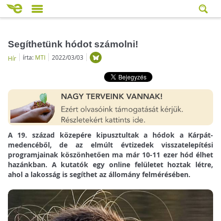
Segíthetünk hódot számolni!
írta:
MTI
2022/03/03
Hír
A 19. század közepére kipusztultak a hódok a Kárpát-
medencéből, de az elmúlt évtizedek visszatelepítési
programjainak köszönhetően ma már 10-11 ezer hód élhet
hazánkban. A kutatók egy online felületet hoztak létre,
ahol a lakosság is segíthet az állomány felmérésében.