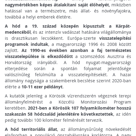
nagymértékben képes átalakítani saját élőhelyét
, miközben
hatással van a természetre, más állat- és növényfajokra,
továbbá a helyi emberek életére.
A hód a 19. század közepén kipusztult a Kárpát-
medencéből
, és az intenzív vadászat hatására világállománya
is drasztikusan lecsökkent. Európa-szerte
visszatelepítési
programok indultak
, a magyarországi 1996 és 2008 között
zajlott.
Az 1990-es években azonban a faj természetes
visszatelepülése is elkezdődött
a szomszédos Ausztria és
Horvátország irányából. A hód nyugat-magyarországi
elterjedése során a spontán folyamat jelentősége
valószínűleg felülmúlta a visszatelepítésekét. A hazai
állomány nagysága a szakemberek becslése szerint 2020-ban
elérte a
10-11 ezer példányt
.
A kutatók jelenleg a Körösök vízrendszerén végeznek terepi
állományfelmérést a Közcélú Monitorozási Program
keretében.
2021-ben a Körösök 107 folyamkilométer hosszú
szakaszán 58 hódcsalád jelenlétére következtettek
, az idén
pedig további 100 kilométer felmérését tervezik.
A hód territoriális állat
, az állománysűrűség növekedését
elsősorban a populáció önszabályozása korlátozza. A nagy