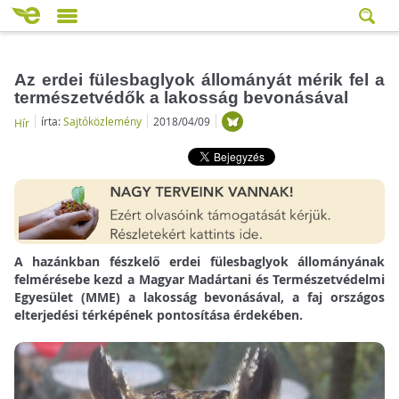
Az erdei fülesbaglyok állományát mérik fel a
természetvédők a lakosság bevonásával
írta:
Sajtóközlemény
2018/04/09
Hír
A hazánkban fészkelő erdei fülesbaglyok állományának
felmérésebe kezd a Magyar Madártani és Természetvédelmi
Egyesület (MME) a lakosság bevonásával, a faj országos
elterjedési térképének pontosítása érdekében.