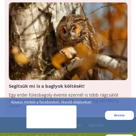
Segítsük mi is a baglyok költését!
Egy erdei fülesbagoly évente ezernél is több rágcsálót
zsákmányol, és a kisebb baglyok is rengeteg kártékony
Kövess minket a facebookon, likeold oldalunkat!
rovart ...
Bezárás