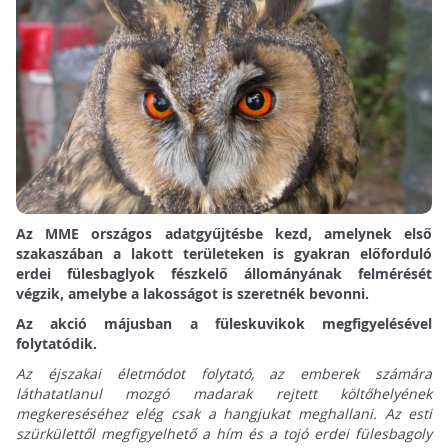
Az MME országos adatgyűjtésbe kezd, amelynek első
szakaszában a lakott területeken is gyakran előforduló
erdei fülesbaglyok fészkelő állományának felmérését
végzik, amelybe a lakosságot is szeretnék bevonni.
Az akció májusban a füleskuvikok megfigyelésével
folytatódik.
Az éjszakai életmódot folytató, az emberek számára
láthatatlanul mozgó madarak rejtett költőhelyének
megkereséséhez elég csak a hangjukat meghallani. Az esti
szürkülettől megfigyelhető a hím és a tojó erdei fülesbagoly