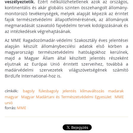
veszélyeztetik.
Ezért nélkülözhetetlenek azok az országos,
kontinentális és akár globális szinten összehangolt állomány-
monitorozó tevékenységek, melyek alapját képezik az érintet
fajok természetvédelmi állapotfelmérésének, az állományok
megmaradását szavatoló fajvédelmi tervek kidolgozásának és
az intézkedések végrehajtásának.
Az MME Ragadozómadár-védelmi Szakosztály éves jelentései
alapján készült állománybecslési adatok első körben a
magyarországi természetvédelmi hatóságokhoz kerülnek,
majd a Magyar Állam által készített jelentés részeként
eljutnak az Európai Unió érintett szerveihez, továbbá a
madárvédelmi szervezetek világszövetségének számító
BirdLife International-hoz is.
címkék:
bagoly
fülesbagoly
jelentés
klímaváltozás
madarak
magyar
Magyar Madártani és Természetvédelmi Egyesület
MME
unió
forrás:
MME