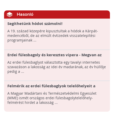
Hasonló
Segíthetünk hódot számolni!
A 19. század közepére kipusztultak a hódok a Kárpát-
medencéből, de az elmúlt évtizedek visszatelepítési
programjainak ...
Erdei fülesbagoly és keresztes vipera - Megvan az
év madara és hüllője
Az erdei fülesbaglyot választotta egy tavalyi internetes
szavazáson a lakosság az idei év madarának, az év hüllője
pedig a ...
Felmérik az erdei fülesbaglyok telelőhelyeit a
hétvégén
A Magyar Madártani és Természetvédelmi Egyesület
(MME) ismét országos erdei fülesbagolytelelőhely-
felmérést hirdet a lakosság ...