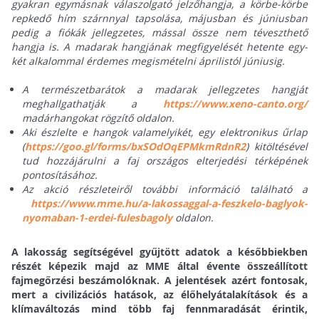
gyakran egymásnak válaszolgató jelzőhangja, a körbe-körbe
repkedő hím szárnnyal tapsolása, májusban és júniusban
pedig a fiókák jellegzetes, mással össze nem téveszthető
hangja is. A madarak hangjának megfigyelését hetente egy-
két alkalommal érdemes megismételni áprilistól júniusig.
A természetbarátok a madarak jellegzetes hangját
meghallgathatják a
https://www.xeno-canto.org/
madárhangokat rögzítő oldalon.
Aki észlelte e hangok valamelyikét, egy elektronikus űrlap
(
https://goo.gl/forms/bxSOdOqEPMkmRdnR2
) kitöltésével
tud hozzájárulni a faj országos elterjedési térképének
pontosításához.
Az akció részleteiről további információ található a
https://www.mme.hu/a-lakossaggal-a-feszkelo-baglyok-
nyomaban-1-erdei-fulesbagoly
oldalon.
A lakosság segítségével gyűjtött adatok a későbbiekben
részét képezik majd az MME által évente összeállított
fajmegőrzési beszámolóknak. A jelentések azért fontosak,
mert a civilizációs hatások, az élőhelyátalakítások és a
klímaváltozás mind több faj fennmaradását érintik,