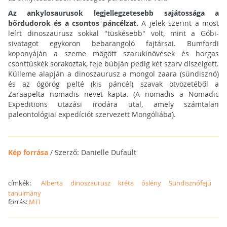
Az ankylosaurusok legjellegzetesebb sajátossága a
bőrdudorok és a csontos páncélzat.
A jelek szerint a most
leírt dinoszaurusz sokkal "tüskésebb" volt, mint a Góbi-
sivatagot egykoron bebarangoló fajtársai. Bumfordi
koponyáján a szeme mögött szarukinövések és horgas
csonttüskék sorakoztak, feje búbján pedig két szarv díszelgett.
Külleme alapján a dinoszaurusz a mongol zaara (sündisznó)
és az ógörög pelté (kis páncél) szavak ötvözetéből a
Zaraapelta nomadis nevet kapta. (A nomadis a Nomadic
Expeditions utazási irodára utal, amely számtalan
paleontológiai expedíciót szervezett Mongóliába).
Kép forrása
/ Szerző: Danielle Dufault
címkék:
Alberta
dinoszaurusz
kréta
őslény
Sündisznófejű
tanulmány
forrás:
MTI