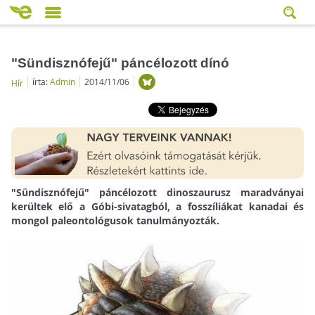
"Sündisznófejű" páncélozott dínó
írta:
Admin
2014/11/06
Hír
"Sündisznófejű" páncélozott dinoszaurusz maradványai
kerültek elő a Góbi-sivatagból, a fosszíliákat kanadai és
mongol paleontológusok tanulmányozták.