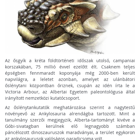
Az ősgyík a kréta földtörténeti időszak utolsó, campaniai
korszakában, 75 millió évvel ezelőtt élt. Csaknem teljes
épségben fennmaradt koponyája még 2000-ben került
napvilágra, a leletet azonban, amelyet az ulánbátori
őslénytani központban őriznek, csupán az idén írta le a
Victoria Arbour, az Albertai Egyetem paleontológusa által
irányított nemzetközi kutatócsoport.
Az őslénytankutatók meghatározása szerint a nagytestű
növényevő az Ankylosauria alrendágba tartozott. Mint a
tanulmány szerzői megjegyzik, Alberta-tartományt kivéve a
Góbi-sivatagban kerülnek elő legnagyobb számban
páncélozott dinoszauruszok maradványai, a terület egykoron
az ankylosaurusok valóságos paradicsoma volt.