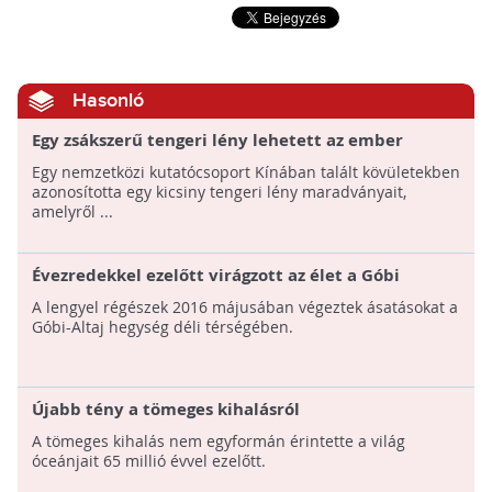
Hasonló
Egy zsákszerű tengeri lény lehetett az ember
legrégibb ismert őse
Egy nemzetközi kutatócsoport Kínában talált kövületekben
azonosította egy kicsiny tengeri lény maradványait,
amelyről ...
Évezredekkel ezelőtt virágzott az élet a Góbi
sivatagban
A lengyel régészek 2016 májusában végeztek ásatásokat a
Góbi-Altaj hegység déli térségében.
Újabb tény a tömeges kihalásról
A tömeges kihalás nem egyformán érintette a világ
óceánjait 65 millió évvel ezelőtt.