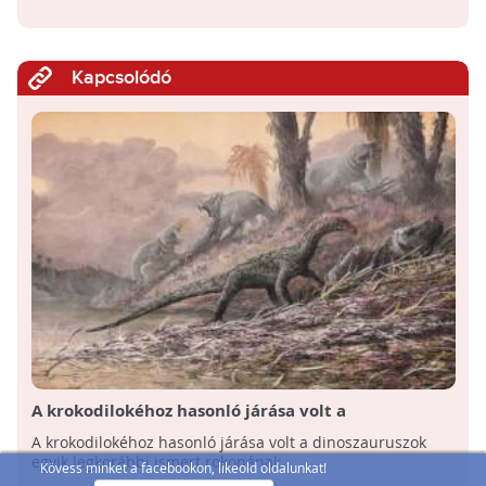
Kapcsolódó
A krokodilokéhoz hasonló járása volt a
dinoszauruszok egyik legkorábbi ismert rokonának
A krokodilokéhoz hasonló járása volt a dinoszauruszok
egyik legkorábbi ismert rokonának.
Kövess minket a facebookon, likeold oldalunkat!