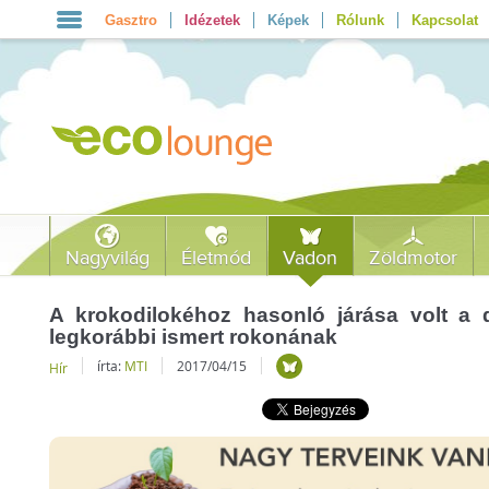
Gasztro
Idézetek
Képek
Rólunk
Kapcsolat
Nagyvilág
Életmód
Vadon
Zöldmotor
A krokodilokéhoz hasonló járása volt a 
legkorábbi ismert rokonának
írta:
MTI
2017/04/15
Hír