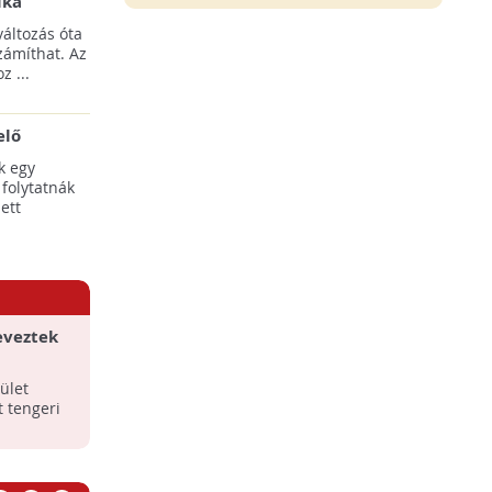
ika
tési
áltozás óta
yílnak
zámíthat. Az
z ...
elő
egális
k egy
 folytatnák
ett
eveztek
ület
t tengeri