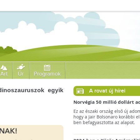
Art
Űr
Programok
dinoszauruszok egyik
A rovat új hírei
Norvégia 50 millió dollárt
a brazil Amazonas-alapnak 
Ez az északi ország első új ado
erdőirtás miatt
hogy a Jair Bolsonaro korábbi e
ben befagyasztotta az alapot.