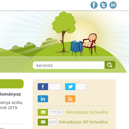
 adományoz
a csökkenő
mánya azóta,
lnök 2019-
17120
Feliratkozás hírlevélre
435
Feliratkozás VIP hírlevélre