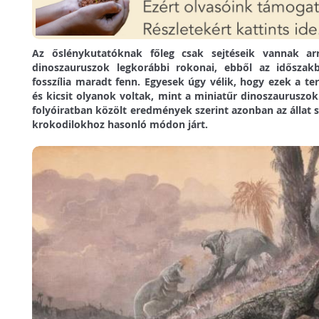
Az őslénykutatóknak főleg csak sejtéseik vannak ar
dinoszauruszok legkorábbi rokonai, ebből az időszak
fosszília maradt fenn. Egyesek úgy vélik, hogy ezek a t
és kicsit olyanok voltak, mint a miniatűr dinoszaurusz
folyóiratban közölt eredmények szerint azonban az állat 
krokodilokhoz hasonló módon járt.