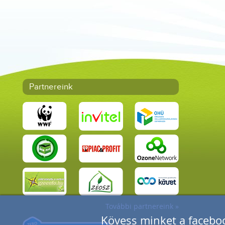
Partnereink
További partnereink »
Kövess minket a faceboo