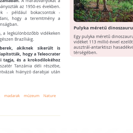
nzániában.
A maradványokat a
nyozták az 1950-es években.
tek - például bokacsontok -
dani, hogy a teremtmény a
onságban.
Pulyka méretű dinoszaurus
n, a legkülönbözőbb vidékeken
vidéket egykor Ausztrália 
Egy pulyka méretű dinoszauru
gészen Brazíliáig.
Antarktika között
vidéket 113 millió évvel ezelőt
ausztrál-antarktiszi hasadékv
berek, akiknek sikerült is
térségében.
apították, hogy a Teleocrater
i tagja, és a krokodilokéhoz
sszatér Tanzánia déli részébe,
ntvázak hiányzó darabjai után
k
madarak
múzeum
Nature