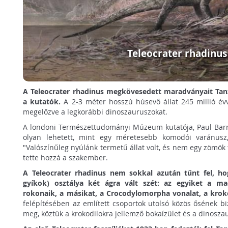
Teleocrater rhadinus
A Teleocrater rhadinus megkövesedett maradványait Tanzá
a kutatók.
A 2-3 méter hosszú húsevő állat 245 millió évve
megelőzve a legkorábbi dinoszauruszokat.
A londoni Természettudományi Múzeum kutatója, Paul Barret
olyan lehetett, mint egy méretesebb komodói varánusz,
"Valószínűleg nyúlánk termetű állat volt, és nem egy zömök 
tette hozzá a szakember.
A Teleocrater rhadinus nem sokkal azután tűnt fel, ho
gyíkok) osztálya két ágra vált szét: az egyiket a m
rokonaik, a másikat, a Crocodylomorpha vonalat, a kroko
felépítésében az említett csoportok utolsó közös ősének b
meg, köztük a krokodilokra jellemző bokaízület és a dinosz