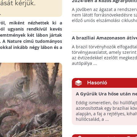
2024-ben a Közös Agrárpolit
keretein belül az erdőtelepí
A jövőben az ágazat a rendszerv
pályázatok az elsők között n
nem látott forrásnövekedésre s
majd meg
előző uniós elszámolási ciklusho
ról, miként nézhettek ki a
ból ugyanis rendkívül kevés
eremtmények két lábon jártak
A brazíliai Amazonason átív
ok. A Nature című tudományos
autópálya robbanásszerű ill
A brazil törvényhozók elfogadta
sokkal inkább négy lábon és a
erdőirtást indíthat el
törvényjavaslatot, amely szerint
az évtizedekkel ezelőtt megkezd
autópálya ...
Hasonló
A Gyűrűk Ura hőse után n
el egy újonnan felfedezett
Eddig ismeretlen, ősi hüllőfajt
őshüllőfajt
azonosítottak egy brazíliai köv
alapján, a faj a rejtélyes, kihal
hüllőcsalád, a ...