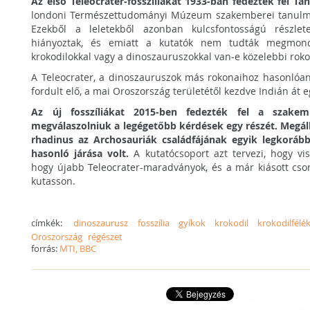
Az első Teleocrater-fosszíliákat 1933-ban fedezték fel Ta
londoni Természettudományi Múzeum szakemberei tanulmá
Ezekből a leletekből azonban kulcsfontosságú részle
hiányoztak, és emiatt a kutatók nem tudták megmon
krokodilokkal vagy a dinoszauruszokkal van-e közelebbi rok
A Teleocrater, a dinoszauruszok más rokonaihoz hasonlóa
fordult elő, a mai Oroszország területétől kezdve Indián át e
Az új fosszíliákat 2015-ben fedezték fel a szakem
megválaszolniuk a legégetőbb kérdések egy részét. Megáll
rhadinus az Archosauriák családfájának egyik legkorább
hasonló járása volt.
A kutatócsoport azt tervezi, hogy vi
hogy újabb Teleocrater-maradványok, és a már kiásott cso
kutasson.
címkék:
dinoszaurusz
fosszília
gyíkok
krokodil
krokodilfélé
Oroszország
régészet
forrás:
MTI, BBC