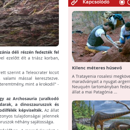
Kapcsolódó
nia déli részén fedezték fel
l ezelőtt élt a triász korban,
Kilenc méteres húsevő
t szerint a Teleocrater kicsit
dinoszaurusz uralta hajda
A Tratayenia rosalesi megköv
 valami mással keresztezve.
Amerika legdélebbi részét
maradványait a nyugat-argent
teremtmény, mint a krokodil" -
Neuquén tartományban fedezt
állat a mai Patagónia ...
gy az Archosauria (uralkodó
adarak, a dinoszauruszok és
dilfélék képviselték.
Az állat
izonyos tulajdonságai jelennek
auruszok néhány sajátossága.