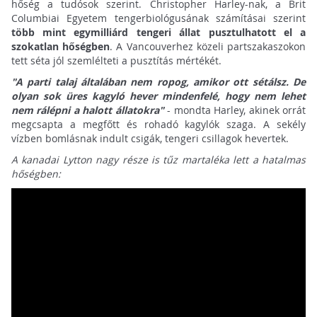
hőség a tudósok szerint. Christopher Harley-nak, a Brit
Columbiai Egyetem tengerbiológusának számításai szerint
több mint egymilliárd tengeri állat pusztulhatott el a
szokatlan hőségben
. A Vancouverhez közeli partszakaszokon
tett séta jól szemlélteti a pusztítás mértékét.
"A parti talaj általában nem ropog, amikor ott sétálsz. De
olyan sok üres kagyló hever mindenfelé, hogy nem lehet
nem rálépni a halott állatokra"
- mondta Harley, akinek orrát
megcsapta a megfőtt és rohadó kagylók szaga. A sekély
vízben bomlásnak indult csigák, tengeri csillagok hevertek.
A kanadai Lytton nagy része is tűz martaléka lett a hatalmas
hőségben: