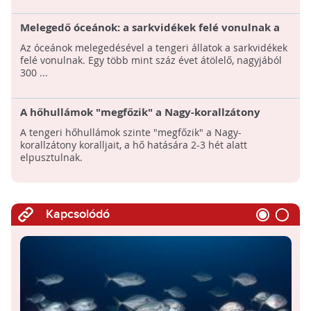
Melegedő óceánok: a sarkvidékek felé vonulnak a
tengeri állatok
Az óceánok melegedésével a tengeri állatok a sarkvidékek
felé vonulnak. Egy több mint száz évet átölelő, nagyjából
300 ...
A hőhullámok "megfőzik" a Nagy-korallzátony
koralljait
A tengeri hőhullámok szinte "megfőzik" a Nagy-
korallzátony koralljait, a hő hatására 2-3 hét alatt
elpusztulnak.
Kapcsolódó