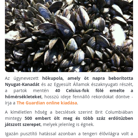
Az úgynevezett
hőkupola, amely öt napra beborította
Nyugat-Kanadát
és az Egyesült Államok északnyugati részét,
a partok mentén
40 Celsius-fok fölé emelte a
hőmérsékleteket
, hosszú ideje fennálló rekordokat döntve -
írja a
The Guardian online kiadása
.
A kíméletlen hőség a becslések szerint Brit Columbiában
mintegy
500 embert ölt meg és több száz erdőtűzben
játszott szerepet
, melyek jelenleg is égnek.
Igazán pusztító hatással azonban a tengeri élővilágra volt a