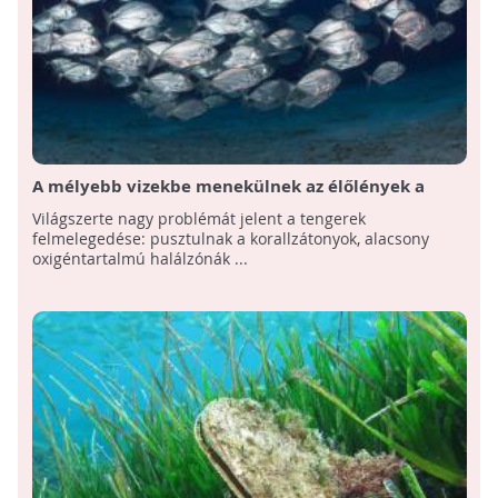
A mélyebb vizekbe menekülnek az élőlények a
melegedő tengerekben
Világszerte nagy problémát jelent a tengerek
felmelegedése: pusztulnak a korallzátonyok, alacsony
oxigéntartalmú halálzónák ...