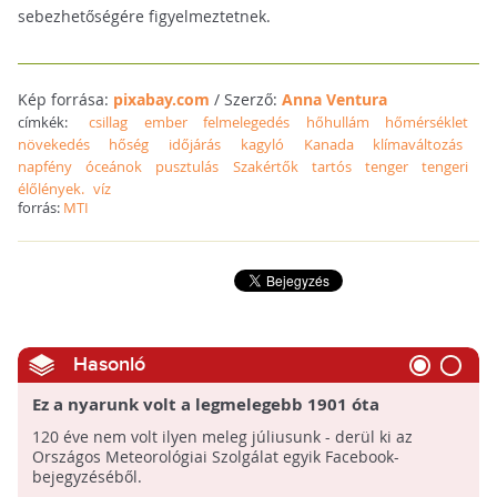
sebezhetőségére figyelmeztetnek.
Kép forrása:
pixabay.com
/ Szerző:
Anna Ventura
címkék:
csillag
ember
felmelegedés
hőhullám
hőmérséklet
növekedés
hőség
időjárás
kagyló
Kanada
klímaváltozás
napfény
óceánok
pusztulás
Szakértők
tartós
tenger
tengeri
élőlények.
víz
forrás:
MTI
Hasonló
Ez a nyarunk volt a legmelegebb 1901 óta
120 éve nem volt ilyen meleg júliusunk - derül ki az
Országos Meteorológiai Szolgálat egyik Facebook-
bejegyzéséből.