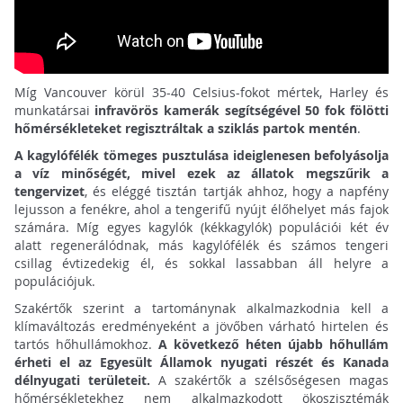
Míg Vancouver körül 35-40 Celsius-fokot mértek, Harley és
munkatársai
infravörös kamerák segítségével 50 fok fölötti
hőmérsékleteket regisztráltak a sziklás partok mentén
.
A kagylófélék tömeges pusztulása ideiglenesen befolyásolja
a víz minőségét, mivel ezek az állatok megszűrik a
tengervizet
, és eléggé tisztán tartják ahhoz, hogy a napfény
lejusson a fenékre, ahol a tengerifű nyújt élőhelyet más fajok
számára. Míg egyes kagylók (kékkagylók) populációi két év
alatt regenerálódnak, más kagylófélék és számos tengeri
csillag évtizedekig él, és sokkal lassabban áll helyre a
populációjuk.
Szakértők szerint a tartománynak alkalmazkodnia kell a
klímaváltozás eredményeként a jövőben várható hirtelen és
tartós hőhullámokhoz.
A következő héten újabb hőhullám
érheti el az Egyesült Államok nyugati részét és Kanada
délnyugati területeit.
A szakértők a szélsőségesen magas
hőmérsékletekhez nem alkalmazkodott ökoszisztémák