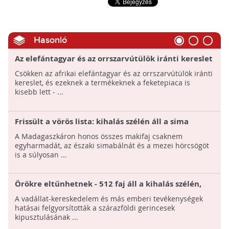
Hasonló
Az elefántagyar és az orrszarvútülök iránti kereslet
csökkent, de a nagymacskák iránt nőtt
Csökken az afrikai elefántagyar és az orrszarvútülök iránti
kereslet, és ezeknek a termékeknek a feketepiaca is
kisebb lett - ...
Frissült a vörös lista: kihalás szélén áll a sima
kékbálna és a mezei hörcsög is
A Madagaszkáron honos összes makifaj csaknem
egyharmadát, az északi simabálnát és a mezei hörcsögöt
is a súlyosan ...
Örökre eltűnhetnek - 512 faj áll a kihalás szélén,
felgyorsult a folyamat
A vadállat-kereskedelem és más emberi tevékenységek
hatásai felgyorsították a szárazföldi gerincesek
kipusztulásának ...