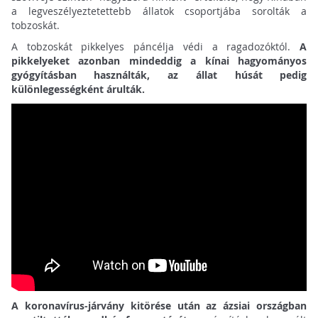
a legveszélyeztetettebb állatok csoportjába sorolták a
tobzoskát.
A tobzoskát pikkelyes páncélja védi a ragadozóktól.
A
pikkelyeket azonban mindeddig a kínai hagyományos
gyógyításban használták, az állat húsát pedig
különlegességként árulták.
A koronavírus-járvány kitörése után az ázsiai országban