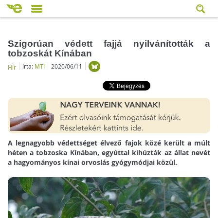
Szigorúan védett fajjá nyilvánították a
tobzoskát Kínában
írta:
MTI
2020/06/11
Hír
A legnagyobb védettséget élvező fajok közé került a múlt
héten a tobzoska Kínában, egyúttal kihúzták az állat nevét
a hagyományos kínai orvoslás gyógymódjai közül.