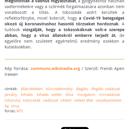
megtiltották a vadhús fogyasztását
, a gyógyításhoz használt
vadtermékekre vagy a szőrmék forgalmazására azonban nem
vonatkozott a tiltás. A tobzoskák azért kerültek a
reflektorfénybe, mivel kiderült, hogy
a Covid-19 betegséget
okozó új koronavírushoz hasonló törzseket hordoznak
. A
tudósok
vizsgálják, hogy a tobzoskáknak volt-e szerepe
abban, hogy a vírus állatokról emberre terjedt át
, de
egyelőre nem született egyértelmű eredmény ezekben a
kutatásokban.
Kép forrása:
commons.wikimedia.org
/ Szerző: Frendi Apen
Irawan
címkék:
állatvédelem
bűncselekmény
illegális
illegális vadászat
járvány
kihalás
kihalás szélén
Kína
mozgalom
orvvadászat
tobzoska
tobzoskák
vadászat
védett
védett állat
veszélyeztetett
faj
vírus
forrás:
MTI