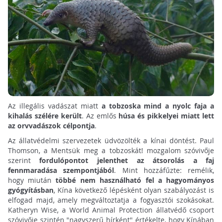
Az illegális vadászat miatt
a tobzoska mind a nyolc faja a
kihalás szélére került
. Az emlős
húsa és pikkelyei miatt lett
az orvvadászok célpontja
.
Az állatvédelmi szervezetek üdvözölték a kínai döntést. Paul
Thomson, a Mentsük meg a tobzoskát! mozgalom szóvivője
szerint
fordulópontot jelenthet az átsorolás a faj
fennmaradása szempontjából
. Mint hozzáfűzte: remélik,
hogy miután
többé nem használható fel a hagyományos
gyógyításban
, Kína következő lépésként olyan szabályozást is
elfogad majd, amely megváltoztatja a fogyasztói szokásokat.
Katheryn Wise, a World Animal Protection állatvédő csoport
szóvivője szintén "nagyszerű hírként" értékelte, hogy Kínában