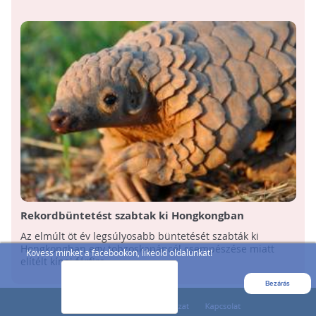
Rekordbüntetést szabtak ki Hongkongban
tobzoskapáncél csempészéséért
Az elmúlt öt év legsúlyosabb büntetését szabták ki
Hongkongban egy tobzoskapáncél csempészése miatt
Kövess minket a facebookon, likeold oldalunkat!
elítélt kínai férfira, ...
Bezárás